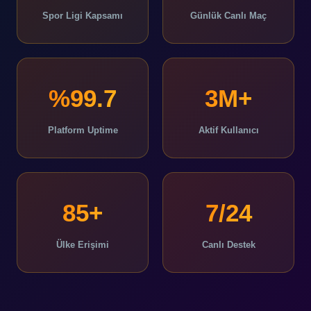
Spor Ligi Kapsamı
Günlük Canlı Maç
%99.7
3M+
Platform Uptime
Aktif Kullanıcı
85+
7/24
Ülke Erişimi
Canlı Destek