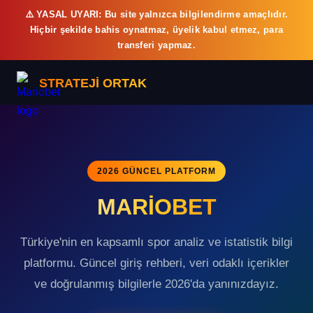
⚠️ YASAL UYARI: Bu site yalnızca bilgilendirme amaçlıdır.
Hiçbir şekilde bahis oynatmaz, üyelik kabul etmez, para
transferi yapmaz.
STRATEJİ ORTAK
2026 GÜNCEL PLATFORM
MARİOBET
Türkiye'nin en kapsamlı spor analiz ve istatistik bilgi
platformu. Güncel giriş rehberi, veri odaklı içerikler
ve doğrulanmış bilgilerle 2026'da yanınızdayız.