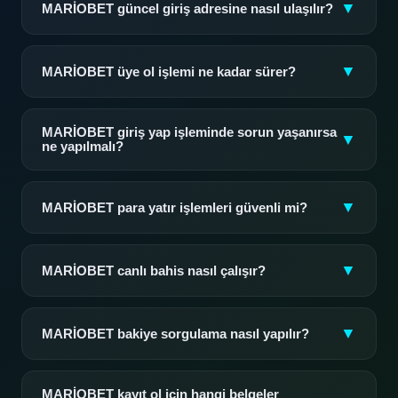
sunan köklü bir dijital platform olup futbol, basketbol,
▼
MARİOBET güncel giriş adresine nasıl ulaşılır?
tenis ve e-spor başta olmak üzere 30'dan fazla branşı
Güncel adrese güvenilir rehber platformları, sosyal
kapsamaktadır.
medya kanalları veya müşteri hizmetleri aracılığıyla
▼
MARİOBET üye ol işlemi ne kadar sürer?
ulaşılabilir. Bu bilgi platformu güncel giriş bilgilerini
Kayıt ol formu doldurulduktan sonra e-posta
düzenli olarak paylaşmaktadır.
doğrulaması ile birlikte hesap 2–5 dakika içinde aktif
MARİOBET giriş yap işleminde sorun yaşanırsa
▼
ne yapılmalı?
hale gelmektedir. Kimlik doğrulama süreci 24 saate
kadar uzayabilir.
Tarayıcı önbelleği temizlenmeli, farklı bir tarayıcı
denenmeli ve güncel adres kontrol edilmelidir. Sorun
▼
MARİOBET para yatır işlemleri güvenli mi?
devam ederse 7/24 canlı destek hattına başvurulabilir.
256-bit SSL şifreleme ve PCI DSS uyumlu ödeme
altyapısı sayesinde tüm finansal işlemler güvenli
▼
MARİOBET canlı bahis nasıl çalışır?
ortamda gerçekleştirilmektedir. Banka havalesi, e-
Devam eden maçlara anlık olarak bahis yapılabilmekte;
cüzdan ve kripto para seçenekleri mevcuttur.
oranlar her birkaç saniyede bir güncellenmektedir. Canlı
▼
MARİOBET bakiye sorgulama nasıl yapılır?
istatistikler ve görsel skor takibi aynı ekranda
Hesap panelinin sağ üst köşesinde anlık bakiye
sunulmaktadır.
görüntülenmektedir. Detaylı işlem geçmişine ise hesap
MARİOBET kayıt ol için hangi belgeler