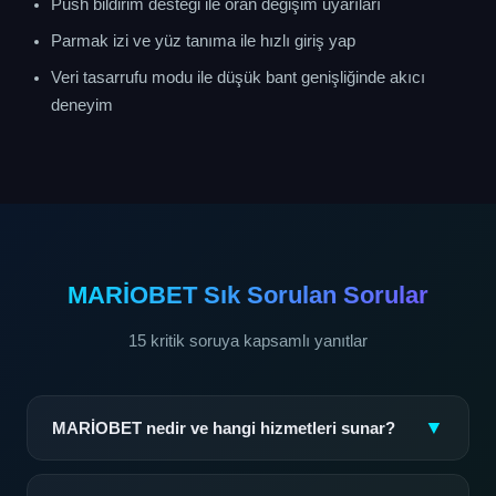
Push bildirim desteği ile oran değişim uyarıları
Parmak izi ve yüz tanıma ile hızlı giriş yap
Veri tasarrufu modu ile düşük bant genişliğinde akıcı
deneyim
MARİOBET Sık Sorulan Sorular
15 kritik soruya kapsamlı yanıtlar
▼
MARİOBET nedir ve hangi hizmetleri sunar?
Uluslararası lisanslı, spor bahsi ve casino hizmetleri