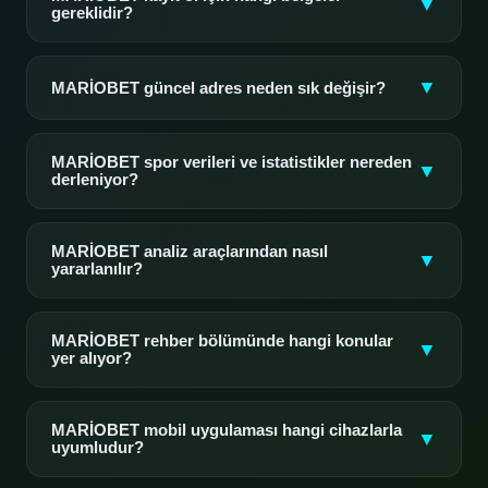
▼
gereklidir?
ayarları menüsündeki finans bölümünden ulaşılabilir.
Kimlik doğrulama için nüfus cüzdanı veya pasaport
görseli, adres doğrulama için ise son 3 aya ait fatura ya
▼
MARİOBET güncel adres neden sık değişir?
da banka ekstresi talep edilmektedir.
Ülkemizde uygulanan internet düzenlemeleri
kapsamında bahis platformlarına yönelik erişim
MARİOBET spor verileri ve istatistikler nereden
▼
derleniyor?
engellemeleri nedeniyle adresler periyodik olarak
güncellenmektedir. Bu durum sektörün genel bir
Sportradar, Opta ve Betradar gibi uluslararası veri
özelliğidir.
sağlayıcılardan beslenen platform, 500'ü aşkın lig ve
MARİOBET analiz araçlarından nasıl
▼
yararlanılır?
turnuvaya ait anlık istatistik sunmaktadır.
Platform içi analiz panelinden takım karşılaştırmaları,
oran hareketleri ve form grafikleri incelenebilir. Filtre
MARİOBET rehber bölümünde hangi konular
▼
yer alıyor?
seçenekleriyle spor dalı, lig ve tarih bazlı analiz
yapılabilmektedir.
Rehber bölümünde hesap oluşturma, para yatır/çek
işlemleri, bonus kullanımı, canlı bahis stratejileri ve
MARİOBET mobil uygulaması hangi cihazlarla
▼
uyumludur?
güvenlik ayarları hakkında kapsamlı bilgiler yer
almaktadır.