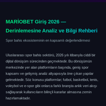
MARİOBET Giriş 2026 —
Derinlemesine Analiz ve Bilgi Rehberi
Spor bahis ekosisteminin en kapsamlı değerlendirmesi
Uluslararası spor bahis sektörü, 2026 yılı itibarıyla ciddi bir
dijital dönüşüm sürecinden geçmektedir. Bu dönüşümün
merkezinde yer alan platformların başında, geniş spor
kapsamı ve gelişmiş analiz altyapısıyla öne çıkan yapılar
gelmektedir. Söz konusu platformlar; futbol, basketbol, tenis,
voleybol ve e-spor gibi onlarca farklı branşta anlık veri akışı
sağlayarak kullanıcıların bilinçli kararlar almasına zemin
hazırlamaktadır.