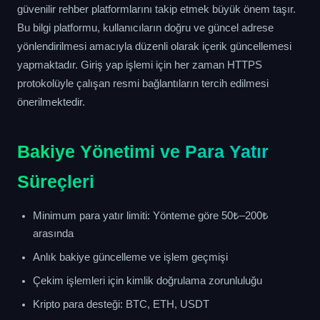
güvenilir rehber platformlarını takip etmek büyük önem taşır.
Bu bilgi platformu, kullanıcıların doğru ve güncel adrese
yönlendirilmesi amacıyla düzenli olarak içerik güncellemesi
yapmaktadır. Giriş yap işlemi için her zaman HTTPS
protokolüyle çalışan resmi bağlantıların tercih edilmesi
önerilmektedir.
Bakiye Yönetimi ve Para Yatır
Süreçleri
Minimum para yatır limiti: Yönteme göre 50₺–200₺
arasında
Anlık bakiye güncelleme ve işlem geçmişi
Çekim işlemleri için kimlik doğrulama zorunluluğu
Kripto para desteği: BTC, ETH, USDT