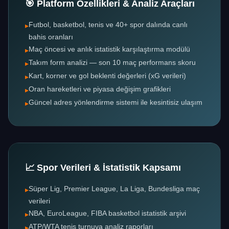
🎯 Platform Özellikleri & Analiz Araçları
Futbol, basketbol, tenis ve 40+ spor dalında canlı
bahis oranları
Maç öncesi ve anlık istatistik karşılaştırma modülü
Takım form analizi — son 10 maç performans skoru
Kart, korner ve gol beklenti değerleri (xG verileri)
Oran hareketleri ve piyasa değişim grafikleri
Güncel adres yönlendirme sistemi ile kesintisiz ulaşım
📈 Spor Verileri & İstatistik Kapsamı
Süper Lig, Premier League, La Liga, Bundesliga maç
verileri
NBA, EuroLeague, FIBA basketbol istatistik arşivi
ATP/WTA tenis turnuva analiz raporları