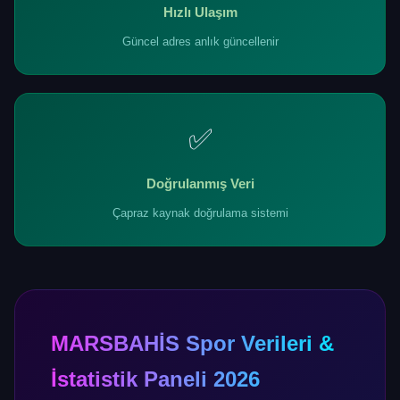
Hızlı Ulaşım
Güncel adres anlık güncellenir
✅
Doğrulanmış Veri
Çapraz kaynak doğrulama sistemi
MARSBAHİS Spor Verileri &
İstatistik Paneli 2026