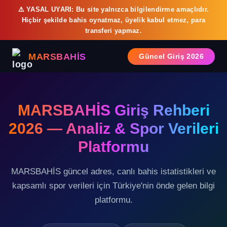
⚠️ YASAL UYARI: Bu site yalnızca bilgilendirme amaçlıdır.
Hiçbir şekilde bahis oynatmaz, üyelik kabul etmez, para
transferi yapmaz.
MARSBAHİS
Güncel Giriş 2026
MARSBAHİS Giriş Rehberi
2026 — Analiz & Spor Verileri
Platformu
MARSBAHİS güncel adres, canlı bahis istatistikleri ve
kapsamlı spor verileri için Türkiye'nin önde gelen bilgi
platformu.