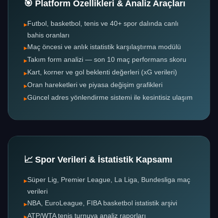
🎯 Platform Özellikleri & Analiz Araçları
Futbol, basketbol, tenis ve 40+ spor dalında canlı
bahis oranları
Maç öncesi ve anlık istatistik karşılaştırma modülü
Takım form analizi — son 10 maç performans skoru
Kart, korner ve gol beklenti değerleri (xG verileri)
Oran hareketleri ve piyasa değişim grafikleri
Güncel adres yönlendirme sistemi ile kesintisiz ulaşım
📈 Spor Verileri & İstatistik Kapsamı
Süper Lig, Premier League, La Liga, Bundesliga maç
verileri
NBA, EuroLeague, FIBA basketbol istatistik arşivi
ATP/WTA tenis turnuva analiz raporları