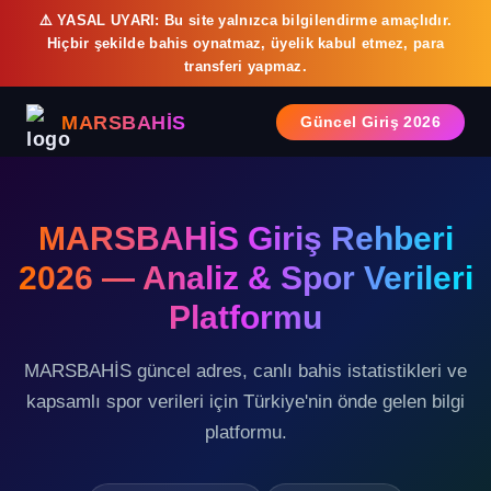
⚠️ YASAL UYARI: Bu site yalnızca bilgilendirme amaçlıdır.
Hiçbir şekilde bahis oynatmaz, üyelik kabul etmez, para
transferi yapmaz.
MARSBAHİS
Güncel Giriş 2026
MARSBAHİS Giriş Rehberi
2026 — Analiz & Spor Verileri
Platformu
MARSBAHİS güncel adres, canlı bahis istatistikleri ve
kapsamlı spor verileri için Türkiye'nin önde gelen bilgi
platformu.