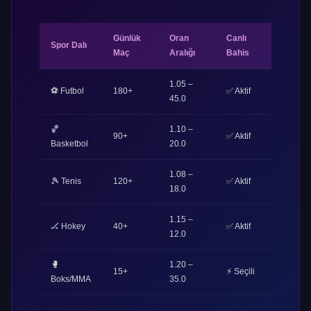
Günlük
Oran
Canlı
Spor Dalı
Maç
Aralığı
Bahis
1.05 –
⚽ Futbol
180+
✅ Aktif
45.0
🏀
1.10 –
90+
✅ Aktif
Basketbol
20.0
1.08 –
🎾 Tenis
120+
✅ Aktif
18.0
1.15 –
🏒 Hokey
40+
✅ Aktif
12.0
🥊
1.20 –
15+
⚡ Seçili
Boks/MMA
35.0