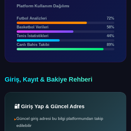
Platform Kullanım Dağılımı
Futbol Analizleri
72%
Basketbol Verileri
58%
Tenis İstatistikleri
44%
Canlı Bahis Takibi
89%
Giriş, Kayıt & Bakiye Rehberi
🔐 Giriş Yap & Güncel Adres
Güncel giriş adresi bu bilgi platformundan takip
edilebilir