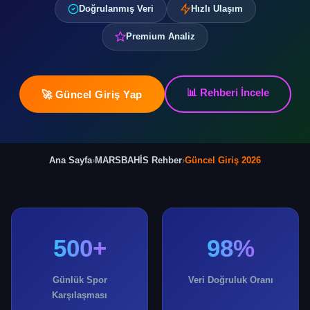
Doğrulanmış Veri
Hızlı Ulaşım
Premium Analiz
📊 Rehberi İncele
🚀 Güncel Giriş Yap
Ana Sayfa
›
MARSBAHİS Rehber
›
Güncel Giriş 2026
500+
98%
Günlük Spor
Veri Doğruluk Oranı
Karşılaşması