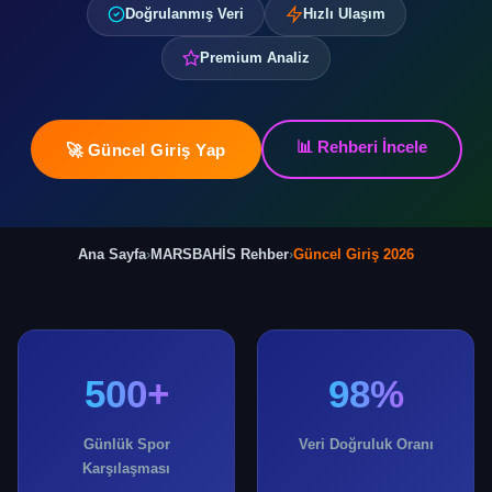
Doğrulanmış Veri
Hızlı Ulaşım
Premium Analiz
📊 Rehberi İncele
🚀 Güncel Giriş Yap
Ana Sayfa
›
MARSBAHİS Rehber
›
Güncel Giriş 2026
500+
98%
Günlük Spor
Veri Doğruluk Oranı
Karşılaşması