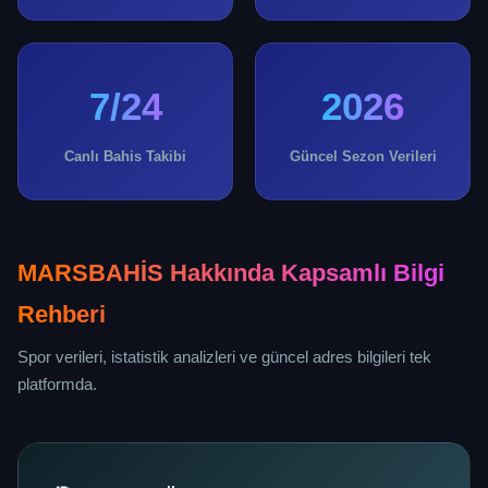
7/24
2026
Canlı Bahis Takibi
Güncel Sezon Verileri
MARSBAHİS Hakkında Kapsamlı Bilgi
Rehberi
Spor verileri, istatistik analizleri ve güncel adres bilgileri tek
platformda.