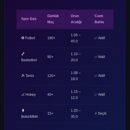
Günlük
Oran
Canlı
Spor Dalı
Maç
Aralığı
Bahis
1.05 –
⚽ Futbol
180+
✅ Aktif
45.0
🏀
1.10 –
90+
✅ Aktif
Basketbol
20.0
1.08 –
🎾 Tenis
120+
✅ Aktif
18.0
1.15 –
🏒 Hokey
40+
✅ Aktif
12.0
🥊
1.20 –
15+
⚡ Seçili
Boks/MMA
35.0