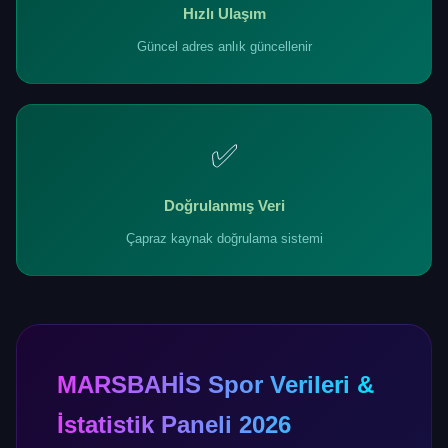
Hızlı Ulaşım
Güncel adres anlık güncellenir
✅
Doğrulanmış Veri
Çapraz kaynak doğrulama sistemi
MARSBAHİS Spor Verileri &
İstatistik Paneli 2026