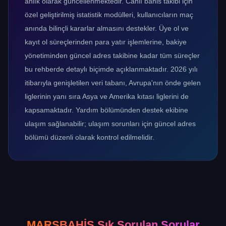
anlık olarak güncellenmektedir. Canlı bahis takibi için
özel geliştirilmiş istatistik modülleri, kullanıcıların maç
anında bilinçli kararlar almasını destekler. Üye ol ve
kayıt ol süreçlerinden para yatır işlemlerine, bakiye
yönetiminden güncel adres takibine kadar tüm süreçler
bu rehberde detaylı biçimde açıklanmaktadır. 2026 yılı
itibarıyla genişletilen veri tabanı, Avrupa'nın önde gelen
liglerinin yanı sıra Asya ve Amerika kıtası liglerini de
kapsamaktadır. Yardım bölümünden destek ekibine
ulaşım sağlanabilir; ulaşım sorunları için güncel adres
bölümü düzenli olarak kontrol edilmelidir.
MARSBAHİS Sık Sorulan Sorular