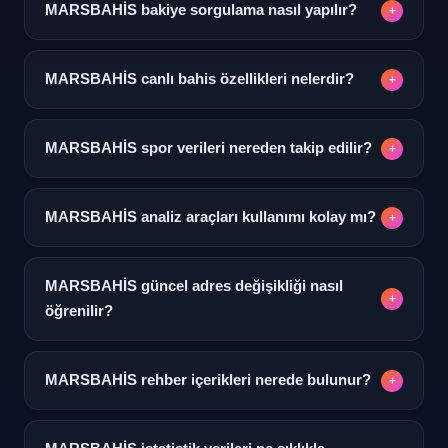
cüzdan dahil çoklu ödeme yöntemi sunulmaktadır.
MARSBAHİS bakiye sorgulama nasıl yapılır?
+
Hesap panelinden bakiye bilgilerinize anlık
ulaşabilirsiniz. Bakiye geçmişi ve işlem detayları da bu
MARSBAHİS canlı bahis özellikleri nelerdir?
+
bölümde görüntülenir.
Canlı bahis bölümünde 40'tan fazla spor dalında anlık
oranlar ve maç içi istatistikler sunulmaktadır. Oran
MARSBAHİS spor verileri nereden takip edilir?
+
güncellemeleri saniyeler içinde yansıtılır.
Spor verileri ve istatistik bölümünden anlık veriler
izlenebilir. Futbol, basketbol ve tenis başta olmak üzere
MARSBAHİS analiz araçları kullanımı kolay mı?
+
tüm dallar kapsanmaktadır.
Analiz araçları sezgisel arayüzüyle kolayca kullanılabilir.
Rehber bölümünde adım adım kullanım kılavuzları
MARSBAHİS güncel adres değişikliği nasıl
+
mevcuttur.
öğrenilir?
Bu bilgi platformunu düzenli takip ederek güncel adres
bilgisine her zaman ulaşabilirsiniz. Bildirim sistemi de
MARSBAHİS rehber içerikleri nerede bulunur?
+
mevcuttur.
Rehber bölümünde tüm kullanım kılavuzları, giriş yap
adımları ve platform özellikleri detaylı şekilde