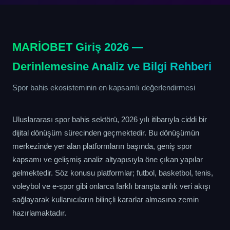
MARİOBET Giriş 2026 —
Derinlemesine Analiz ve Bilgi Rehberi
Spor bahis ekosisteminin en kapsamlı değerlendirmesi
Uluslararası spor bahis sektörü, 2026 yılı itibarıyla ciddi bir
dijital dönüşüm sürecinden geçmektedir. Bu dönüşümün
merkezinde yer alan platformların başında, geniş spor
kapsamı ve gelişmiş analiz altyapısıyla öne çıkan yapılar
gelmektedir. Söz konusu platformlar; futbol, basketbol, tenis,
voleybol ve e-spor gibi onlarca farklı branşta anlık veri akışı
sağlayarak kullanıcıların bilinçli kararlar almasına zemin
hazırlamaktadır.