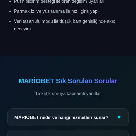
Push bildirim desteği ile oran değişim uyarıları
Parmak izi ve yüz tanıma ile hızlı giriş yap
Veri tasarrufu modu ile düşük bant genişliğinde akıcı
deneyim
MARİOBET Sık Sorulan Sorular
15 kritik soruya kapsamlı yanıtlar
▼
MARİOBET nedir ve hangi hizmetleri sunar?
Uluslararası lisanslı, spor bahsi ve casino hizmetleri