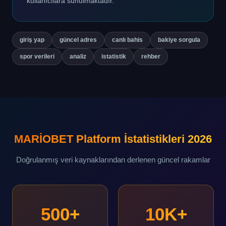
kullanıcılara sunulmaktadır.
giriş yap
güncel adres
canlı bahis
bakiye sorgula
spor verileri
analiz
istatistik
rehber
MARİOBET Platform İstatistikleri 2026
Doğrulanmış veri kaynaklarından derlenen güncel rakamlar
500+
10K+