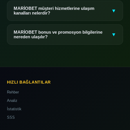
iOS 13 ve üzeri iPhone/iPad modelleri ile Android 8.0 ve
üzeri cihazlarla tam uyumlu çalışmaktadır. APK dosyası
MARİOBET müşteri hizmetlerine ulaşım
▼
kanalları nelerdir?
resmi kanaldan indirilebilmektedir.
7/24 canlı sohbet, e-posta desteği ve Telegram kanalı
üzerinden müşteri hizmetlerine ulaşım
MARİOBET bonus ve promosyon bilgilerine
▼
nereden ulaşılır?
sağlanabilmektedir. Ortalama yanıt süresi canlı
sohbette 2 dakikanın altındadır.
Promosyonlar sekmesinde hoşgeldin bonusu, kayıp
bonusu, yatırım bonusu ve freespin kampanyaları
detaylı çevrim koşullarıyla birlikte listelenmektedir.
Kampanyalar haftalık güncellenmektedir.
HIZLI BAĞLANTILAR
Rehber
Analiz
İstatistik
SSS