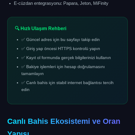
E-cüzdan entegrasyonu: Papara, Jeton, MiFinity
🔍 Hızlı Ulaşım Rehberi
✅ Güncel adres için bu sayfayı takip edin
✅ Giriş yap öncesi HTTPS kontrolü yapın
✅ Kayıt ol formunda gerçek bilgilerinizi kullanın
✅ Bakiye işlemleri için hesap doğrulamasını
tamamlayın
✅ Canlı bahis için stabil internet bağlantısı tercih
edin
Canlı Bahis Ekosistemi ve Oran
Yapısı