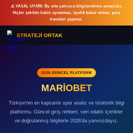
⚠️ YASAL UYARI: Bu site yalnızca bilgilendirme amaçlıdır.
Hiçbir şekilde bahis oynatmaz, üyelik kabul etmez, para
transferi yapmaz.
STRATEJİ ORTAK
2026 GÜNCEL PLATFORM
MARİOBET
Türkiye'nin en kapsamlı spor analiz ve istatistik bilgi
platformu. Güncel giriş rehberi, veri odaklı içerikler
ve doğrulanmış bilgilerle 2026'da yanınızdayız.