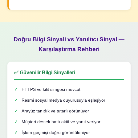
Doğru Bilgi Sinyali vs Yanıltıcı Sinyal —
Karşılaştırma Rehberi
✅ Güvenilir Bilgi Sinyalleri
HTTPS ve kilit simgesi mevcut
Resmi sosyal medya duyurusuyla eşleşiyor
Arayüz tanıdık ve tutarlı görünüyor
Müşteri destek hattı aktif ve yanıt veriyor
İşlem geçmişi doğru görüntüleniyor