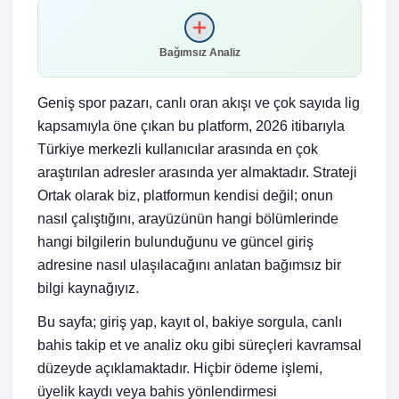
Bağımsız Analiz
Geniş spor pazarı, canlı oran akışı ve çok sayıda lig
kapsamıyla öne çıkan bu platform, 2026 itibarıyla
Türkiye merkezli kullanıcılar arasında en çok
araştırılan adresler arasında yer almaktadır. Strateji
Ortak olarak biz, platformun kendisi değil; onun
nasıl çalıştığını, arayüzünün hangi bölümlerinde
hangi bilgilerin bulunduğunu ve güncel giriş
adresine nasıl ulaşılacağını anlatan bağımsız bir
bilgi kaynağıyız.
Bu sayfa; giriş yap, kayıt ol, bakiye sorgula, canlı
bahis takip et ve analiz oku gibi süreçleri kavramsal
düzeyde açıklamaktadır. Hiçbir ödeme işlemi,
üyelik kaydı veya bahis yönlendirmesi