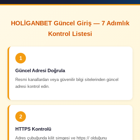
HOLİGANBET Güncel Giriş — 7 Adımlık
Kontrol Listesi
1
Güncel Adresi Doğrula
Resmi kanallardan veya güvenilir bilgi sitelerinden güncel
adresi kontrol edin.
2
HTTPS Kontrolü
Adres çubuğunda kilit simgesi ve https:// olduğunu