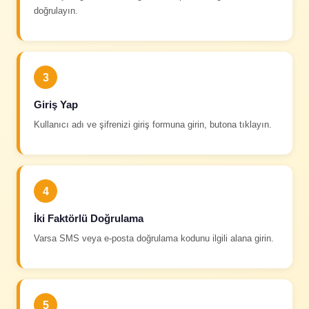
doğrulayın.
3
Giriş Yap
Kullanıcı adı ve şifrenizi giriş formuna girin, butona tıklayın.
4
İki Faktörlü Doğrulama
Varsa SMS veya e-posta doğrulama kodunu ilgili alana girin.
5