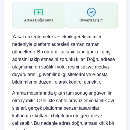
Adres Doğrulama
Güvenli Erişim
Yasal düzenlemeler ve teknik gereksinimler
nedeniyle platform adresleri zaman zaman
güncellenir. Bu durum, kullanıcıların güncel giriş
adresini takip etmesini zorunlu kılar. Doğru adrese
ulaşmanın en sağlıklı yolu; resmi sosyal medya
duyurularını, güvenilir bilgi sitelerini ve e-posta
bildirimlerini düzenli olarak kontrol etmektir.
Arama motorlarında çıkan tüm sonuçlar güvenilir
olmayabilir. Özellikle sahte arayüzler ve kimlik avı
siteleri, gerçek platforma benzer tasarımlar
kullanarak kullanıcı bilgilerini ele geçirmeye
çalışabilir. Bu nedenle adres doğrulaması kritik bir