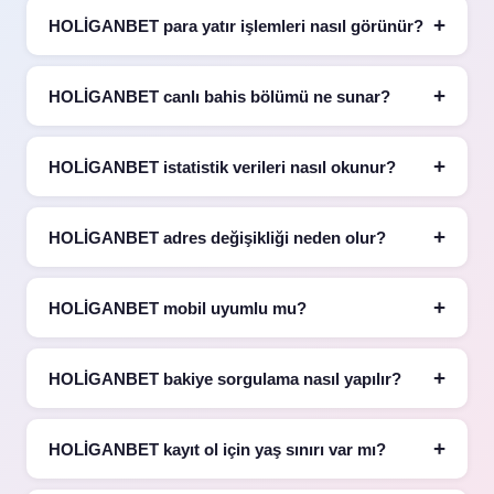
+
HOLİGANBET para yatır işlemleri nasıl görünür?
+
HOLİGANBET canlı bahis bölümü ne sunar?
+
HOLİGANBET istatistik verileri nasıl okunur?
+
HOLİGANBET adres değişikliği neden olur?
+
HOLİGANBET mobil uyumlu mu?
+
HOLİGANBET bakiye sorgulama nasıl yapılır?
+
HOLİGANBET kayıt ol için yaş sınırı var mı?