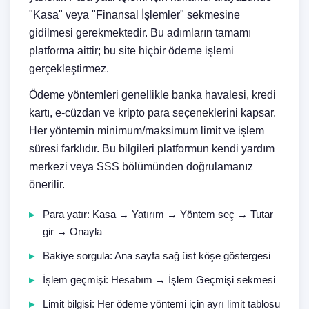
"Kasa" veya "Finansal İşlemler" sekmesine
gidilmesi gerekmektedir. Bu adımların tamamı
platforma aittir; bu site hiçbir ödeme işlemi
gerçekleştirmez.
Ödeme yöntemleri genellikle banka havalesi, kredi
kartı, e-cüzdan ve kripto para seçeneklerini kapsar.
Her yöntemin minimum/maksimum limit ve işlem
süresi farklıdır. Bu bilgileri platformun kendi yardım
merkezi veya SSS bölümünden doğrulamanız
önerilir.
Para yatır: Kasa → Yatırım → Yöntem seç → Tutar
gir → Onayla
Bakiye sorgula: Ana sayfa sağ üst köşe göstergesi
İşlem geçmişi: Hesabım → İşlem Geçmişi sekmesi
Limit bilgisi: Her ödeme yöntemi için ayrı limit tablosu