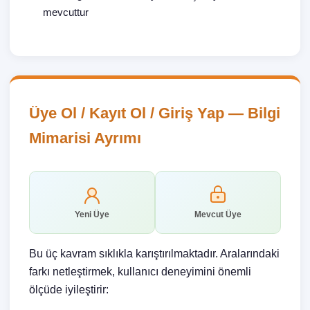
mevcuttur
Üye Ol / Kayıt Ol / Giriş Yap — Bilgi
Mimarisi Ayrımı
Yeni Üye
Mevcut Üye
Bu üç kavram sıklıkla karıştırılmaktadır. Aralarındaki
farkı netleştirmek, kullanıcı deneyimini önemli
ölçüde iyileştirir: