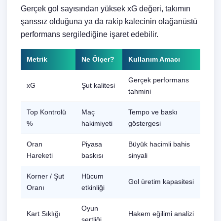
Gerçek gol sayısından yüksek xG değeri, takımın
şanssız olduğuna ya da rakip kalecinin olağanüstü
performans sergilediğine işaret edebilir.
Metrik
Ne Ölçer?
Kullanım Amacı
Gerçek performans
xG
Şut kalitesi
tahmini
Top Kontrolü
Maç
Tempo ve baskı
%
hakimiyeti
göstergesi
Oran
Piyasa
Büyük hacimli bahis
Hareketi
baskısı
sinyali
Korner / Şut
Hücum
Gol üretim kapasitesi
Oranı
etkinliği
Oyun
Kart Sıklığı
Hakem eğilimi analizi
sertliği