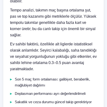
olabilir.
Tempo analizi, takımın maç başına ortalama şut,
pas ve top kazanımı gibi metriklerle ölçülür. Yüksek
tempolu takımlar genellikle daha fazla kart ve
korner üretir; bu da canlı takip için önemli bir sinyal
sağlar.
Ev sahibi faktörü, özellikle alt liglerde istatistiksel
olarak anlamlıdır. Seyirci kalabalığı, saha tanıdıklığı
ve seyahat yorgunluğunun yokluğu gibi etkenler, ev
sahibi lehine ortalama 0.3–0.5 puan avantaj
yaratmaktadır.
Son 5 maç form ortalaması: galibiyet, beraberlik,
mağlubiyet dağılımı
Deplasman performansı ayrı değerlendirilmeli
Sakatlık ve ceza durumu güncel takip gerektiriyor