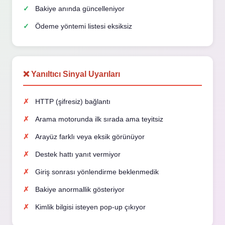
Bakiye anında güncelleniyor
Ödeme yöntemi listesi eksiksiz
❌ Yanıltıcı Sinyal Uyarıları
HTTP (şifresiz) bağlantı
Arama motorunda ilk sırada ama teyitsiz
Arayüz farklı veya eksik görünüyor
Destek hattı yanıt vermiyor
Giriş sonrası yönlendirme beklenmedik
Bakiye anormallik gösteriyor
Kimlik bilgisi isteyen pop-up çıkıyor