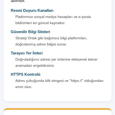
adımdır.
Resmi Duyuru Kanalları
Platformun sosyal medya hesapları ve e-posta
bildirimleri en güncel kaynaktır.
Güvenilir Bilgi Siteleri
Strateji Ortak gibi bağımsız bilgi platformları,
doğrulanmış adres bilgisi sunar.
Tarayıcı Yer İmleri
Doğruladığınız adresi yer imlerine ekleyerek tekrar
aramadan erişebilirsiniz.
HTTPS Kontrolü
Adres çubuğunda kilit simgesi ve "https://" olduğundan
emin olun.