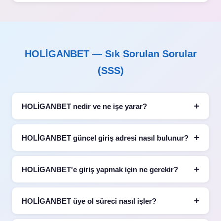
HOLİGANBET — Sık Sorulan Sorular
(SSS)
+
HOLİGANBET nedir ve ne işe yarar?
+
HOLİGANBET güncel giriş adresi nasıl bulunur?
+
HOLİGANBET'e giriş yapmak için ne gerekir?
+
HOLİGANBET üye ol süreci nasıl işler?