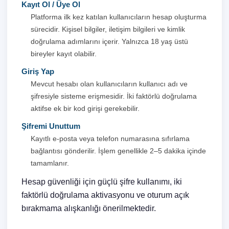
Kayıt Ol / Üye Ol
Platforma ilk kez katılan kullanıcıların hesap oluşturma
sürecidir. Kişisel bilgiler, iletişim bilgileri ve kimlik
doğrulama adımlarını içerir. Yalnızca 18 yaş üstü
bireyler kayıt olabilir.
Giriş Yap
Mevcut hesabı olan kullanıcıların kullanıcı adı ve
şifresiyle sisteme erişmesidir. İki faktörlü doğrulama
aktifse ek bir kod girişi gerekebilir.
Şifremi Unuttum
Kayıtlı e-posta veya telefon numarasına sıfırlama
bağlantısı gönderilir. İşlem genellikle 2–5 dakika içinde
tamamlanır.
Hesap güvenliği için güçlü şifre kullanımı, iki
faktörlü doğrulama aktivasyonu ve oturum açık
bırakmama alışkanlığı önerilmektedir.