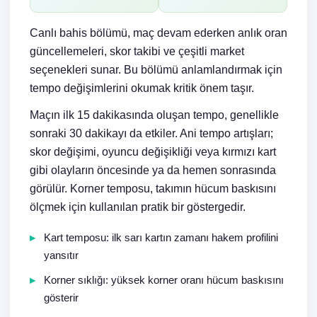
Canlı bahis bölümü, maç devam ederken anlık oran
güncellemeleri, skor takibi ve çeşitli market
seçenekleri sunar. Bu bölümü anlamlandırmak için
tempo değişimlerini okumak kritik önem taşır.
Maçın ilk 15 dakikasında oluşan tempo, genellikle
sonraki 30 dakikayı da etkiler. Ani tempo artışları;
skor değişimi, oyuncu değişikliği veya kırmızı kart
gibi olayların öncesinde ya da hemen sonrasında
görülür. Korner temposu, takımın hücum baskısını
ölçmek için kullanılan pratik bir göstergedir.
Kart temposu: ilk sarı kartın zamanı hakem profilini
yansıtır
Korner sıklığı: yüksek korner oranı hücum baskısını
gösterir