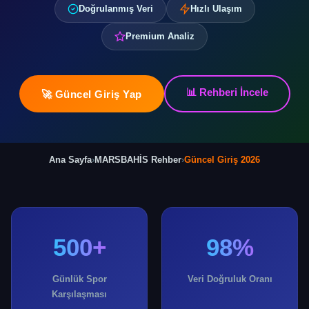
Doğrulanmış Veri
Hızlı Ulaşım
Premium Analiz
📊 Rehberi İncele
🚀 Güncel Giriş Yap
Ana Sayfa
›
MARSBAHİS Rehber
›
Güncel Giriş 2026
500+
98%
Günlük Spor
Veri Doğruluk Oranı
Karşılaşması