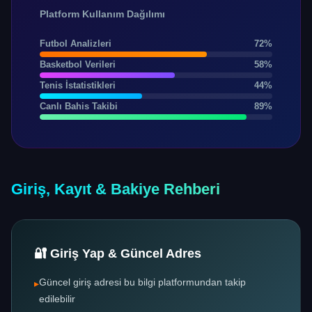
Platform Kullanım Dağılımı
Futbol Analizleri
72%
Basketbol Verileri
58%
Tenis İstatistikleri
44%
Canlı Bahis Takibi
89%
Giriş, Kayıt & Bakiye Rehberi
🔐 Giriş Yap & Güncel Adres
Güncel giriş adresi bu bilgi platformundan takip
edilebilir