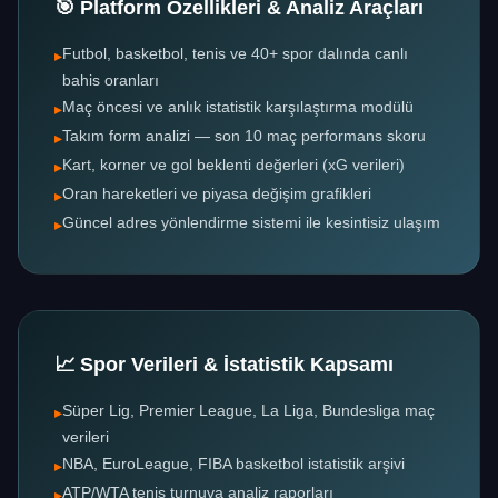
🎯 Platform Özellikleri & Analiz Araçları
Futbol, basketbol, tenis ve 40+ spor dalında canlı
bahis oranları
Maç öncesi ve anlık istatistik karşılaştırma modülü
Takım form analizi — son 10 maç performans skoru
Kart, korner ve gol beklenti değerleri (xG verileri)
Oran hareketleri ve piyasa değişim grafikleri
Güncel adres yönlendirme sistemi ile kesintisiz ulaşım
📈 Spor Verileri & İstatistik Kapsamı
Süper Lig, Premier League, La Liga, Bundesliga maç
verileri
NBA, EuroLeague, FIBA basketbol istatistik arşivi
ATP/WTA tenis turnuva analiz raporları