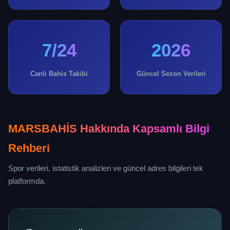
7/24
2026
Canlı Bahis Takibi
Güncel Sezon Verileri
MARSBAHİS Hakkında Kapsamlı Bilgi
Rehberi
Spor verileri, istatistik analizleri ve güncel adres bilgileri tek
platformda.