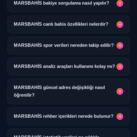
cüzdan dahil çoklu ödeme yöntemi sunulmaktadır.
MARSBAHİS bakiye sorgulama nasıl yapılır?
+
Hesap panelinden bakiye bilgilerinize anlık
ulaşabilirsiniz. Bakiye geçmişi ve işlem detayları da bu
MARSBAHİS canlı bahis özellikleri nelerdir?
+
bölümde görüntülenir.
Canlı bahis bölümünde 40'tan fazla spor dalında anlık
oranlar ve maç içi istatistikler sunulmaktadır. Oran
MARSBAHİS spor verileri nereden takip edilir?
+
güncellemeleri saniyeler içinde yansıtılır.
Spor verileri ve istatistik bölümünden anlık veriler
izlenebilir. Futbol, basketbol ve tenis başta olmak üzere
MARSBAHİS analiz araçları kullanımı kolay mı?
+
tüm dallar kapsanmaktadır.
Analiz araçları sezgisel arayüzüyle kolayca kullanılabilir.
Rehber bölümünde adım adım kullanım kılavuzları
MARSBAHİS güncel adres değişikliği nasıl
+
mevcuttur.
öğrenilir?
Bu bilgi platformunu düzenli takip ederek güncel adres
bilgisine her zaman ulaşabilirsiniz. Bildirim sistemi de
MARSBAHİS rehber içerikleri nerede bulunur?
+
mevcuttur.
Rehber bölümünde tüm kullanım kılavuzları, giriş yap
adımları ve platform özellikleri detaylı şekilde