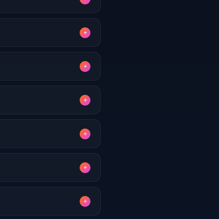
ebilir.
+
tadır.
+
ölümde görüntülenir.
+
 Oran güncellemeleri saniyeler
+
üzere tüm dallar
+
vuzları mevcuttur.
+