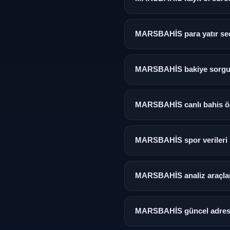
Kayıt ol işlemi ortalama 2-3 
MARSBAHİS para yatır seç
Para yatır işlemleri için ban
MARSBAHİS bakiye sorgula
Hesap panelinden bakiye bilgi
MARSBAHİS canlı bahis öze
Canlı bahis bölümünde 40'tan 
içinde yansıtılır.
MARSBAHİS spor verileri n
Spor verileri ve istatistik bö
kapsanmaktadır.
MARSBAHİS analiz araçları
Analiz araçları sezgisel aray
MARSBAHİS güncel adres de