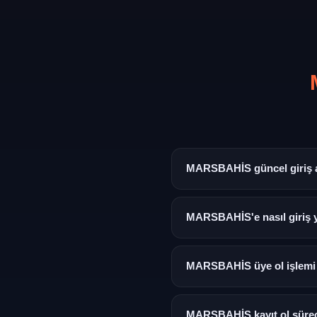
MARSBAHİS güncel giriş a
Güncel adres bilgisine bu bilg
otomatik devreye girer.
MARSBAHİS'e nasıl giriş y
Güncel adres üzerinden giriş 
önemlidir.
MARSBAHİS üye ol işlemi 
Üye ol formunu doldurarak kay
MARSBAHİS kayıt ol sürec