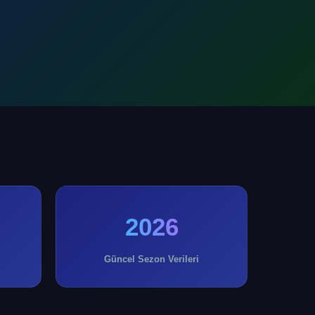
2026
Güncel Sezon Verileri