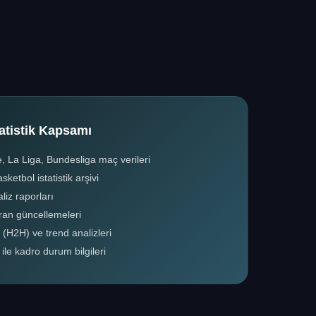
tatistik Kapsamı
 La Liga, Bundesliga maç verileri
etbol istatistik arşivi
iz raporları
oran güncellemeleri
i (H2H) ve trend analizleri
ile kadro durum bilgileri