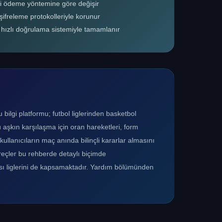
ri ödeme yöntemine göre değişir
 şifreleme protokolleriyle korunur
i hızlı doğrulama sistemiyle tamamlanır
u bilgi platformu; futbol liglerinden basketbol
 aşkın karşılaşma için oran hareketleri, form
, kullanıcıların maç anında bilinçli kararlar almasını
üreçler bu rehberde detaylı biçimde
ıtası liglerini de kapsamaktadır. Yardım bölümünden