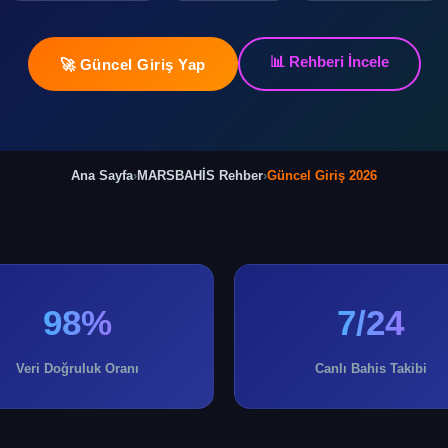
📊 Rehberi İncele
🚀 Güncel Giriş Yap
Ana Sayfa
›
MARSBAHİS Rehber
›
Güncel Giriş 2026
98%
7/24
Veri Doğruluk Oranı
Canlı Bahis Takibi