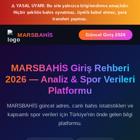
⚠️ YASAL UYARI: Bu site yalnızca bilgilendirme amaçlıdır.
Hiçbir şekilde bahis oynatmaz, üyelik kabul etmez, para
transferi yapmaz.
MARSBAHİS
Güncel Giriş 2026
MARSBAHİS Giriş Rehberi
2026 — Analiz & Spor Verileri
Platformu
MARSBAHİS güncel adres, canlı bahis istatistikleri ve
kapsamlı spor verileri için Türkiye'nin önde gelen bilgi
platformu.