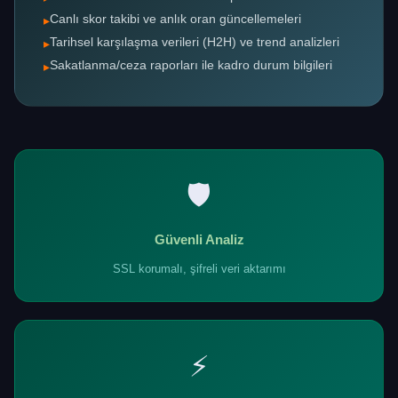
Canlı skor takibi ve anlık oran güncellemeleri
Tarihsel karşılaşma verileri (H2H) ve trend analizleri
Sakatlanma/ceza raporları ile kadro durum bilgileri
🛡️
Güvenli Analiz
SSL korumalı, şifreli veri aktarımı
⚡