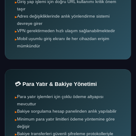
Giriş yap işlemi için doğru URL kullanımı kritik önem
taşır
Adres değişikliklerinde anlık yönlendirme sistemi
devreye girer
VPN gerektirmeden hızlı ulaşım sağlanabilmektedir
Mobil uyumlu giriş ekranı ile her cihazdan erişim
mümkündür
💳 Para Yatır & Bakiye Yönetimi
Para yatır işlemleri için çoklu ödeme altyapısı
mevcuttur
Bakiye sorgulama hesap panelinden anlık yapılabilir
Minimum para yatır limitleri ödeme yöntemine göre
değişir
Bakiye transferleri güvenli şifreleme protokolleriyle