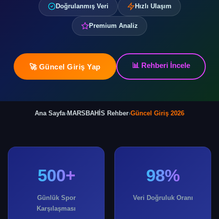
Doğrulanmış Veri
Hızlı Ulaşım
Premium Analiz
📊 Rehberi İncele
🚀 Güncel Giriş Yap
Ana Sayfa
›
MARSBAHİS Rehber
›
Güncel Giriş 2026
500+
98%
Günlük Spor
Veri Doğruluk Oranı
Karşılaşması