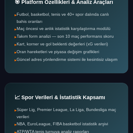
🎯 Platform Özellikleri & Analiz Araçları
Futbol, basketbol, tenis ve 40+ spor dalında canlı
bahis oranları
Maç öncesi ve anlık istatistik karşılaştırma modülü
Takım form analizi — son 10 maç performans skoru
Kart, korner ve gol beklenti değerleri (xG verileri)
Oran hareketleri ve piyasa değişim grafikleri
Güncel adres yönlendirme sistemi ile kesintisiz ulaşım
📈 Spor Verileri & İstatistik Kapsamı
Süper Lig, Premier League, La Liga, Bundesliga maç
verileri
NBA, EuroLeague, FIBA basketbol istatistik arşivi
ATP/WTA tenis turnuva analiz raporları