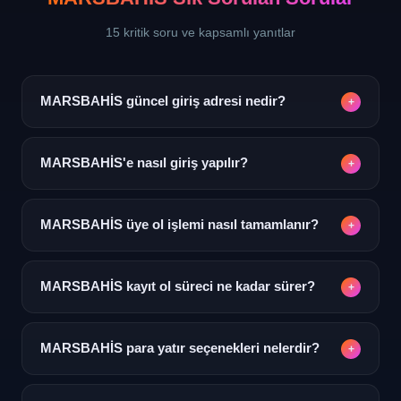
15 kritik soru ve kapsamlı yanıtlar
MARSBAHİS güncel giriş adresi nedir?
+
Güncel adres bilgisine bu bilgi platformu üzerinden anlık
olarak ulaşabilirsiniz. Adres değişikliklerinde yönlendirme
MARSBAHİS'e nasıl giriş yapılır?
+
sistemi otomatik devreye girer.
Güncel adres üzerinden giriş yap butonunu kullanarak
hesabınıza erişebilirsiniz. Doğru URL kullanımı kesintisiz
MARSBAHİS üye ol işlemi nasıl tamamlanır?
+
bağlantı için önemlidir.
Üye ol formunu doldurarak kayıt sürecini
başlatabilirsiniz. Doğrulama adımları tamamlandıktan
MARSBAHİS kayıt ol süreci ne kadar sürer?
+
sonra hesabınız aktif hale gelir.
Kayıt ol işlemi ortalama 2-3 dakika içinde
tamamlanmaktadır. Kimlik doğrulama adımı ek süre
MARSBAHİS para yatır seçenekleri nelerdir?
+
gerektirebilir.
Para yatır işlemleri için banka havalesi, kredi kartı ve e-