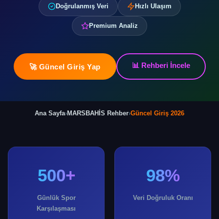
Doğrulanmış Veri
Hızlı Ulaşım
Premium Analiz
📊 Rehberi İncele
🚀 Güncel Giriş Yap
Ana Sayfa
›
MARSBAHİS Rehber
›
Güncel Giriş 2026
500+
98%
Günlük Spor
Veri Doğruluk Oranı
Karşılaşması