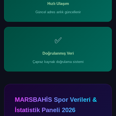
Hızlı Ulaşım
Güncel adres anlık güncellenir
✅
Doğrulanmış Veri
Çapraz kaynak doğrulama sistemi
MARSBAHİS Spor Verileri &
İstatistik Paneli 2026