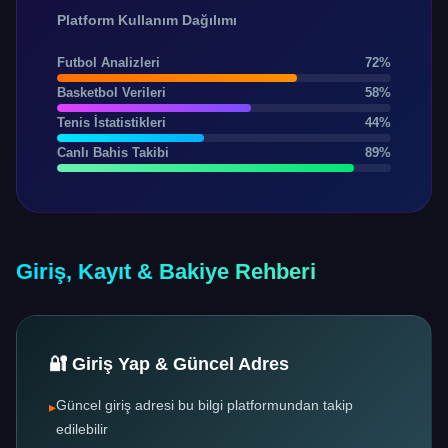
Platform Kullanım Dağılımı
Futbol Analizleri
72%
Basketbol Verileri
58%
Tenis İstatistikleri
44%
Canlı Bahis Takibi
89%
Giriş, Kayıt & Bakiye Rehberi
🔐 Giriş Yap & Güncel Adres
Güncel giriş adresi bu bilgi platformundan takip
edilebilir