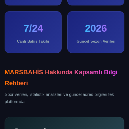
7/24
2026
Canlı Bahis Takibi
Güncel Sezon Verileri
MARSBAHİS Hakkında Kapsamlı Bilgi
Rehberi
Spor verileri, istatistik analizleri ve güncel adres bilgileri tek
platformda.