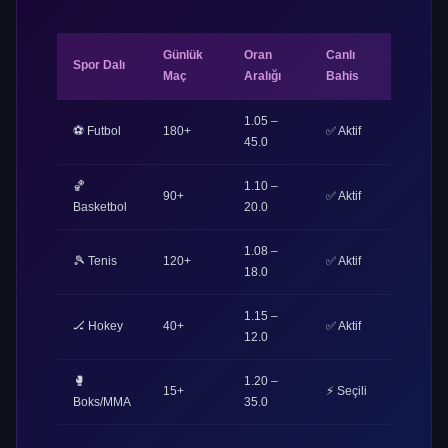
Günlük
Oran
Canlı
Spor Dalı
Maç
Aralığı
Bahis
1.05 –
⚽ Futbol
180+
✅ Aktif
45.0
🏀
1.10 –
90+
✅ Aktif
Basketbol
20.0
1.08 –
🎾 Tenis
120+
✅ Aktif
18.0
1.15 –
🏒 Hokey
40+
✅ Aktif
12.0
🥊
1.20 –
15+
⚡ Seçili
Boks/MMA
35.0