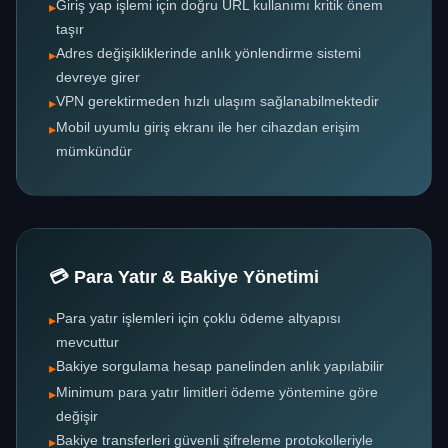
Giriş yap işlemi için doğru URL kullanımı kritik önem
taşır
Adres değişikliklerinde anlık yönlendirme sistemi
devreye girer
VPN gerektirmeden hızlı ulaşım sağlanabilmektedir
Mobil uyumlu giriş ekranı ile her cihazdan erişim
mümkündür
💳 Para Yatır & Bakiye Yönetimi
Para yatır işlemleri için çoklu ödeme altyapısı
mevcuttur
Bakiye sorgulama hesap panelinden anlık yapılabilir
Minimum para yatır limitleri ödeme yöntemine göre
değişir
Bakiye transferleri güvenli şifreleme protokolleriyle