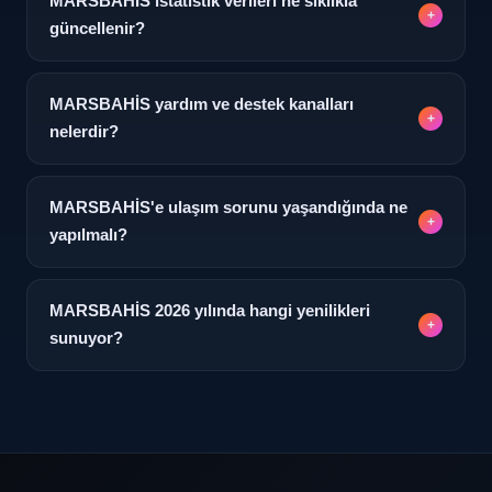
MARSBAHİS istatistik verileri ne sıklıkla
+
açıklanmaktadır.
güncellenir?
İstatistik verileri anlık güncellenmektedir. Doğrulanmış
veri kaynakları kullanılarak yüksek doğruluk oranı
MARSBAHİS yardım ve destek kanalları
+
sağlanmaktadır.
nelerdir?
Yardım bölümünden canlı destek, e-posta ve SSS
kanallarına ulaşım sağlanabilmektedir. 7/24 destek
MARSBAHİS'e ulaşım sorunu yaşandığında ne
+
hizmeti mevcuttur.
yapılmalı?
Ulaşım sorunu yaşandığında öncelikle güncel adres
bölümü kontrol edilmeli, ardından yardım kanallarına
MARSBAHİS 2026 yılında hangi yenilikleri
+
başvurulmalıdır.
sunuyor?
2026 yılında geliştirilmiş analiz araçları, genişletilmiş
spor verileri ve yenilenen canlı bahis arayüzü kullanıcı
deneyimini üst seviyeye taşımaktadır.