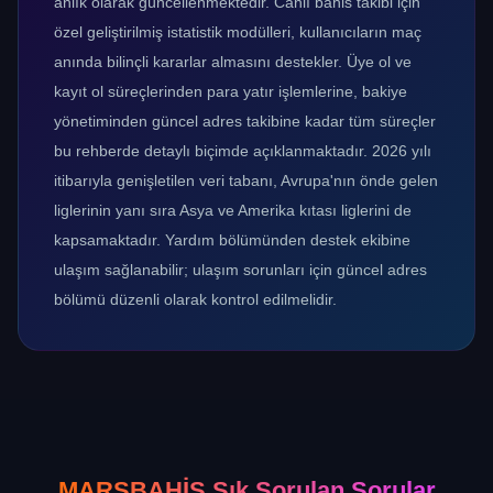
anlık olarak güncellenmektedir. Canlı bahis takibi için
özel geliştirilmiş istatistik modülleri, kullanıcıların maç
anında bilinçli kararlar almasını destekler. Üye ol ve
kayıt ol süreçlerinden para yatır işlemlerine, bakiye
yönetiminden güncel adres takibine kadar tüm süreçler
bu rehberde detaylı biçimde açıklanmaktadır. 2026 yılı
itibarıyla genişletilen veri tabanı, Avrupa'nın önde gelen
liglerinin yanı sıra Asya ve Amerika kıtası liglerini de
kapsamaktadır. Yardım bölümünden destek ekibine
ulaşım sağlanabilir; ulaşım sorunları için güncel adres
bölümü düzenli olarak kontrol edilmelidir.
MARSBAHİS Sık Sorulan Sorular