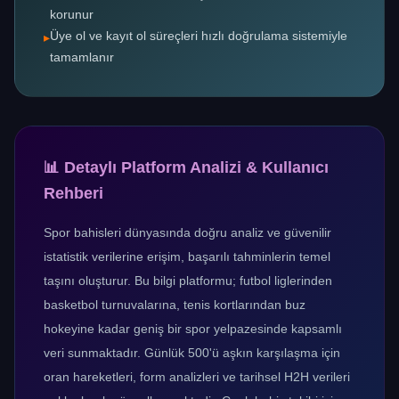
korunur
Üye ol ve kayıt ol süreçleri hızlı doğrulama sistemiyle
tamamlanır
📊 Detaylı Platform Analizi & Kullanıcı
Rehberi
Spor bahisleri dünyasında doğru analiz ve güvenilir
istatistik verilerine erişim, başarılı tahminlerin temel
taşını oluşturur. Bu bilgi platformu; futbol liglerinden
basketbol turnuvalarına, tenis kortlarından buz
hokeyine kadar geniş bir spor yelpazesinde kapsamlı
veri sunmaktadır. Günlük 500'ü aşkın karşılaşma için
oran hareketleri, form analizleri ve tarihsel H2H verileri