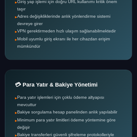
Giriş yap işlemi için doğru URL kullanımı kritik önem
taşır
Adres değişikliklerinde anlık yönlendirme sistemi
devreye girer
VPN gerektirmeden hızlı ulaşım sağlanabilmektedir
Mobil uyumlu giriş ekranı ile her cihazdan erişim
mümkündür
💳 Para Yatır & Bakiye Yönetimi
Para yatır işlemleri için çoklu ödeme altyapısı
mevcuttur
Bakiye sorgulama hesap panelinden anlık yapılabilir
Minimum para yatır limitleri ödeme yöntemine göre
değişir
Bakiye transferleri güvenli şifreleme protokolleriyle