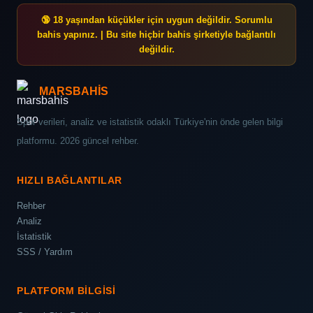
🔞 18 yaşından küçükler için uygun değildir. Sorumlu
bahis yapınız. | Bu site hiçbir bahis şirketiyle bağlantılı
değildir.
MARSBAHİS
Spor verileri, analiz ve istatistik odaklı Türkiye'nin önde gelen bilgi
platformu. 2026 güncel rehber.
HIZLI BAĞLANTILAR
Rehber
Analiz
İstatistik
SSS / Yardım
PLATFORM BILGISI