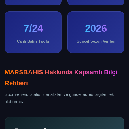
7/24
2026
Canlı Bahis Takibi
Güncel Sezon Verileri
MARSBAHİS Hakkında Kapsamlı Bilgi
Rehberi
Spor verileri, istatistik analizleri ve güncel adres bilgileri tek
platformda.