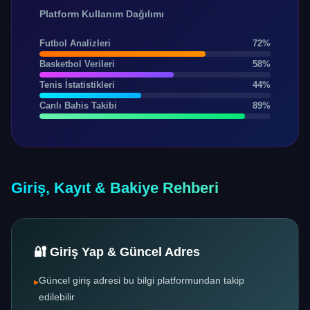
Platform Kullanım Dağılımı
Futbol Analizleri
72%
Basketbol Verileri
58%
Tenis İstatistikleri
44%
Canlı Bahis Takibi
89%
Giriş, Kayıt & Bakiye Rehberi
🔐 Giriş Yap & Güncel Adres
Güncel giriş adresi bu bilgi platformundan takip
edilebilir