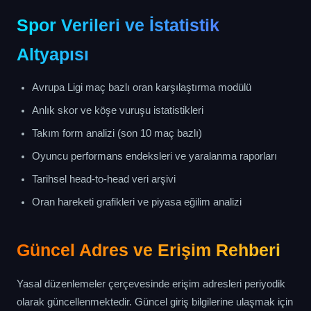
Spor Verileri ve İstatistik
Altyapısı
Avrupa Ligi maç bazlı oran karşılaştırma modülü
Anlık skor ve köşe vuruşu istatistikleri
Takım form analizi (son 10 maç bazlı)
Oyuncu performans endeksleri ve yaralanma raporları
Tarihsel head-to-head veri arşivi
Oran hareketi grafikleri ve piyasa eğilim analizi
Güncel Adres ve Erişim Rehberi
Yasal düzenlemeler çerçevesinde erişim adresleri periyodik
olarak güncellenmektedir. Güncel giriş bilgilerine ulaşmak için