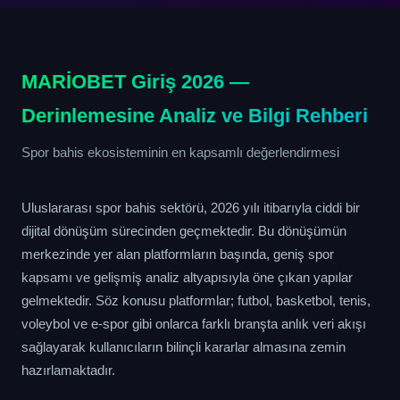
MARİOBET Giriş 2026 —
Derinlemesine Analiz ve Bilgi Rehberi
Spor bahis ekosisteminin en kapsamlı değerlendirmesi
Uluslararası spor bahis sektörü, 2026 yılı itibarıyla ciddi bir
dijital dönüşüm sürecinden geçmektedir. Bu dönüşümün
merkezinde yer alan platformların başında, geniş spor
kapsamı ve gelişmiş analiz altyapısıyla öne çıkan yapılar
gelmektedir. Söz konusu platformlar; futbol, basketbol, tenis,
voleybol ve e-spor gibi onlarca farklı branşta anlık veri akışı
sağlayarak kullanıcıların bilinçli kararlar almasına zemin
hazırlamaktadır.