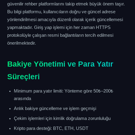
güvenilir rehber platformlarını takip etmek büyük önem taşır.
Bu bilgi platformu, kullanıcıların doğru ve güncel adrese
yönlendirilmesi amacıyla düzenli olarak içerik güncellemesi
yapmaktadır. Giriş yap işlemi için her zaman HTTPS
protokolüyle çalışan resmi bağlantıların tercih edilmesi
önerilmektedir.
Bakiye Yönetimi ve Para Yatır
Süreçleri
Minimum para yatır limiti: Yönteme göre 50₺–200₺
arasında
Anlık bakiye güncelleme ve işlem geçmişi
Çekim işlemleri için kimlik doğrulama zorunluluğu
Kripto para desteği: BTC, ETH, USDT