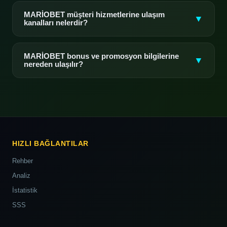
iOS 13 ve üzeri iPhone/iPad modelleri ile Android 8.0 ve
üzeri cihazlarla tam uyumlu çalışmaktadır. APK dosyası
MARİOBET müşteri hizmetlerine ulaşım
▼
kanalları nelerdir?
resmi kanaldan indirilebilmektedir.
7/24 canlı sohbet, e-posta desteği ve Telegram kanalı
üzerinden müşteri hizmetlerine ulaşım
MARİOBET bonus ve promosyon bilgilerine
▼
nereden ulaşılır?
sağlanabilmektedir. Ortalama yanıt süresi canlı
sohbette 2 dakikanın altındadır.
Promosyonlar sekmesinde hoşgeldin bonusu, kayıp
bonusu, yatırım bonusu ve freespin kampanyaları
detaylı çevrim koşullarıyla birlikte listelenmektedir.
Kampanyalar haftalık güncellenmektedir.
HIZLI BAĞLANTILAR
Rehber
Analiz
İstatistik
SSS