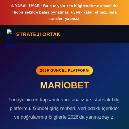
⚠️ YASAL UYARI: Bu site yalnızca bilgilendirme amaçlıdır.
Hiçbir şekilde bahis oynatmaz, üyelik kabul etmez, para
transferi yapmaz.
STRATEJİ ORTAK
2026 GÜNCEL PLATFORM
MARİOBET
Türkiye'nin en kapsamlı spor analiz ve istatistik bilgi
platformu. Güncel giriş rehberi, veri odaklı içerikler
ve doğrulanmış bilgilerle 2026'da yanınızdayız.