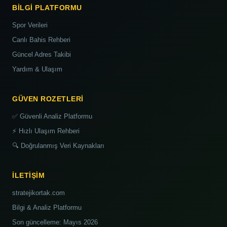
BILGI PLATFORMU
Spor Verileri
Canlı Bahis Rehberi
Güncel Adres Takibi
Yardım & Ulaşım
GÜVEN ROZETLERI
✅ Güvenli Analiz Platformu
⚡ Hızlı Ulaşım Rehberi
🔍 Doğrulanmış Veri Kaynakları
İLETIŞIM
stratejikortak.com
Bilgi & Analiz Platformu
Son güncelleme: Mayıs 2026