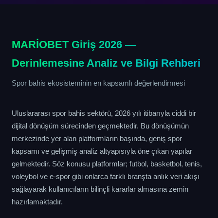
MARİOBET Giriş 2026 —
Derinlemesine Analiz ve Bilgi Rehberi
Spor bahis ekosisteminin en kapsamlı değerlendirmesi
Uluslararası spor bahis sektörü, 2026 yılı itibarıyla ciddi bir
dijital dönüşüm sürecinden geçmektedir. Bu dönüşümün
merkezinde yer alan platformların başında, geniş spor
kapsamı ve gelişmiş analiz altyapısıyla öne çıkan yapılar
gelmektedir. Söz konusu platformlar; futbol, basketbol, tenis,
voleybol ve e-spor gibi onlarca farklı branşta anlık veri akışı
sağlayarak kullanıcıların bilinçli kararlar almasına zemin
hazırlamaktadır.