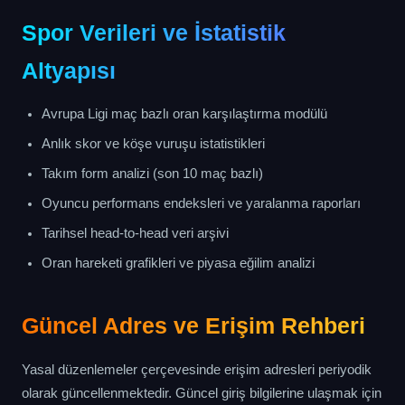
Spor Verileri ve İstatistik
Altyapısı
Avrupa Ligi maç bazlı oran karşılaştırma modülü
Anlık skor ve köşe vuruşu istatistikleri
Takım form analizi (son 10 maç bazlı)
Oyuncu performans endeksleri ve yaralanma raporları
Tarihsel head-to-head veri arşivi
Oran hareketi grafikleri ve piyasa eğilim analizi
Güncel Adres ve Erişim Rehberi
Yasal düzenlemeler çerçevesinde erişim adresleri periyodik
olarak güncellenmektedir. Güncel giriş bilgilerine ulaşmak için