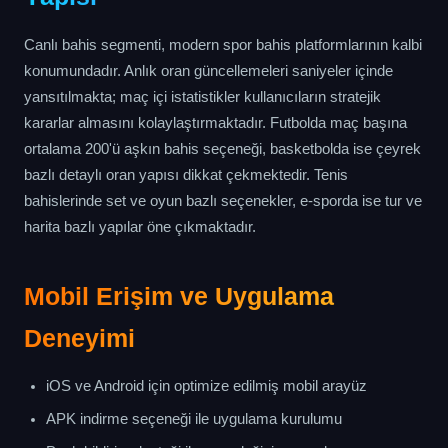
Canlı bahis segmenti, modern spor bahis platformlarının kalbi
konumundadır. Anlık oran güncellemeleri saniyeler içinde
yansıtılmakta; maç içi istatistikler kullanıcıların stratejik
kararlar almasını kolaylaştırmaktadır. Futbolda maç başına
ortalama 200'ü aşkın bahis seçeneği, basketbolda ise çeyrek
bazlı detaylı oran yapısı dikkat çekmektedir. Tenis
bahislerinde set ve oyun bazlı seçenekler, e-sporda ise tur ve
harita bazlı yapılar öne çıkmaktadır.
Mobil Erişim ve Uygulama
Deneyimi
iOS ve Android için optimize edilmiş mobil arayüz
APK indirme seçeneği ile uygulama kurulumu