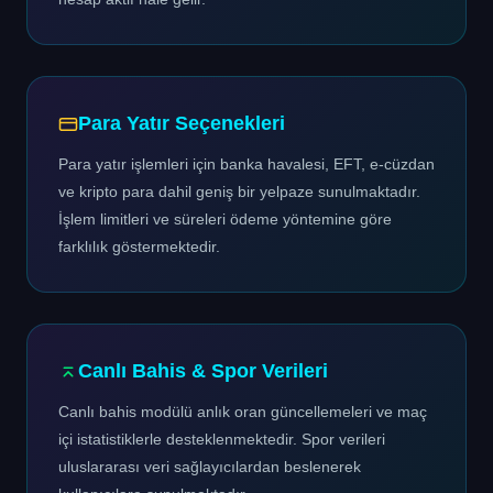
Para Yatır Seçenekleri
Para yatır işlemleri için banka havalesi, EFT, e-cüzdan
ve kripto para dahil geniş bir yelpaze sunulmaktadır.
İşlem limitleri ve süreleri ödeme yöntemine göre
farklılık göstermektedir.
Canlı Bahis & Spor Verileri
Canlı bahis modülü anlık oran güncellemeleri ve maç
içi istatistiklerle desteklenmektedir. Spor verileri
uluslararası veri sağlayıcılardan beslenerek