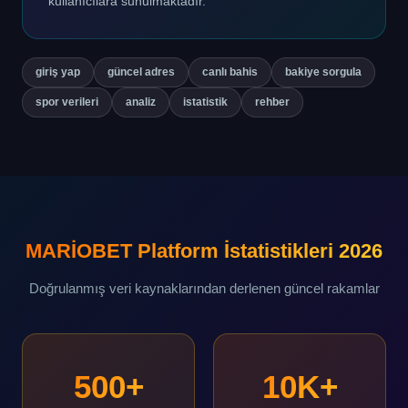
kullanıcılara sunulmaktadır.
giriş yap
güncel adres
canlı bahis
bakiye sorgula
spor verileri
analiz
istatistik
rehber
MARİOBET Platform İstatistikleri 2026
Doğrulanmış veri kaynaklarından derlenen güncel rakamlar
500+
10K+