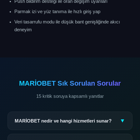
Push bildirim desteği ile oran değişim uyarıları
Parmak izi ve yüz tanıma ile hızlı giriş yap
Veri tasarrufu modu ile düşük bant genişliğinde akıcı
deneyim
MARİOBET Sık Sorulan Sorular
15 kritik soruya kapsamlı yanıtlar
▼
MARİOBET nedir ve hangi hizmetleri sunar?
Uluslararası lisanslı, spor bahsi ve casino hizmetleri