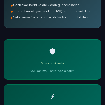
Canlı skor takibi ve anlık oran güncellemeleri
Tarihsel karşılaşma verileri (H2H) ve trend analizleri
Sakatlanma/ceza raporları ile kadro durum bilgileri
🛡️
Güvenli Analiz
SSL korumalı, şifreli veri aktarımı
⚡