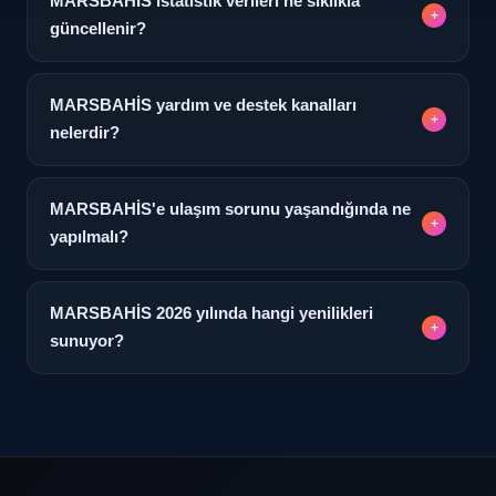
MARSBAHİS istatistik verileri ne sıklıkla
+
açıklanmaktadır.
güncellenir?
İstatistik verileri anlık güncellenmektedir. Doğrulanmış
veri kaynakları kullanılarak yüksek doğruluk oranı
MARSBAHİS yardım ve destek kanalları
+
sağlanmaktadır.
nelerdir?
Yardım bölümünden canlı destek, e-posta ve SSS
kanallarına ulaşım sağlanabilmektedir. 7/24 destek
MARSBAHİS'e ulaşım sorunu yaşandığında ne
+
hizmeti mevcuttur.
yapılmalı?
Ulaşım sorunu yaşandığında öncelikle güncel adres
bölümü kontrol edilmeli, ardından yardım kanallarına
MARSBAHİS 2026 yılında hangi yenilikleri
+
başvurulmalıdır.
sunuyor?
2026 yılında geliştirilmiş analiz araçları, genişletilmiş
spor verileri ve yenilenen canlı bahis arayüzü kullanıcı
deneyimini üst seviyeye taşımaktadır.