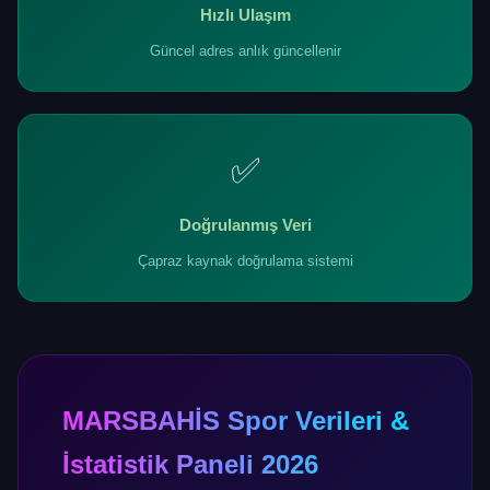
Hızlı Ulaşım
Güncel adres anlık güncellenir
✅
Doğrulanmış Veri
Çapraz kaynak doğrulama sistemi
MARSBAHİS Spor Verileri &
İstatistik Paneli 2026