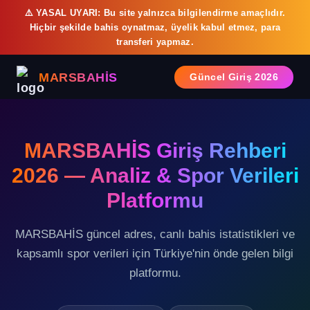
⚠️ YASAL UYARI: Bu site yalnızca bilgilendirme amaçlıdır.
Hiçbir şekilde bahis oynatmaz, üyelik kabul etmez, para
transferi yapmaz.
MARSBAHİS
Güncel Giriş 2026
MARSBAHİS Giriş Rehberi
2026 — Analiz & Spor Verileri
Platformu
MARSBAHİS güncel adres, canlı bahis istatistikleri ve
kapsamlı spor verileri için Türkiye'nin önde gelen bilgi
platformu.