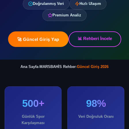
Doğrulanmış Veri
Hızlı Ulaşım
Premium Analiz
📊 Rehberi İncele
🚀 Güncel Giriş Yap
Ana Sayfa
›
MARSBAHİS Rehber
›
Güncel Giriş 2026
500+
98%
Günlük Spor
Veri Doğruluk Oranı
Karşılaşması