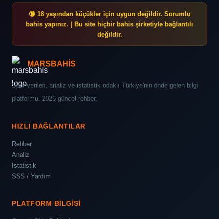
🔞 18 yaşından küçükler için uygun değildir. Sorumlu
bahis yapınız. | Bu site hiçbir bahis şirketiyle bağlantılı
değildir.
MARSBAHİS
Spor verileri, analiz ve istatistik odaklı Türkiye'nin önde gelen bilgi
platformu. 2026 güncel rehber.
HIZLI BAĞLANTILAR
Rehber
Analiz
İstatistik
SSS / Yardım
PLATFORM BILGISI