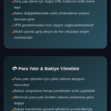
Giriş yap işlemi için doğru URL kullanımı kritik önem
taşır
Adres değişikliklerinde anlık yönlendirme sistemi
devreye girer
VPN gerektirmeden hızlı ulaşım sağlanabilmektedir
Mobil uyumlu giriş ekranı ile her cihazdan erişim
mümkündür
💳 Para Yatır & Bakiye Yönetimi
Para yatır işlemleri için çoklu ödeme altyapısı
mevcuttur
Bakiye sorgulama hesap panelinden anlık yapılabilir
Minimum para yatır limitleri ödeme yöntemine göre
değişir
Bakiye transferleri güvenli şifreleme protokolleriyle