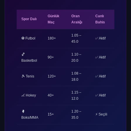
Günlük
Oran
Canlı
Spor Dalı
Maç
Aralığı
Bahis
1.05 –
⚽ Futbol
180+
✅ Aktif
45.0
🏀
1.10 –
90+
✅ Aktif
Basketbol
20.0
1.08 –
🎾 Tenis
120+
✅ Aktif
18.0
1.15 –
🏒 Hokey
40+
✅ Aktif
12.0
🥊
1.20 –
15+
⚡ Seçili
Boks/MMA
35.0