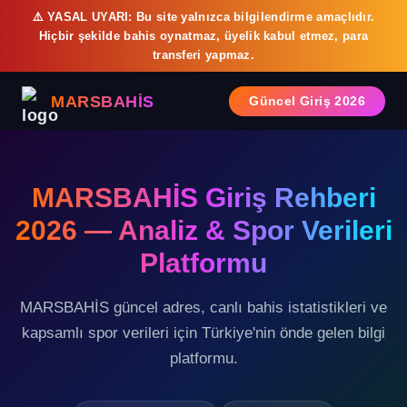
⚠️ YASAL UYARI: Bu site yalnızca bilgilendirme amaçlıdır.
Hiçbir şekilde bahis oynatmaz, üyelik kabul etmez, para
transferi yapmaz.
MARSBAHİS
Güncel Giriş 2026
MARSBAHİS Giriş Rehberi
2026 — Analiz & Spor Verileri
Platformu
MARSBAHİS güncel adres, canlı bahis istatistikleri ve
kapsamlı spor verileri için Türkiye'nin önde gelen bilgi
platformu.