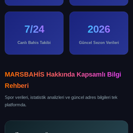
7/24
2026
Canlı Bahis Takibi
Güncel Sezon Verileri
MARSBAHİS Hakkında Kapsamlı Bilgi
Rehberi
Spor verileri, istatistik analizleri ve güncel adres bilgileri tek
platformda.