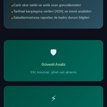
Canlı skor takibi ve anlık oran güncellemeleri
Tarihsel karşılaşma verileri (H2H) ve trend analizleri
Sakatlanma/ceza raporları ile kadro durum bilgileri
🛡️
Güvenli Analiz
SSL korumalı, şifreli veri aktarımı
⚡