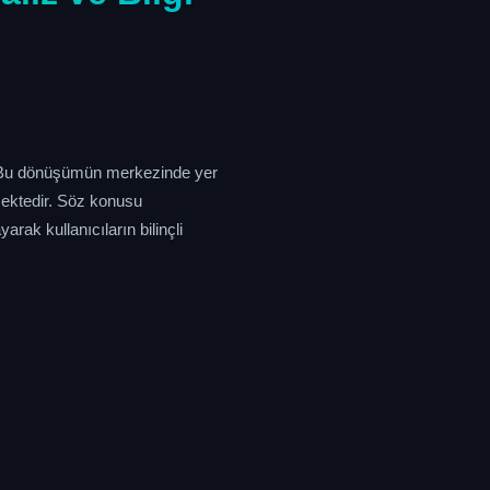
ir. Bu dönüşümün merkezinde yer
mektedir. Söz konusu
arak kullanıcıların bilinçli