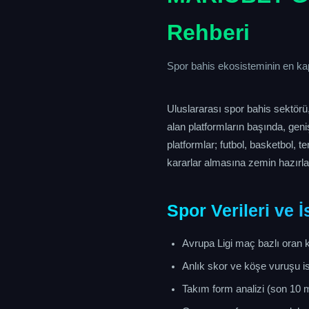
Rehberi
Spor bahis ekosisteminin en ka
Uluslararası spor bahis sektörü
alan platformların başında, gen
platformlar; futbol, basketbol, te
kararlar almasına zemin hazırl
Spor Verileri ve İ
Avrupa Ligi maç bazlı oran 
Anlık skor ve köşe vuruşu ist
Takım form analizi (son 10 