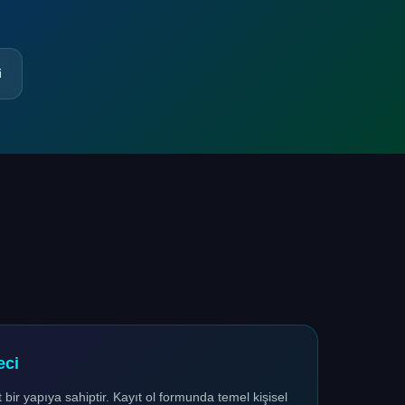
i
eci
 bir yapıya sahiptir. Kayıt ol formunda temel kişisel