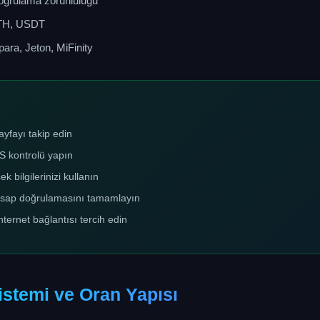
doğrulama zorunluluğu
ETH, USDT
ara, Jeton, MiFinity
yfayı takip edin
S kontrolü yapın
 bilgilerinizi kullanın
hesap doğrulamasını tamamlayın
internet bağlantısı tercih edin
istemi ve Oran Yapısı