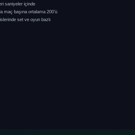
i saniyeler içinde
bolda maç başına ortalama 200'ü
slerinde set ve oyun bazlı