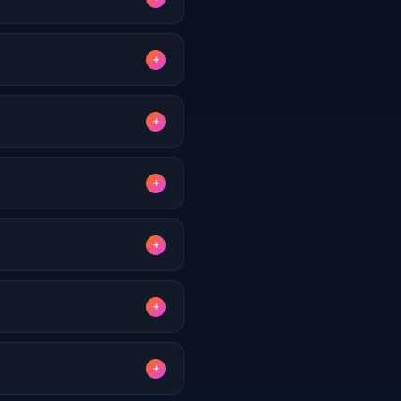
ebilir.
+
tadır.
+
ölümde görüntülenir.
+
 Oran güncellemeleri saniyeler
+
üzere tüm dallar
+
vuzları mevcuttur.
+