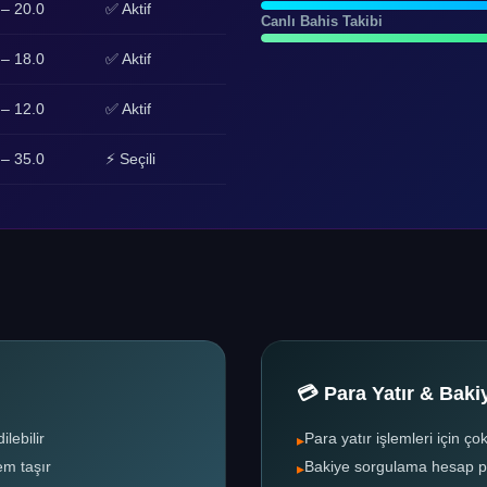
 – 20.0
✅ Aktif
Canlı Bahis Takibi
 – 18.0
✅ Aktif
 – 12.0
✅ Aktif
 – 35.0
⚡ Seçili
💳 Para Yatır & Baki
lebilir
Para yatır işlemleri için ç
em taşır
Bakiye sorgulama hesap pan