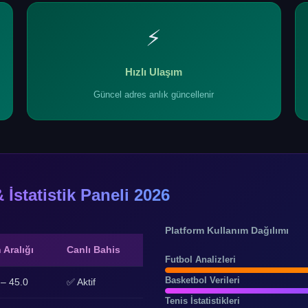
⚡
Hızlı Ulaşım
Güncel adres anlık güncellenir
İstatistik Paneli 2026
Platform Kullanım Dağılımı
 Aralığı
Canlı Bahis
Futbol Analizleri
Basketbol Verileri
 – 45.0
✅ Aktif
Tenis İstatistikleri