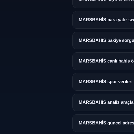
Kayıt ol işlemi ortalama 2-3 
MARSBAHİS para yatır seç
Para yatır işlemleri için ban
MARSBAHİS bakiye sorgula
Hesap panelinden bakiye bilgi
MARSBAHİS canlı bahis öze
Canlı bahis bölümünde 40'tan 
içinde yansıtılır.
MARSBAHİS spor verileri n
Spor verileri ve istatistik bö
kapsanmaktadır.
MARSBAHİS analiz araçları
Analiz araçları sezgisel aray
MARSBAHİS güncel adres de