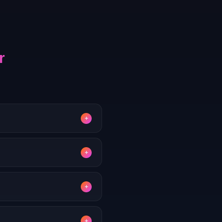
r
+
de yönlendirme sistemi
+
kesintisiz bağlantı için
+
hesabınız aktif hale gelir.
+