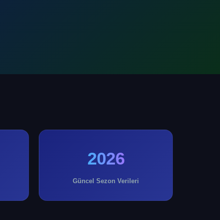
2026
Güncel Sezon Verileri