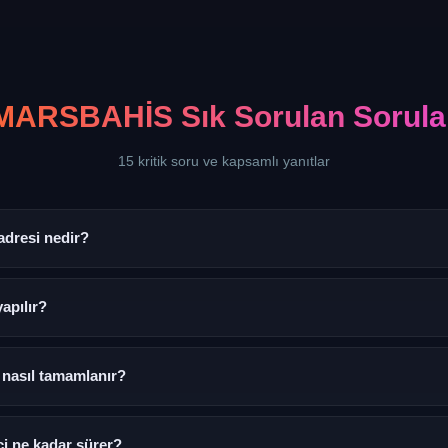
MARSBAHİS Sık Sorulan Sorula
15 kritik soru ve kapsamlı yanıtlar
dresi nedir?
i platformu üzerinden anlık olarak ulaşabilirsiniz. Adres değişikliklerin
apılır?
yap butonunu kullanarak hesabınıza erişebilirsiniz. Doğru URL kullanımı 
nasıl tamamlanır?
ıt sürecini başlatabilirsiniz. Doğrulama adımları tamamlandıktan sonra 
i ne kadar sürer?