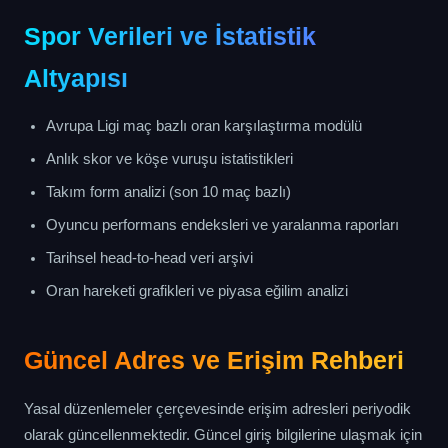
Spor Verileri ve İstatistik
Altyapısı
Avrupa Ligi maç bazlı oran karşılaştırma modülü
Anlık skor ve köşe vuruşu istatistikleri
Takım form analizi (son 10 maç bazlı)
Oyuncu performans endeksleri ve yaralanma raporları
Tarihsel head-to-head veri arşivi
Oran hareketi grafikleri ve piyasa eğilim analizi
Güncel Adres ve Erişim Rehberi
Yasal düzenlemeler çerçevesinde erişim adresleri periyodik
olarak güncellenmektedir. Güncel giriş bilgilerine ulaşmak için