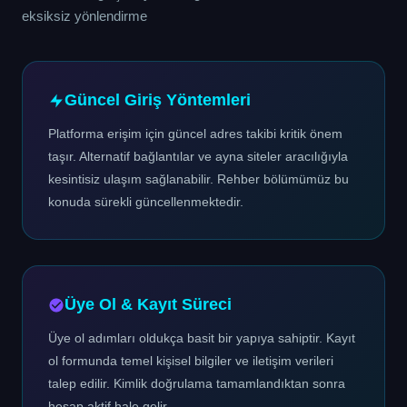
eksiksiz yönlendirme
Güncel Giriş Yöntemleri
Platforma erişim için güncel adres takibi kritik önem
taşır. Alternatif bağlantılar ve ayna siteler aracılığıyla
kesintisiz ulaşım sağlanabilir. Rehber bölümümüz bu
konuda sürekli güncellenmektedir.
Üye Ol & Kayıt Süreci
Üye ol adımları oldukça basit bir yapıya sahiptir. Kayıt
ol formunda temel kişisel bilgiler ve iletişim verileri
talep edilir. Kimlik doğrulama tamamlandıktan sonra
hesap aktif hale gelir.