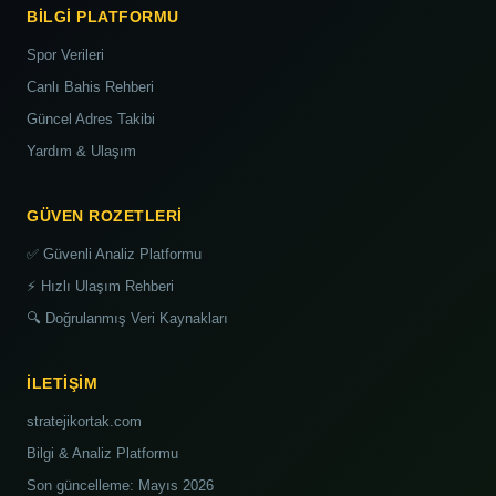
BILGI PLATFORMU
Spor Verileri
Canlı Bahis Rehberi
Güncel Adres Takibi
Yardım & Ulaşım
GÜVEN ROZETLERI
✅ Güvenli Analiz Platformu
⚡ Hızlı Ulaşım Rehberi
🔍 Doğrulanmış Veri Kaynakları
İLETIŞIM
stratejikortak.com
Bilgi & Analiz Platformu
Son güncelleme: Mayıs 2026