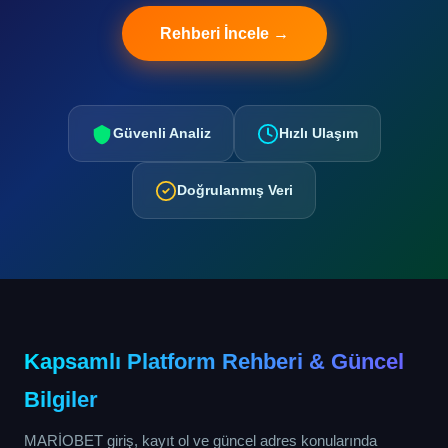
Rehberi İncele →
Güvenli Analiz
Hızlı Ulaşım
Doğrulanmış Veri
Kapsamlı Platform Rehberi & Güncel
Bilgiler
MARİOBET giriş, kayıt ol ve güncel adres konularında