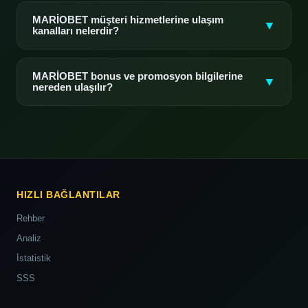
iOS 13 ve üzeri iPhone/iPad modelleri ile Android 8.0 ve
üzeri cihazlarla tam uyumlu çalışmaktadır. APK dosyası
MARİOBET müşteri hizmetlerine ulaşım
▼
kanalları nelerdir?
resmi kanaldan indirilebilmektedir.
7/24 canlı sohbet, e-posta desteği ve Telegram kanalı
üzerinden müşteri hizmetlerine ulaşım
MARİOBET bonus ve promosyon bilgilerine
▼
nereden ulaşılır?
sağlanabilmektedir. Ortalama yanıt süresi canlı
sohbette 2 dakikanın altındadır.
Promosyonlar sekmesinde hoşgeldin bonusu, kayıp
bonusu, yatırım bonusu ve freespin kampanyaları
detaylı çevrim koşullarıyla birlikte listelenmektedir.
Kampanyalar haftalık güncellenmektedir.
HIZLI BAĞLANTILAR
Rehber
Analiz
İstatistik
SSS