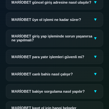
sunan köklü bir dijital platform olup futbol, basketbol,
▼
MARİOBET güncel giriş adresine nasıl ulaşılır?
tenis ve e-spor başta olmak üzere 30'dan fazla branşı
Güncel adrese güvenilir rehber platformları, sosyal
kapsamaktadır.
medya kanalları veya müşteri hizmetleri aracılığıyla
▼
MARİOBET üye ol işlemi ne kadar sürer?
ulaşılabilir. Bu bilgi platformu güncel giriş bilgilerini
Kayıt ol formu doldurulduktan sonra e-posta
düzenli olarak paylaşmaktadır.
doğrulaması ile birlikte hesap 2–5 dakika içinde aktif
MARİOBET giriş yap işleminde sorun yaşanırsa
▼
ne yapılmalı?
hale gelmektedir. Kimlik doğrulama süreci 24 saate
kadar uzayabilir.
Tarayıcı önbelleği temizlenmeli, farklı bir tarayıcı
denenmeli ve güncel adres kontrol edilmelidir. Sorun
▼
MARİOBET para yatır işlemleri güvenli mi?
devam ederse 7/24 canlı destek hattına başvurulabilir.
256-bit SSL şifreleme ve PCI DSS uyumlu ödeme
altyapısı sayesinde tüm finansal işlemler güvenli
▼
MARİOBET canlı bahis nasıl çalışır?
ortamda gerçekleştirilmektedir. Banka havalesi, e-
Devam eden maçlara anlık olarak bahis yapılabilmekte;
cüzdan ve kripto para seçenekleri mevcuttur.
oranlar her birkaç saniyede bir güncellenmektedir. Canlı
▼
MARİOBET bakiye sorgulama nasıl yapılır?
istatistikler ve görsel skor takibi aynı ekranda
Hesap panelinin sağ üst köşesinde anlık bakiye
sunulmaktadır.
görüntülenmektedir. Detaylı işlem geçmişine ise hesap
MARİOBET kayıt ol için hangi belgeler