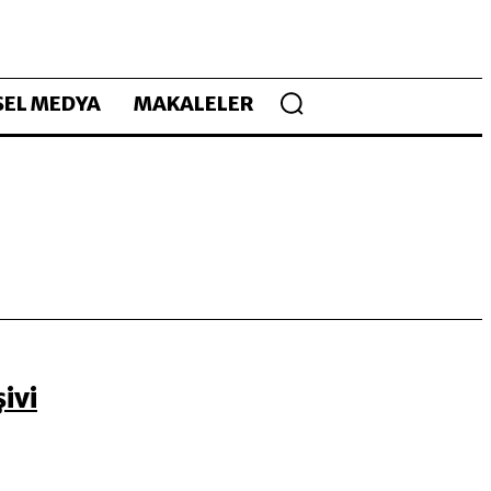
EL MEDYA
MAKALELER
ivi