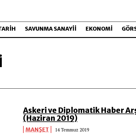
TARİH
SAVUNMA SANAYİİ
EKONOMİ
GÖRS
I
Askeri ve Diplomatik Haber Arş
(Haziran 2019)
MANŞET
14 Temmuz 2019