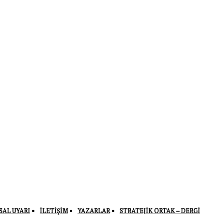
SAL UYARI
İLETIŞIM
YAZARLAR
STRATEJIK ORTAK – DERGI