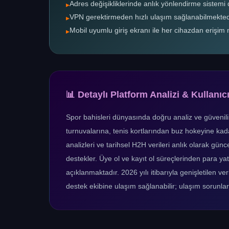
Adres değişikliklerinde anlık yönlendirme sistemi 
VPN gerektirmeden hızlı ulaşım sağlanabilmekted
Mobil uyumlu giriş ekranı ile her cihazdan eriş
📊 Detaylı Platform Analizi & Kullanıc
Spor bahisleri dünyasında doğru analiz ve güvenilir i
turnuvalarına, tenis kortlarından buz hokeyine kad
analizleri ve tarihsel H2H verileri anlık olarak günce
destekler. Üye ol ve kayıt ol süreçlerinden para y
açıklanmaktadır. 2026 yılı itibarıyla genişletilen 
destek ekibine ulaşım sağlanabilir; ulaşım sorunlar