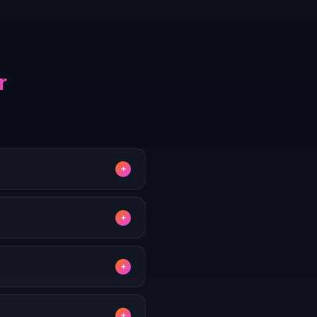
r
+
de yönlendirme sistemi
+
kesintisiz bağlantı için
+
hesabınız aktif hale gelir.
+