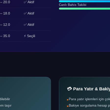
 – 20.0
✅ Aktif
Canlı Bahis Takibi
 – 18.0
✅ Aktif
 – 12.0
✅ Aktif
 – 35.0
⚡ Seçili
💳 Para Yatır & Baki
lebilir
Para yatır işlemleri için ç
em taşır
Bakiye sorgulama hesap pan