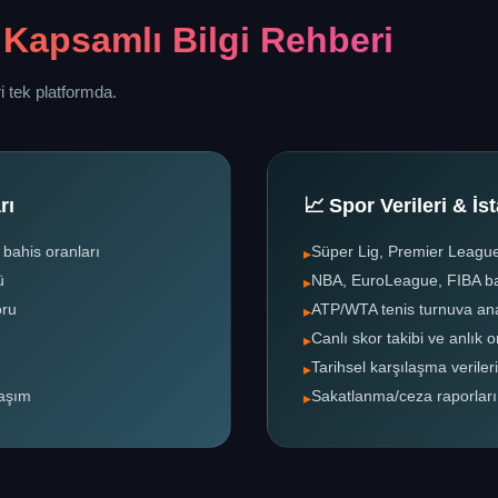
apsamlı Bilgi Rehberi
ri tek platformda.
rı
📈 Spor Verileri & İs
 bahis oranları
Süper Lig, Premier League,
ü
NBA, EuroLeague, FIBA bask
oru
ATP/WTA tenis turnuva anal
Canlı skor takibi ve anlık 
Tarihsel karşılaşma veriler
laşım
Sakatlanma/ceza raporları 