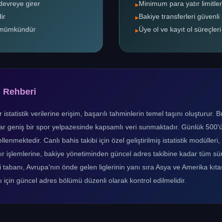
devreye girer
Minimum para yatır limitle
ir
Bakiye transferleri güvenli
im mümkündür
Üye ol ve kayıt ol süreçler
ı Rehberi
statistik verilerine erişim, başarılı tahminlerin temel taşını oluşturur. B
ar geniş bir spor yelpazesinde kapsamlı veri sunmaktadır. Günlük 500'ü
llenmektedir. Canlı bahis takibi için özel geliştirilmiş istatistik modülleri
atır işlemlerine, bakiye yönetiminden güncel adres takibine kadar tüm s
veri tabanı, Avrupa'nın önde gelen liglerinin yanı sıra Asya ve Amerika k
ı için güncel adres bölümü düzenli olarak kontrol edilmelidir.