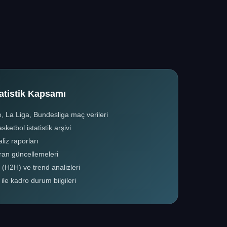
tatistik Kapsamı
 La Liga, Bundesliga maç verileri
etbol istatistik arşivi
iz raporları
oran güncellemeleri
i (H2H) ve trend analizleri
ile kadro durum bilgileri