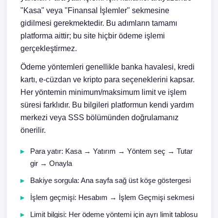
"Kasa" veya "Finansal İşlemler" sekmesine
gidilmesi gerekmektedir. Bu adımların tamamı
platforma aittir; bu site hiçbir ödeme işlemi
gerçekleştirmez.
Ödeme yöntemleri genellikle banka havalesi, kredi
kartı, e-cüzdan ve kripto para seçeneklerini kapsar.
Her yöntemin minimum/maksimum limit ve işlem
süresi farklıdır. Bu bilgileri platformun kendi yardım
merkezi veya SSS bölümünden doğrulamanız
önerilir.
Para yatır: Kasa → Yatırım → Yöntem seç → Tutar
gir → Onayla
Bakiye sorgula: Ana sayfa sağ üst köşe göstergesi
İşlem geçmişi: Hesabım → İşlem Geçmişi sekmesi
Limit bilgisi: Her ödeme yöntemi için ayrı limit tablosu