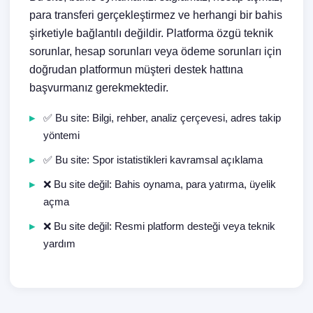
para transferi gerçekleştirmez ve herhangi bir bahis
şirketiyle bağlantılı değildir. Platforma özgü teknik
sorunlar, hesap sorunları veya ödeme sorunları için
doğrudan platformun müşteri destek hattına
başvurmanız gerekmektedir.
✅ Bu site: Bilgi, rehber, analiz çerçevesi, adres takip
yöntemi
✅ Bu site: Spor istatistikleri kavramsal açıklama
❌ Bu site değil: Bahis oynama, para yatırma, üyelik
açma
❌ Bu site değil: Resmi platform desteği veya teknik
yardım