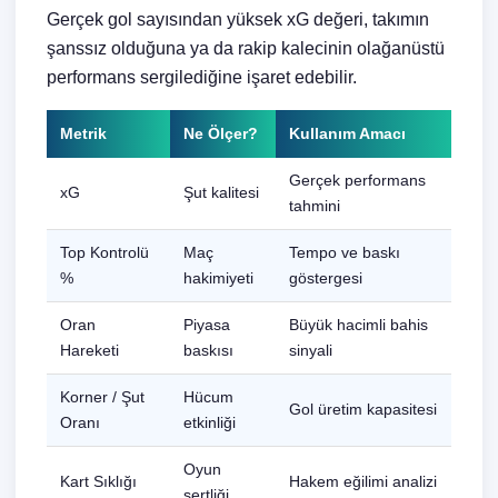
Gerçek gol sayısından yüksek xG değeri, takımın
şanssız olduğuna ya da rakip kalecinin olağanüstü
performans sergilediğine işaret edebilir.
Metrik
Ne Ölçer?
Kullanım Amacı
Gerçek performans
xG
Şut kalitesi
tahmini
Top Kontrolü
Maç
Tempo ve baskı
%
hakimiyeti
göstergesi
Oran
Piyasa
Büyük hacimli bahis
Hareketi
baskısı
sinyali
Korner / Şut
Hücum
Gol üretim kapasitesi
Oranı
etkinliği
Oyun
Kart Sıklığı
Hakem eğilimi analizi
sertliği