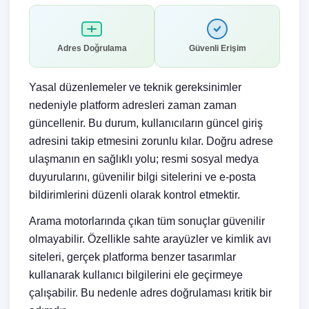
Adres Doğrulama
Güvenli Erişim
Yasal düzenlemeler ve teknik gereksinimler
nedeniyle platform adresleri zaman zaman
güncellenir. Bu durum, kullanıcıların güncel giriş
adresini takip etmesini zorunlu kılar. Doğru adrese
ulaşmanın en sağlıklı yolu; resmi sosyal medya
duyurularını, güvenilir bilgi sitelerini ve e-posta
bildirimlerini düzenli olarak kontrol etmektir.
Arama motorlarında çıkan tüm sonuçlar güvenilir
olmayabilir. Özellikle sahte arayüzler ve kimlik avı
siteleri, gerçek platforma benzer tasarımlar
kullanarak kullanıcı bilgilerini ele geçirmeye
çalışabilir. Bu nedenle adres doğrulaması kritik bir