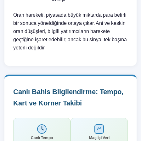
Oran hareketi, piyasada büyük miktarda para belirli
bir sonuca yöneldiğinde ortaya çıkar. Ani ve keskin
oran düşüşleri, bilgili yatırımcıların harekete
geçtiğine işaret edebilir; ancak bu sinyal tek başına
yeterli değildir.
Canlı Bahis Bilgilendirme: Tempo,
Kart ve Korner Takibi
Canlı Tempo
Maç İçi Veri