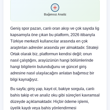
Bağımsız Analiz
Geniş spor pazarı, canlı oran akışı ve çok sayıda lig
kapsamıyla öne çıkan bu platform, 2026 itibarıyla
Türkiye merkezli kullanıcılar arasında en çok
araştırılan adresler arasında yer almaktadır. Strateji
Ortak olarak biz, platformun kendisi değil; onun
nasıl çalıştığını, arayüzünün hangi bölümlerinde
hangi bilgilerin bulunduğunu ve güncel giriş
adresine nasıl ulaşılacağını anlatan bağımsız bir
bilgi kaynağıyız.
Bu sayfa; giriş yap, kayıt ol, bakiye sorgula, canlı
bahis takip et ve analiz oku gibi süreçleri kavramsal
düzeyde açıklamaktadır. Hiçbir ödeme işlemi,
üyelik kaydı veya bahis yönlendirmesi