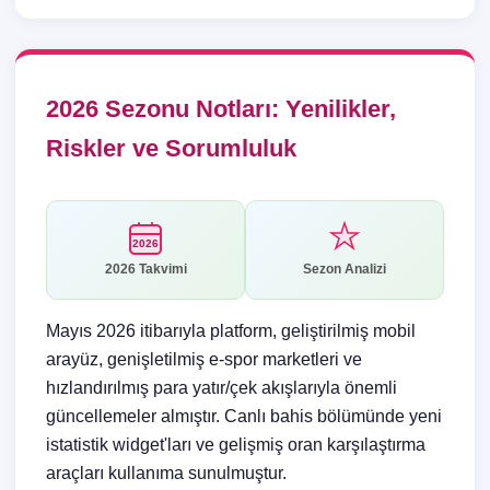
2026 Sezonu Notları: Yenilikler,
Riskler ve Sorumluluk
2026
2026 Takvimi
Sezon Analizi
Mayıs 2026
itibarıyla platform, geliştirilmiş mobil
arayüz, genişletilmiş e-spor marketleri ve
hızlandırılmış para yatır/çek akışlarıyla önemli
güncellemeler almıştır. Canlı bahis bölümünde yeni
istatistik widget'ları ve gelişmiş oran karşılaştırma
araçları kullanıma sunulmuştur.