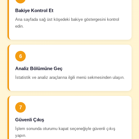
Bakiye Kontrol Et
Ana sayfada sağ üst köşedeki bakiye göstergesini kontrol
edin.
6
Analiz Bölümüne Geç
İstatistik ve analiz araçlarına ilgili menü sekmesinden ulaşın.
7
Güvenli Çıkış
İşlem sonunda oturumu kapat seçeneğiyle güvenli çıkış
yapın.