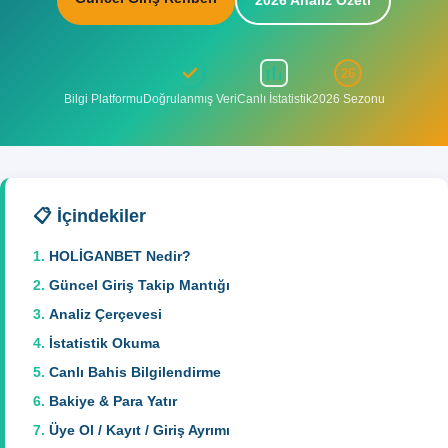
2026 Analiz Özeti
26
Bilgi Platformu
Doğrulanmış Veri
Canlı İstatistik
2026 Sezonu
📋 İçindekiler
HOLİGANBET Nedir?
Güncel Giriş Takip Mantığı
Analiz Çerçevesi
İstatistik Okuma
Canlı Bahis Bilgilendirme
Bakiye & Para Yatır
Üye Ol / Kayıt / Giriş Ayrımı