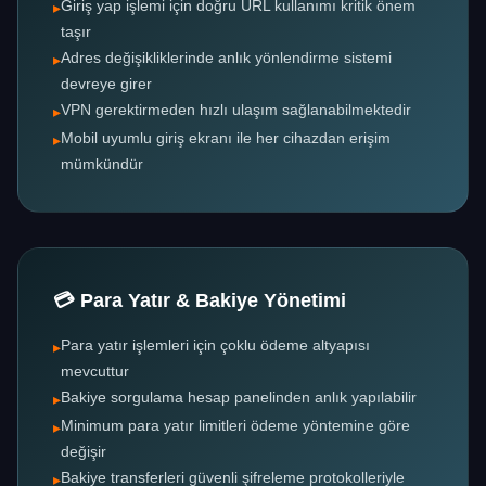
Giriş yap işlemi için doğru URL kullanımı kritik önem
taşır
Adres değişikliklerinde anlık yönlendirme sistemi
devreye girer
VPN gerektirmeden hızlı ulaşım sağlanabilmektedir
Mobil uyumlu giriş ekranı ile her cihazdan erişim
mümkündür
💳 Para Yatır & Bakiye Yönetimi
Para yatır işlemleri için çoklu ödeme altyapısı
mevcuttur
Bakiye sorgulama hesap panelinden anlık yapılabilir
Minimum para yatır limitleri ödeme yöntemine göre
değişir
Bakiye transferleri güvenli şifreleme protokolleriyle