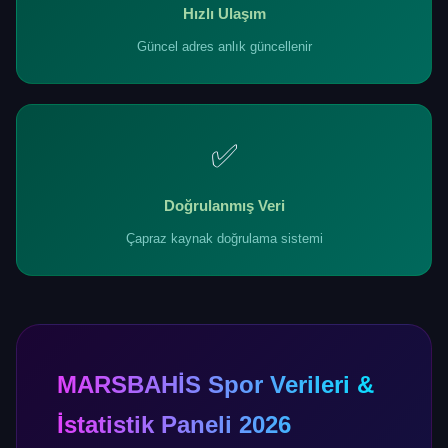
Hızlı Ulaşım
Güncel adres anlık güncellenir
✅
Doğrulanmış Veri
Çapraz kaynak doğrulama sistemi
MARSBAHİS Spor Verileri &
İstatistik Paneli 2026