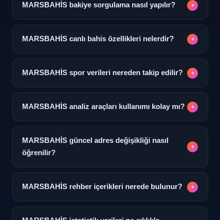
cüzdan dahil çoklu ödeme yöntemi sunulmaktadır.
MARSBAHİS bakiye sorgulama nasıl yapılır?
+
Hesap panelinden bakiye bilgilerinize anlık
ulaşabilirsiniz. Bakiye geçmişi ve işlem detayları da bu
MARSBAHİS canlı bahis özellikleri nelerdir?
+
bölümde görüntülenir.
Canlı bahis bölümünde 40'tan fazla spor dalında anlık
oranlar ve maç içi istatistikler sunulmaktadır. Oran
MARSBAHİS spor verileri nereden takip edilir?
+
güncellemeleri saniyeler içinde yansıtılır.
Spor verileri ve istatistik bölümünden anlık veriler
izlenebilir. Futbol, basketbol ve tenis başta olmak üzere
MARSBAHİS analiz araçları kullanımı kolay mı?
+
tüm dallar kapsanmaktadır.
Analiz araçları sezgisel arayüzüyle kolayca kullanılabilir.
Rehber bölümünde adım adım kullanım kılavuzları
MARSBAHİS güncel adres değişikliği nasıl
+
mevcuttur.
öğrenilir?
Bu bilgi platformunu düzenli takip ederek güncel adres
bilgisine her zaman ulaşabilirsiniz. Bildirim sistemi de
MARSBAHİS rehber içerikleri nerede bulunur?
+
mevcuttur.
Rehber bölümünde tüm kullanım kılavuzları, giriş yap
adımları ve platform özellikleri detaylı şekilde