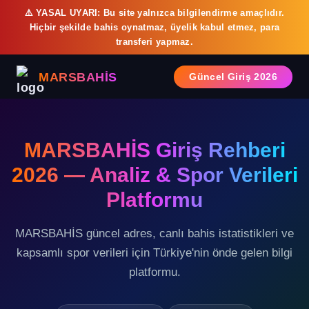
⚠️ YASAL UYARI: Bu site yalnızca bilgilendirme amaçlıdır.
Hiçbir şekilde bahis oynatmaz, üyelik kabul etmez, para
transferi yapmaz.
MARSBAHİS
Güncel Giriş 2026
MARSBAHİS Giriş Rehberi
2026 — Analiz & Spor Verileri
Platformu
MARSBAHİS güncel adres, canlı bahis istatistikleri ve
kapsamlı spor verileri için Türkiye'nin önde gelen bilgi
platformu.