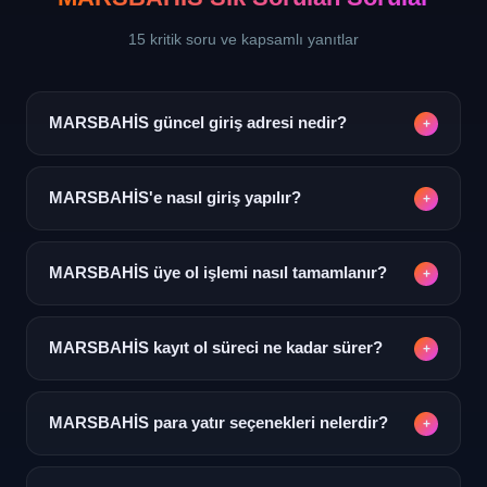
15 kritik soru ve kapsamlı yanıtlar
MARSBAHİS güncel giriş adresi nedir?
+
Güncel adres bilgisine bu bilgi platformu üzerinden anlık
olarak ulaşabilirsiniz. Adres değişikliklerinde yönlendirme
MARSBAHİS'e nasıl giriş yapılır?
+
sistemi otomatik devreye girer.
Güncel adres üzerinden giriş yap butonunu kullanarak
hesabınıza erişebilirsiniz. Doğru URL kullanımı kesintisiz
MARSBAHİS üye ol işlemi nasıl tamamlanır?
+
bağlantı için önemlidir.
Üye ol formunu doldurarak kayıt sürecini
başlatabilirsiniz. Doğrulama adımları tamamlandıktan
MARSBAHİS kayıt ol süreci ne kadar sürer?
+
sonra hesabınız aktif hale gelir.
Kayıt ol işlemi ortalama 2-3 dakika içinde
tamamlanmaktadır. Kimlik doğrulama adımı ek süre
MARSBAHİS para yatır seçenekleri nelerdir?
+
gerektirebilir.
Para yatır işlemleri için banka havalesi, kredi kartı ve e-