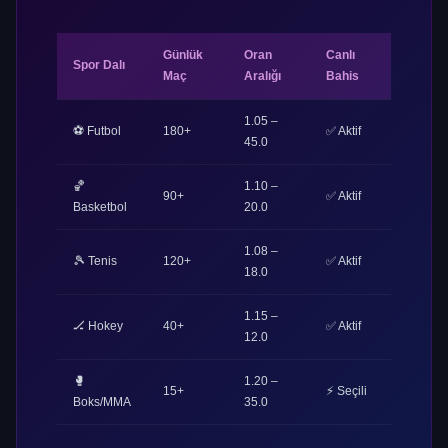
Günlük
Oran
Canlı
Spor Dalı
Maç
Aralığı
Bahis
1.05 –
⚽ Futbol
180+
✅ Aktif
45.0
🏀
1.10 –
90+
✅ Aktif
Basketbol
20.0
1.08 –
🎾 Tenis
120+
✅ Aktif
18.0
1.15 –
🏒 Hokey
40+
✅ Aktif
12.0
🥊
1.20 –
15+
⚡ Seçili
Boks/MMA
35.0