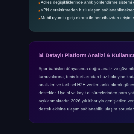
Adres değişikliklerinde anlık yönlendirme sistemi 
VPN gerektirmeden hızlı ulaşım sağlanabilmekted
Mobil uyumlu giriş ekranı ile her cihazdan eriş
📊 Detaylı Platform Analizi & Kullanıc
Spor bahisleri dünyasında doğru analiz ve güvenilir i
turnuvalarına, tenis kortlarından buz hokeyine kad
analizleri ve tarihsel H2H verileri anlık olarak günce
destekler. Üye ol ve kayıt ol süreçlerinden para y
açıklanmaktadır. 2026 yılı itibarıyla genişletilen 
destek ekibine ulaşım sağlanabilir; ulaşım sorunlar