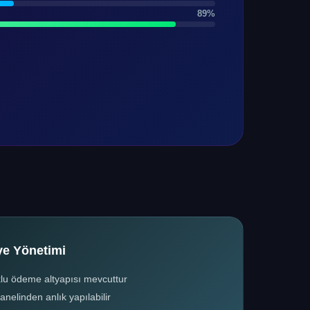
89%
ye Yönetimi
oklu ödeme altyapısı mevcuttur
elinden anlık yapılabilir