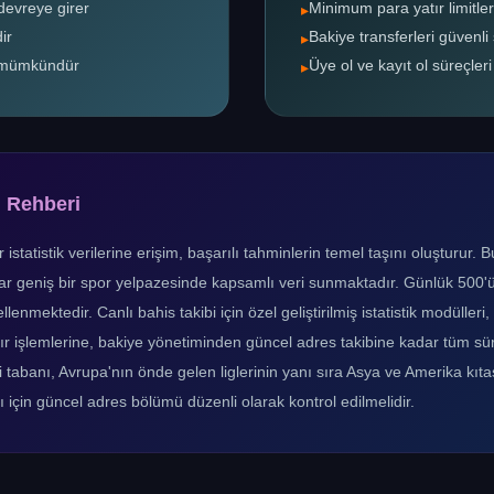
devreye girer
Minimum para yatır limitle
ir
Bakiye transferleri güvenli
im mümkündür
Üye ol ve kayıt ol süreçler
ı Rehberi
statistik verilerine erişim, başarılı tahminlerin temel taşını oluşturur. B
ar geniş bir spor yelpazesinde kapsamlı veri sunmaktadır. Günlük 500'ü
llenmektedir. Canlı bahis takibi için özel geliştirilmiş istatistik modülleri
atır işlemlerine, bakiye yönetiminden güncel adres takibine kadar tüm s
veri tabanı, Avrupa'nın önde gelen liglerinin yanı sıra Asya ve Amerika k
ı için güncel adres bölümü düzenli olarak kontrol edilmelidir.