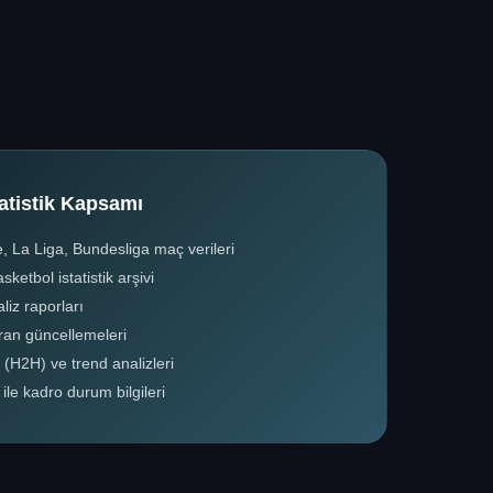
tatistik Kapsamı
 La Liga, Bundesliga maç verileri
etbol istatistik arşivi
iz raporları
oran güncellemeleri
i (H2H) ve trend analizleri
ile kadro durum bilgileri