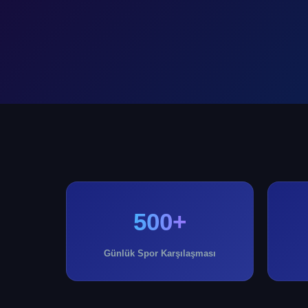
500+
Günlük Spor Karşılaşması