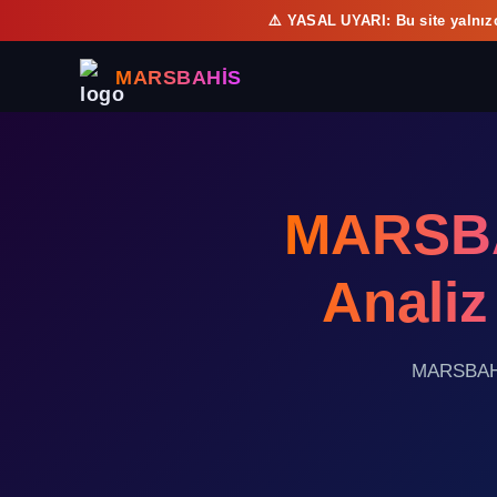
⚠️ YASAL UYARI: Bu site yalnızc
MARSBAHİS
MARSBA
Analiz
MARSBAHİS 