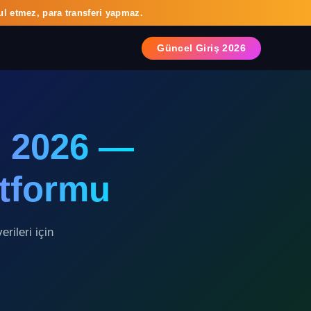
ul etmez, para transferi yapmaz.
Güncel Giriş 2026
 2026 —
atformu
rileri için