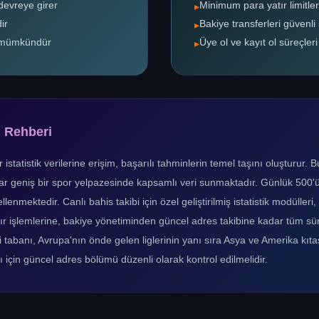
devreye girer
Minimum para yatır limitle
ir
Bakiye transferleri güvenli
im mümkündür
Üye ol ve kayıt ol süreçler
ı Rehberi
statistik verilerine erişim, başarılı tahminlerin temel taşını oluşturur. B
ar geniş bir spor yelpazesinde kapsamlı veri sunmaktadır. Günlük 500'ü
llenmektedir. Canlı bahis takibi için özel geliştirilmiş istatistik modülleri
atır işlemlerine, bakiye yönetiminden güncel adres takibine kadar tüm s
veri tabanı, Avrupa'nın önde gelen liglerinin yanı sıra Asya ve Amerika k
ı için güncel adres bölümü düzenli olarak kontrol edilmelidir.