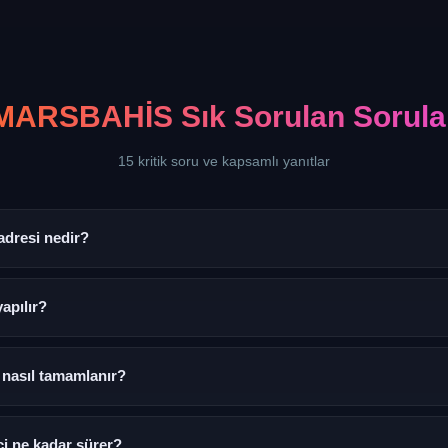
MARSBAHİS Sık Sorulan Sorula
15 kritik soru ve kapsamlı yanıtlar
dresi nedir?
i platformu üzerinden anlık olarak ulaşabilirsiniz. Adres değişikliklerin
apılır?
yap butonunu kullanarak hesabınıza erişebilirsiniz. Doğru URL kullanımı 
nasıl tamamlanır?
ıt sürecini başlatabilirsiniz. Doğrulama adımları tamamlandıktan sonra 
i ne kadar sürer?