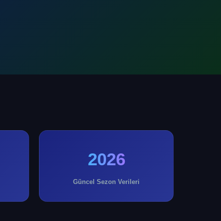
2026
Güncel Sezon Verileri