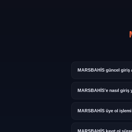
MARSBAHİS güncel giriş a
Güncel adres bilgisine bu bilg
otomatik devreye girer.
MARSBAHİS'e nasıl giriş y
Güncel adres üzerinden giriş 
önemlidir.
MARSBAHİS üye ol işlemi 
Üye ol formunu doldurarak kay
MARSBAHİS kayıt ol sürec