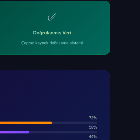
✅
Doğrulanmış Veri
Çapraz kaynak doğrulama sistemi
72%
58%
44%