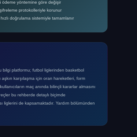
ri ödeme yöntemine göre değişir
 şifreleme protokolleriyle korunur
i hızlı doğrulama sistemiyle tamamlanır
u bilgi platformu; futbol liglerinden basketbol
 aşkın karşılaşma için oran hareketleri, form
, kullanıcıların maç anında bilinçli kararlar almasını
üreçler bu rehberde detaylı biçimde
ıtası liglerini de kapsamaktadır. Yardım bölümünden