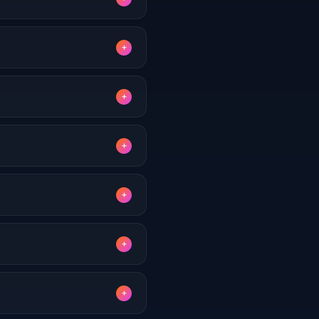
ebilir.
+
tadır.
+
ölümde görüntülenir.
+
 Oran güncellemeleri saniyeler
+
üzere tüm dallar
+
vuzları mevcuttur.
+