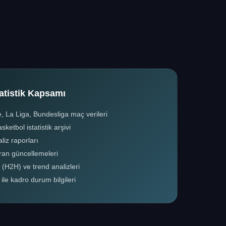
tatistik Kapsamı
 La Liga, Bundesliga maç verileri
etbol istatistik arşivi
iz raporları
oran güncellemeleri
i (H2H) ve trend analizleri
ile kadro durum bilgileri