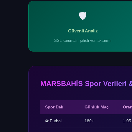
🛡️
Güvenli Analiz
SSL korumalı, şifreli veri aktarımı
MARSBAHİS Spor Verileri & 
Spor Dalı
Günlük Maç
Oran
⚽ Futbol
180+
1.05