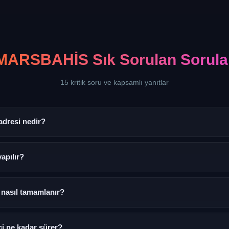
MARSBAHİS Sık Sorulan Sorula
15 kritik soru ve kapsamlı yanıtlar
dresi nedir?
i platformu üzerinden anlık olarak ulaşabilirsiniz. Adres değişikliklerin
apılır?
yap butonunu kullanarak hesabınıza erişebilirsiniz. Doğru URL kullanımı 
nasıl tamamlanır?
ıt sürecini başlatabilirsiniz. Doğrulama adımları tamamlandıktan sonra 
i ne kadar sürer?