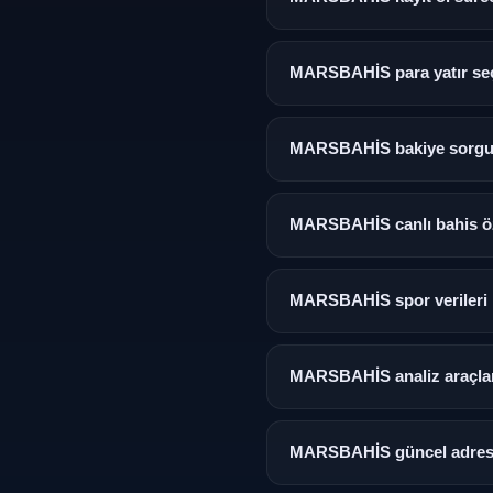
Kayıt ol işlemi ortalama 2-3 
MARSBAHİS para yatır seç
Para yatır işlemleri için ban
MARSBAHİS bakiye sorgula
Hesap panelinden bakiye bilgi
MARSBAHİS canlı bahis öze
Canlı bahis bölümünde 40'tan 
içinde yansıtılır.
MARSBAHİS spor verileri n
Spor verileri ve istatistik bö
kapsanmaktadır.
MARSBAHİS analiz araçları
Analiz araçları sezgisel aray
MARSBAHİS güncel adres de