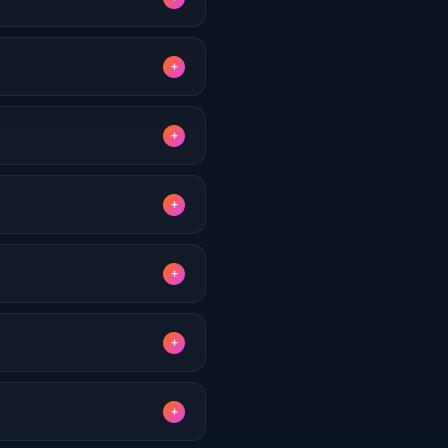
ebilir.
+
tadır.
+
ölümde görüntülenir.
+
 Oran güncellemeleri saniyeler
+
üzere tüm dallar
+
vuzları mevcuttur.
+