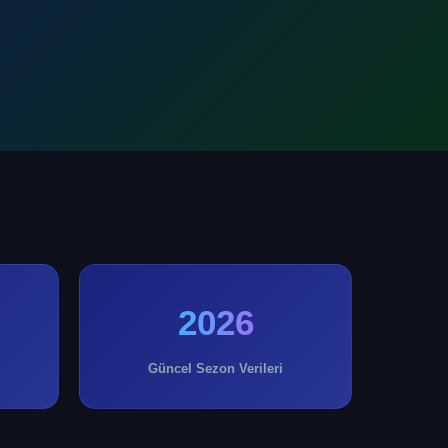
2026
Güncel Sezon Verileri