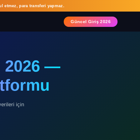
ul etmez, para transferi yapmaz.
Güncel Giriş 2026
 2026 —
atformu
rileri için