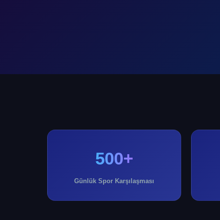
500+
Günlük Spor Karşılaşması