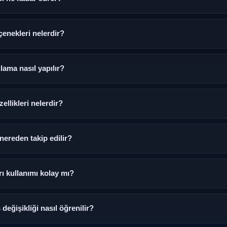
dakika içinde tamamlanmaktadır. Kimlik doğrulama adımı ek süre gerektir
enekleri nelerdir?
ka havalesi, kredi kartı ve e-cüzdan dahil çoklu ödeme yöntemi sunulmak
ma nasıl yapılır?
lerinize anlık ulaşabilirsiniz. Bakiye geçmişi ve işlem detayları da bu b
llikleri nelerdir?
fazla spor dalında anlık oranlar ve maç içi istatistikler sunulmaktadır.
ereden takip edilir?
lümünden anlık veriler izlenebilir. Futbol, basketbol ve tenis başta olmak 
 kullanımı kolay mı?
üzüyle kolayca kullanılabilir. Rehber bölümünde adım adım kullanım kıla
ğişikliği nasıl öğrenilir?