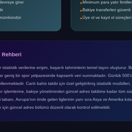
devreye girer
Minimum para yatır limitle
ir
Bakiye transferleri güvenli
im mümkündür
Üye ol ve kayıt ol süreçler
ı Rehberi
statistik verilerine erişim, başarılı tahminlerin temel taşını oluşturur. B
ar geniş bir spor yelpazesinde kapsamlı veri sunmaktadır. Günlük 500'ü
llenmektedir. Canlı bahis takibi için özel geliştirilmiş istatistik modülleri
atır işlemlerine, bakiye yönetiminden güncel adres takibine kadar tüm s
veri tabanı, Avrupa'nın önde gelen liglerinin yanı sıra Asya ve Amerika k
ı için güncel adres bölümü düzenli olarak kontrol edilmelidir.