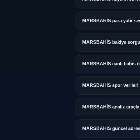
Kayıt ol işlemi ortalama 2-3 
MARSBAHİS para yatır seç
Para yatır işlemleri için ban
MARSBAHİS bakiye sorgula
Hesap panelinden bakiye bilgi
MARSBAHİS canlı bahis öze
Canlı bahis bölümünde 40'tan 
içinde yansıtılır.
MARSBAHİS spor verileri n
Spor verileri ve istatistik bö
kapsanmaktadır.
MARSBAHİS analiz araçları
Analiz araçları sezgisel aray
MARSBAHİS güncel adres de