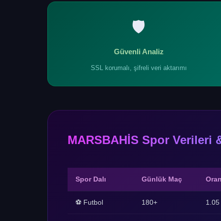
🛡️
Güvenli Analiz
SSL korumalı, şifreli veri aktarımı
MARSBAHİS Spor Verileri & 
Spor Dalı
Günlük Maç
Oran
⚽ Futbol
180+
1.05