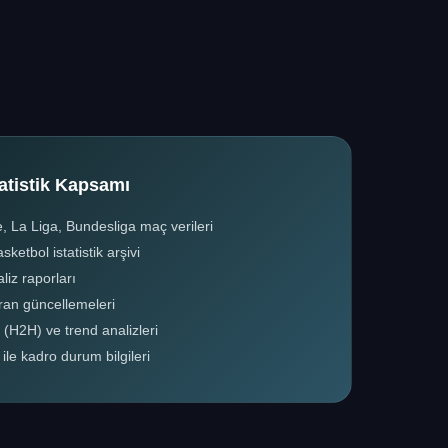
tatistik Kapsamı
 La Liga, Bundesliga maç verileri
etbol istatistik arşivi
iz raporları
oran güncellemeleri
i (H2H) ve trend analizleri
ile kadro durum bilgileri