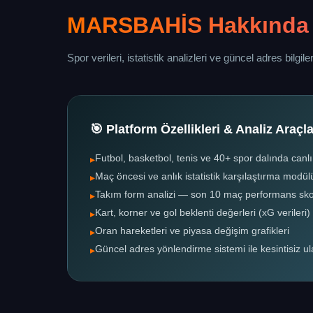
MARSBAHİS Hakkında K
Spor verileri, istatistik analizleri ve güncel adres bilgile
🎯 Platform Özellikleri & Analiz Araçla
Futbol, basketbol, tenis ve 40+ spor dalında canlı
Maç öncesi ve anlık istatistik karşılaştırma modül
Takım form analizi — son 10 maç performans sk
Kart, korner ve gol beklenti değerleri (xG verileri)
Oran hareketleri ve piyasa değişim grafikleri
Güncel adres yönlendirme sistemi ile kesintisiz u