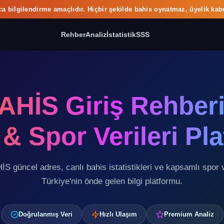
a bilgilendirme amaçlıdır. Hiçbir şekilde bahis oynatmaz, üyelik kab
Rehber
Analiz
İstatistik
SSS
HİS Giriş Rehberi
 & Spor Verileri Pl
güncel adres, canlı bahis istatistikleri ve kapsamlı spor ve
Türkiye'nin önde gelen bilgi platformu.
Doğrulanmış Veri
Hızlı Ulaşım
Premium Analiz