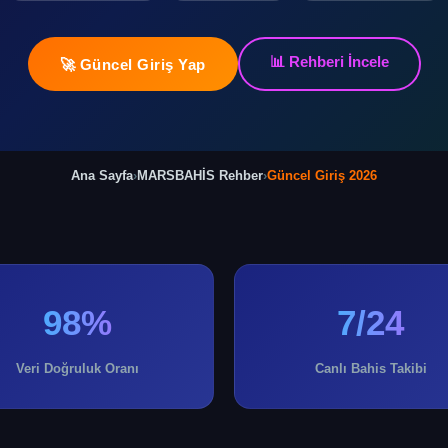
📊 Rehberi İncele
🚀 Güncel Giriş Yap
Ana Sayfa
›
MARSBAHİS Rehber
›
Güncel Giriş 2026
98%
7/24
Veri Doğruluk Oranı
Canlı Bahis Takibi