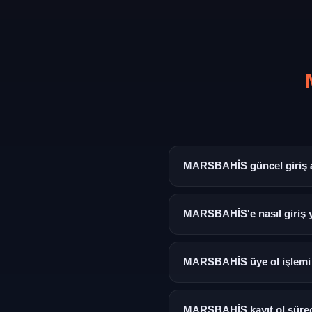
MARSBAHİS güncel giriş a
Güncel adres bilgisine bu bilg
otomatik devreye girer.
MARSBAHİS'e nasıl giriş y
Güncel adres üzerinden giriş 
önemlidir.
MARSBAHİS üye ol işlemi 
Üye ol formunu doldurarak kay
MARSBAHİS kayıt ol sürec