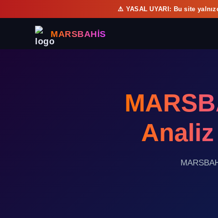
⚠️ YASAL UYARI: Bu site yalnızc
MARSBAHİS
MARSBA
Analiz
MARSBAHİS 