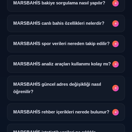
cüzdan dahil çoklu ödeme yöntemi sunulmaktadır.
MARSBAHİS bakiye sorgulama nasıl yapılır?
+
Hesap panelinden bakiye bilgilerinize anlık
ulaşabilirsiniz. Bakiye geçmişi ve işlem detayları da bu
MARSBAHİS canlı bahis özellikleri nelerdir?
+
bölümde görüntülenir.
Canlı bahis bölümünde 40'tan fazla spor dalında anlık
oranlar ve maç içi istatistikler sunulmaktadır. Oran
MARSBAHİS spor verileri nereden takip edilir?
+
güncellemeleri saniyeler içinde yansıtılır.
Spor verileri ve istatistik bölümünden anlık veriler
izlenebilir. Futbol, basketbol ve tenis başta olmak üzere
MARSBAHİS analiz araçları kullanımı kolay mı?
+
tüm dallar kapsanmaktadır.
Analiz araçları sezgisel arayüzüyle kolayca kullanılabilir.
Rehber bölümünde adım adım kullanım kılavuzları
MARSBAHİS güncel adres değişikliği nasıl
+
mevcuttur.
öğrenilir?
Bu bilgi platformunu düzenli takip ederek güncel adres
bilgisine her zaman ulaşabilirsiniz. Bildirim sistemi de
MARSBAHİS rehber içerikleri nerede bulunur?
+
mevcuttur.
Rehber bölümünde tüm kullanım kılavuzları, giriş yap
adımları ve platform özellikleri detaylı şekilde