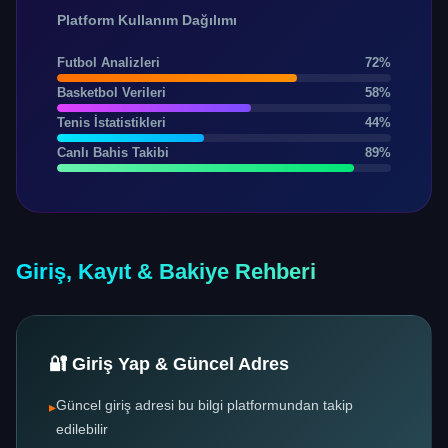
Platform Kullanım Dağılımı
Futbol Analizleri
72%
Basketbol Verileri
58%
Tenis İstatistikleri
44%
Canlı Bahis Takibi
89%
Giriş, Kayıt & Bakiye Rehberi
🔐 Giriş Yap & Güncel Adres
Güncel giriş adresi bu bilgi platformundan takip
edilebilir