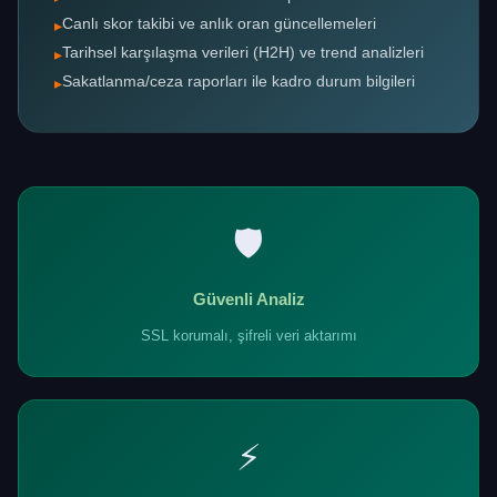
Canlı skor takibi ve anlık oran güncellemeleri
Tarihsel karşılaşma verileri (H2H) ve trend analizleri
Sakatlanma/ceza raporları ile kadro durum bilgileri
🛡️
Güvenli Analiz
SSL korumalı, şifreli veri aktarımı
⚡