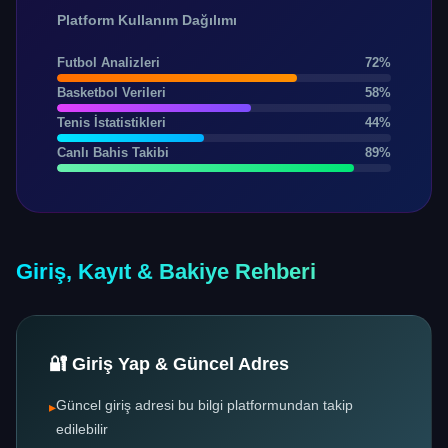
Platform Kullanım Dağılımı
Futbol Analizleri
72%
Basketbol Verileri
58%
Tenis İstatistikleri
44%
Canlı Bahis Takibi
89%
Giriş, Kayıt & Bakiye Rehberi
🔐 Giriş Yap & Güncel Adres
Güncel giriş adresi bu bilgi platformundan takip
edilebilir