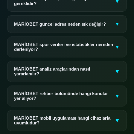
▼
gereklidir?
ayarları menüsündeki finans bölümünden ulaşılabilir.
Kimlik doğrulama için nüfus cüzdanı veya pasaport
görseli, adres doğrulama için ise son 3 aya ait fatura ya
▼
MARİOBET güncel adres neden sık değişir?
da banka ekstresi talep edilmektedir.
Ülkemizde uygulanan internet düzenlemeleri
kapsamında bahis platformlarına yönelik erişim
MARİOBET spor verileri ve istatistikler nereden
▼
derleniyor?
engellemeleri nedeniyle adresler periyodik olarak
güncellenmektedir. Bu durum sektörün genel bir
Sportradar, Opta ve Betradar gibi uluslararası veri
özelliğidir.
sağlayıcılardan beslenen platform, 500'ü aşkın lig ve
MARİOBET analiz araçlarından nasıl
▼
yararlanılır?
turnuvaya ait anlık istatistik sunmaktadır.
Platform içi analiz panelinden takım karşılaştırmaları,
oran hareketleri ve form grafikleri incelenebilir. Filtre
MARİOBET rehber bölümünde hangi konular
▼
yer alıyor?
seçenekleriyle spor dalı, lig ve tarih bazlı analiz
yapılabilmektedir.
Rehber bölümünde hesap oluşturma, para yatır/çek
işlemleri, bonus kullanımı, canlı bahis stratejileri ve
MARİOBET mobil uygulaması hangi cihazlarla
▼
uyumludur?
güvenlik ayarları hakkında kapsamlı bilgiler yer
almaktadır.