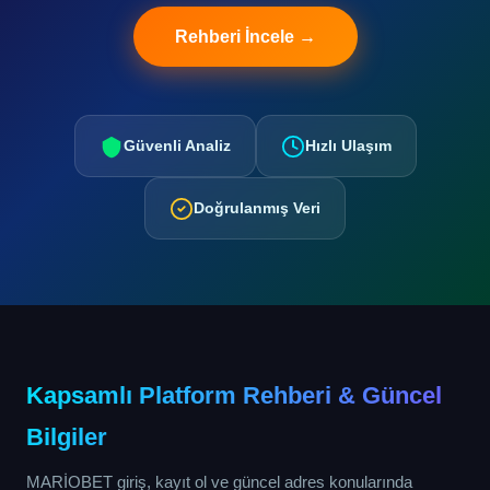
Rehberi İncele →
Güvenli Analiz
Hızlı Ulaşım
Doğrulanmış Veri
Kapsamlı Platform Rehberi & Güncel
Bilgiler
MARİOBET giriş, kayıt ol ve güncel adres konularında