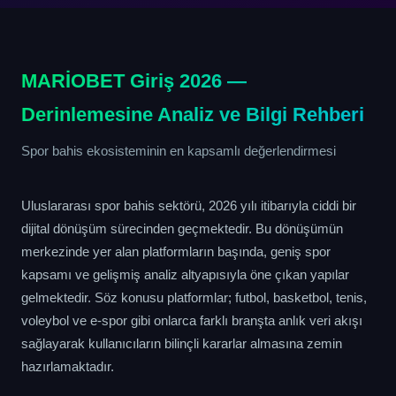
MARİOBET Giriş 2026 —
Derinlemesine Analiz ve Bilgi Rehberi
Spor bahis ekosisteminin en kapsamlı değerlendirmesi
Uluslararası spor bahis sektörü, 2026 yılı itibarıyla ciddi bir
dijital dönüşüm sürecinden geçmektedir. Bu dönüşümün
merkezinde yer alan platformların başında, geniş spor
kapsamı ve gelişmiş analiz altyapısıyla öne çıkan yapılar
gelmektedir. Söz konusu platformlar; futbol, basketbol, tenis,
voleybol ve e-spor gibi onlarca farklı branşta anlık veri akışı
sağlayarak kullanıcıların bilinçli kararlar almasına zemin
hazırlamaktadır.