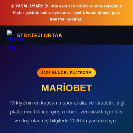
⚠️ YASAL UYARI: Bu site yalnızca bilgilendirme amaçlıdır.
Hiçbir şekilde bahis oynatmaz, üyelik kabul etmez, para
transferi yapmaz.
STRATEJİ ORTAK
2026 GÜNCEL PLATFORM
MARİOBET
Türkiye'nin en kapsamlı spor analiz ve istatistik bilgi
platformu. Güncel giriş rehberi, veri odaklı içerikler
ve doğrulanmış bilgilerle 2026'da yanınızdayız.