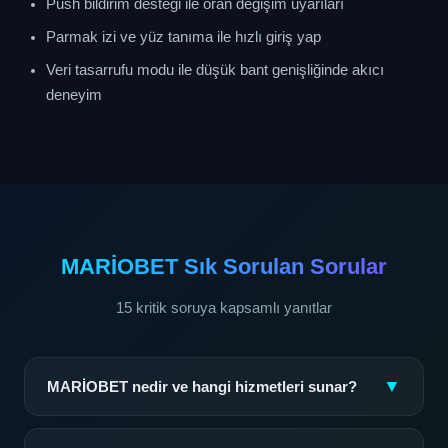
Push bildirim desteği ile oran değişim uyarıları
Parmak izi ve yüz tanıma ile hızlı giriş yap
Veri tasarrufu modu ile düşük bant genişliğinde akıcı
deneyim
MARİOBET Sık Sorulan Sorular
15 kritik soruya kapsamlı yanıtlar
▼
MARİOBET nedir ve hangi hizmetleri sunar?
Uluslararası lisanslı, spor bahsi ve casino hizmetleri