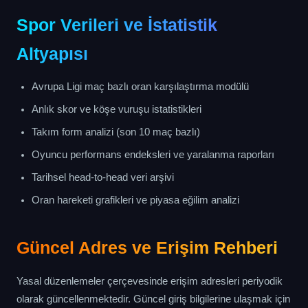
Spor Verileri ve İstatistik
Altyapısı
Avrupa Ligi maç bazlı oran karşılaştırma modülü
Anlık skor ve köşe vuruşu istatistikleri
Takım form analizi (son 10 maç bazlı)
Oyuncu performans endeksleri ve yaralanma raporları
Tarihsel head-to-head veri arşivi
Oran hareketi grafikleri ve piyasa eğilim analizi
Güncel Adres ve Erişim Rehberi
Yasal düzenlemeler çerçevesinde erişim adresleri periyodik
olarak güncellenmektedir. Güncel giriş bilgilerine ulaşmak için