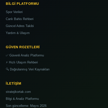
BILGI PLATFORMU
Spor Verileri
Canlı Bahis Rehberi
Güncel Adres Takibi
Yardım & Ulaşım
GÜVEN ROZETLERI
✅ Güvenli Analiz Platformu
⚡ Hızlı Ulaşım Rehberi
🔍 Doğrulanmış Veri Kaynakları
İLETIŞIM
stratejikortak.com
Bilgi & Analiz Platformu
Son güncelleme: Mayıs 2026