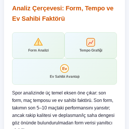
Analiz Çerçevesi: Form, Tempo ve
Ev Sahibi Faktörü
Form Analizi
Tempo Grafiği
Ev
Ev Sahibi Avantajı
Spor analizinde üç temel eksen öne çıkar: son
form, maç temposu ve ev sahibi faktörü. Son form,
takımın son 5–10 maçtaki performansını yansıtır;
ancak rakip kalitesi ve deplasman/iç saha dengesi
göz önünde bulundurulmadan form verisi yanıltıcı