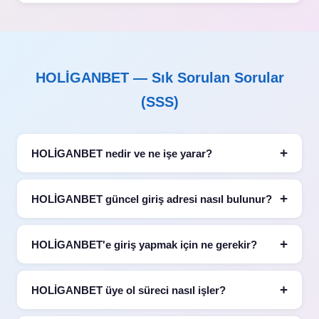
HOLİGANBET — Sık Sorulan Sorular
(SSS)
+
HOLİGANBET nedir ve ne işe yarar?
+
HOLİGANBET güncel giriş adresi nasıl bulunur?
+
HOLİGANBET'e giriş yapmak için ne gerekir?
+
HOLİGANBET üye ol süreci nasıl işler?