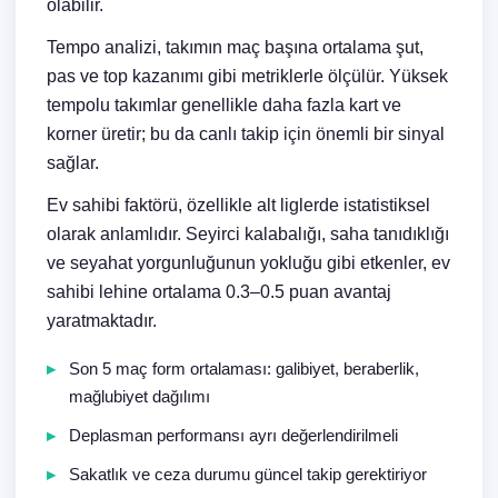
olabilir.
Tempo analizi, takımın maç başına ortalama şut,
pas ve top kazanımı gibi metriklerle ölçülür. Yüksek
tempolu takımlar genellikle daha fazla kart ve
korner üretir; bu da canlı takip için önemli bir sinyal
sağlar.
Ev sahibi faktörü, özellikle alt liglerde istatistiksel
olarak anlamlıdır. Seyirci kalabalığı, saha tanıdıklığı
ve seyahat yorgunluğunun yokluğu gibi etkenler, ev
sahibi lehine ortalama 0.3–0.5 puan avantaj
yaratmaktadır.
Son 5 maç form ortalaması: galibiyet, beraberlik,
mağlubiyet dağılımı
Deplasman performansı ayrı değerlendirilmeli
Sakatlık ve ceza durumu güncel takip gerektiriyor