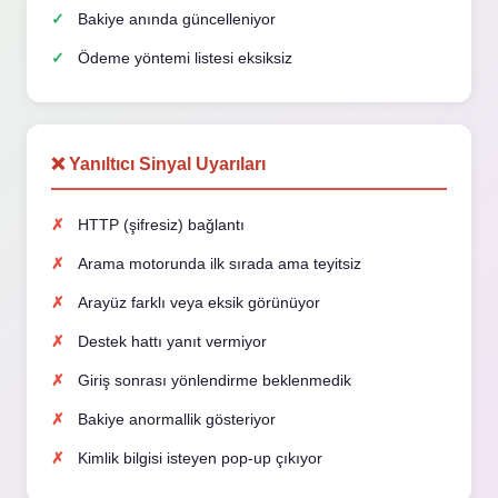
Bakiye anında güncelleniyor
Ödeme yöntemi listesi eksiksiz
❌ Yanıltıcı Sinyal Uyarıları
HTTP (şifresiz) bağlantı
Arama motorunda ilk sırada ama teyitsiz
Arayüz farklı veya eksik görünüyor
Destek hattı yanıt vermiyor
Giriş sonrası yönlendirme beklenmedik
Bakiye anormallik gösteriyor
Kimlik bilgisi isteyen pop-up çıkıyor