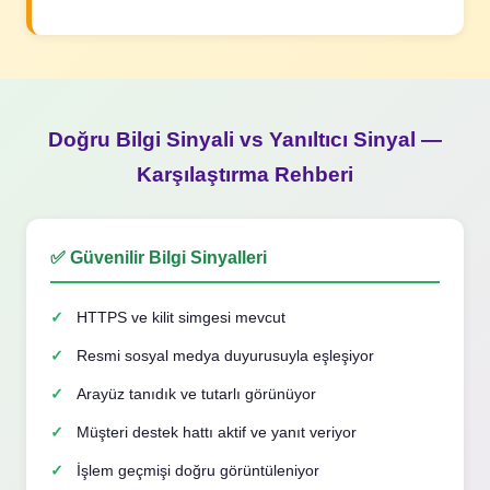
Doğru Bilgi Sinyali vs Yanıltıcı Sinyal —
Karşılaştırma Rehberi
✅ Güvenilir Bilgi Sinyalleri
HTTPS ve kilit simgesi mevcut
Resmi sosyal medya duyurusuyla eşleşiyor
Arayüz tanıdık ve tutarlı görünüyor
Müşteri destek hattı aktif ve yanıt veriyor
İşlem geçmişi doğru görüntüleniyor