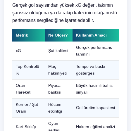
Gerçek gol sayısından yüksek xG değeri, takımın
şanssız olduğuna ya da rakip kalecinin olağanüstü
performans sergilediğine işaret edebilir.
Metrik
Ne Ölçer?
Kullanım Amacı
Gerçek performans
xG
Şut kalitesi
tahmini
Top Kontrolü
Maç
Tempo ve baskı
%
hakimiyeti
göstergesi
Oran
Piyasa
Büyük hacimli bahis
Hareketi
baskısı
sinyali
Korner / Şut
Hücum
Gol üretim kapasitesi
Oranı
etkinliği
Oyun
Kart Sıklığı
Hakem eğilimi analizi
sertliği