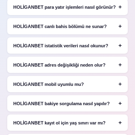
+
HOLİGANBET para yatır işlemleri nasıl görünür?
+
HOLİGANBET canlı bahis bölümü ne sunar?
+
HOLİGANBET istatistik verileri nasıl okunur?
+
HOLİGANBET adres değişikliği neden olur?
+
HOLİGANBET mobil uyumlu mu?
+
HOLİGANBET bakiye sorgulama nasıl yapılır?
+
HOLİGANBET kayıt ol için yaş sınırı var mı?