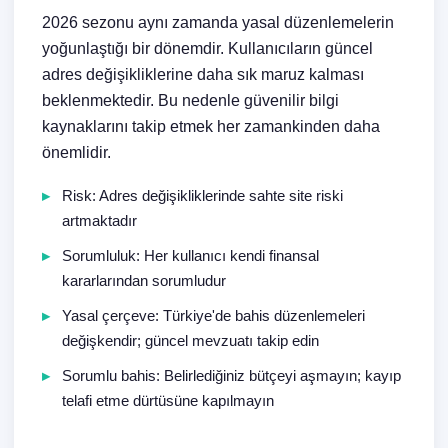
2026 sezonu aynı zamanda yasal düzenlemelerin
yoğunlaştığı bir dönemdir. Kullanıcıların güncel
adres değişikliklerine daha sık maruz kalması
beklenmektedir. Bu nedenle güvenilir bilgi
kaynaklarını takip etmek her zamankinden daha
önemlidir.
Risk: Adres değişikliklerinde sahte site riski
artmaktadır
Sorumluluk: Her kullanıcı kendi finansal
kararlarından sorumludur
Yasal çerçeve: Türkiye'de bahis düzenlemeleri
değişkendir; güncel mevzuatı takip edin
Sorumlu bahis: Belirlediğiniz bütçeyi aşmayın; kayıp
telafi etme dürtüsüne kapılmayın