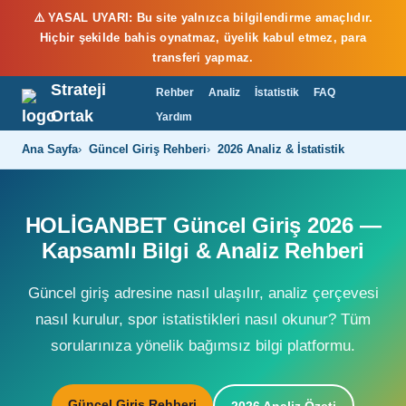
⚠️ YASAL UYARI: Bu site yalnızca bilgilendirme amaçlıdır.
Hiçbir şekilde bahis oynatmaz, üyelik kabul etmez, para
transferi yapmaz.
Strateji
Rehber
Analiz
İstatistik
FAQ
Ortak
Yardım
Ana Sayfa
Güncel Giriş Rehberi
2026 Analiz & İstatistik
HOLİGANBET Güncel Giriş 2026 —
Kapsamlı Bilgi & Analiz Rehberi
Güncel giriş adresine nasıl ulaşılır, analiz çerçevesi
nasıl kurulur, spor istatistikleri nasıl okunur? Tüm
sorularınıza yönelik bağımsız bilgi platformu.
Güncel Giriş Rehberi