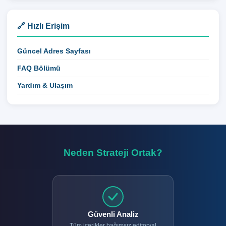
🔗 Hızlı Erişim
Güncel Adres Sayfası
FAQ Bölümü
Yardım & Ulaşım
Neden Strateji Ortak?
Güvenli Analiz
Tüm içerikler bağımsız editoryal