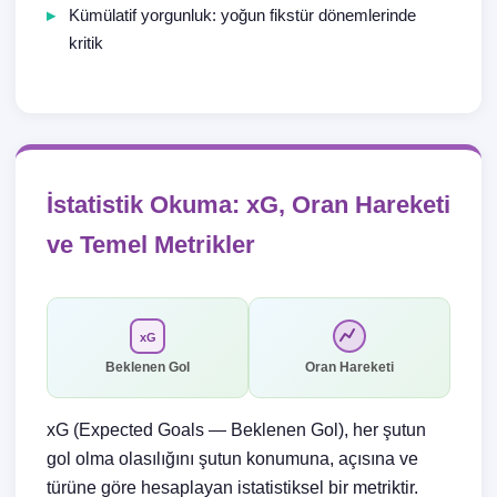
Kümülatif yorgunluk: yoğun fikstür dönemlerinde
kritik
İstatistik Okuma: xG, Oran Hareketi
ve Temel Metrikler
xG
Beklenen Gol
Oran Hareketi
xG (Expected Goals — Beklenen Gol), her şutun
gol olma olasılığını şutun konumuna, açısına ve
türüne göre hesaplayan istatistiksel bir metriktir.