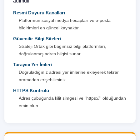
adımdır.
Resmi Duyuru Kanalları
Platformun sosyal medya hesapları ve e-posta
bildirimleri en güncel kaynaktır.
Güvenilir Bilgi Siteleri
Strateji Ortak gibi bağımsız bilgi platformları,
doğrulanmış adres bilgisi sunar.
Tarayıcı Yer İmleri
Doğruladığınız adresi yer imlerine ekleyerek tekrar
aramadan erişebilirsiniz.
HTTPS Kontrolü
Adres çubuğunda kilit simgesi ve "https://" olduğundan
emin olun.