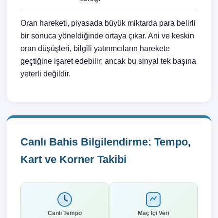
Oran hareketi, piyasada büyük miktarda para belirli
bir sonuca yöneldiğinde ortaya çıkar. Ani ve keskin
oran düşüşleri, bilgili yatırımcıların harekete
geçtiğine işaret edebilir; ancak bu sinyal tek başına
yeterli değildir.
Canlı Bahis Bilgilendirme: Tempo,
Kart ve Korner Takibi
Canlı Tempo
Maç İçi Veri