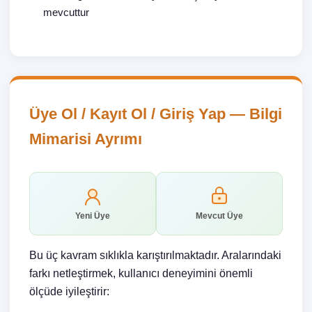
mevcuttur
Üye Ol / Kayıt Ol / Giriş Yap — Bilgi
Mimarisi Ayrımı
Yeni Üye
Mevcut Üye
Bu üç kavram sıklıkla karıştırılmaktadır. Aralarındaki
farkı netleştirmek, kullanıcı deneyimini önemli
ölçüde iyileştirir: