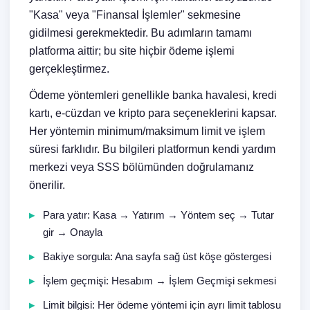
"Kasa" veya "Finansal İşlemler" sekmesine
gidilmesi gerekmektedir. Bu adımların tamamı
platforma aittir; bu site hiçbir ödeme işlemi
gerçekleştirmez.
Ödeme yöntemleri genellikle banka havalesi, kredi
kartı, e-cüzdan ve kripto para seçeneklerini kapsar.
Her yöntemin minimum/maksimum limit ve işlem
süresi farklıdır. Bu bilgileri platformun kendi yardım
merkezi veya SSS bölümünden doğrulamanız
önerilir.
Para yatır: Kasa → Yatırım → Yöntem seç → Tutar
gir → Onayla
Bakiye sorgula: Ana sayfa sağ üst köşe göstergesi
İşlem geçmişi: Hesabım → İşlem Geçmişi sekmesi
Limit bilgisi: Her ödeme yöntemi için ayrı limit tablosu