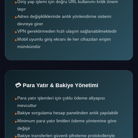
Giriş yap işlemi için doğru URL kullanımı kritik önem
taşır
Adres değişikliklerinde anlık yönlendirme sistemi
devreye girer
VPN gerektirmeden hızlı ulaşım sağlanabilmektedir
Mobil uyumlu giriş ekranı ile her cihazdan erişim
mümkündür
💳 Para Yatır & Bakiye Yönetimi
Para yatır işlemleri için çoklu ödeme altyapısı
mevcuttur
Bakiye sorgulama hesap panelinden anlık yapılabilir
Minimum para yatır limitleri ödeme yöntemine göre
değişir
Bakiye transferleri güvenli şifreleme protokolleriyle