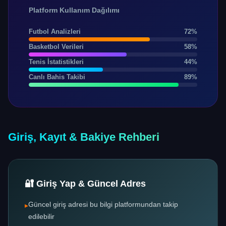
Platform Kullanım Dağılımı
Futbol Analizleri
72%
Basketbol Verileri
58%
Tenis İstatistikleri
44%
Canlı Bahis Takibi
89%
Giriş, Kayıt & Bakiye Rehberi
🔐 Giriş Yap & Güncel Adres
Güncel giriş adresi bu bilgi platformundan takip
edilebilir