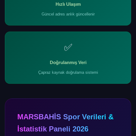
Hızlı Ulaşım
Güncel adres anlık güncellenir
✅
Doğrulanmış Veri
Çapraz kaynak doğrulama sistemi
MARSBAHİS Spor Verileri &
İstatistik Paneli 2026