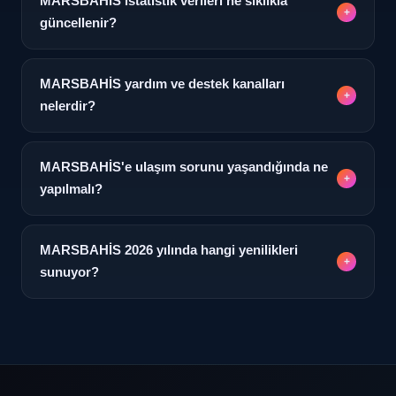
MARSBAHİS istatistik verileri ne sıklıkla
+
açıklanmaktadır.
güncellenir?
İstatistik verileri anlık güncellenmektedir. Doğrulanmış
veri kaynakları kullanılarak yüksek doğruluk oranı
MARSBAHİS yardım ve destek kanalları
+
sağlanmaktadır.
nelerdir?
Yardım bölümünden canlı destek, e-posta ve SSS
kanallarına ulaşım sağlanabilmektedir. 7/24 destek
MARSBAHİS'e ulaşım sorunu yaşandığında ne
+
hizmeti mevcuttur.
yapılmalı?
Ulaşım sorunu yaşandığında öncelikle güncel adres
bölümü kontrol edilmeli, ardından yardım kanallarına
MARSBAHİS 2026 yılında hangi yenilikleri
+
başvurulmalıdır.
sunuyor?
2026 yılında geliştirilmiş analiz araçları, genişletilmiş
spor verileri ve yenilenen canlı bahis arayüzü kullanıcı
deneyimini üst seviyeye taşımaktadır.