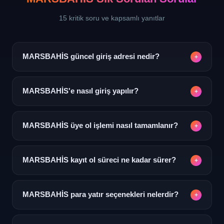
15 kritik soru ve kapsamlı yanıtlar
MARSBAHİS güncel giriş adresi nedir?
+
Güncel adres bilgisine bu bilgi platformu üzerinden anlık
olarak ulaşabilirsiniz. Adres değişikliklerinde yönlendirme
MARSBAHİS'e nasıl giriş yapılır?
+
sistemi otomatik devreye girer.
Güncel adres üzerinden giriş yap butonunu kullanarak
hesabınıza erişebilirsiniz. Doğru URL kullanımı kesintisiz
MARSBAHİS üye ol işlemi nasıl tamamlanır?
+
bağlantı için önemlidir.
Üye ol formunu doldurarak kayıt sürecini
başlatabilirsiniz. Doğrulama adımları tamamlandıktan
MARSBAHİS kayıt ol süreci ne kadar sürer?
+
sonra hesabınız aktif hale gelir.
Kayıt ol işlemi ortalama 2-3 dakika içinde
tamamlanmaktadır. Kimlik doğrulama adımı ek süre
MARSBAHİS para yatır seçenekleri nelerdir?
+
gerektirebilir.
Para yatır işlemleri için banka havalesi, kredi kartı ve e-