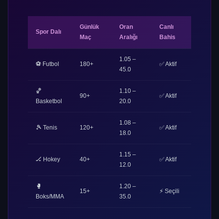
Günlük
Oran
Canlı
Spor Dalı
Maç
Aralığı
Bahis
1.05 –
⚽ Futbol
180+
✅ Aktif
45.0
🏀
1.10 –
90+
✅ Aktif
Basketbol
20.0
1.08 –
🎾 Tenis
120+
✅ Aktif
18.0
1.15 –
🏒 Hokey
40+
✅ Aktif
12.0
🥊
1.20 –
15+
⚡ Seçili
Boks/MMA
35.0