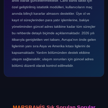
anlık olarak güncellenmektedir. Canlı bahis takibi için
özel geliştirilmiş istatistik modülleri, kullanıcıların maç
anında bilinçli kararlar almasını destekler. Üye ol ve
kayıt ol süreçlerinden para yatır işlemlerine, bakiye
yönetiminden güncel adres takibine kadar tüm süreçler
bu rehberde detaylı biçimde açıklanmaktadır. 2026 yılı
itibarıyla genişletilen veri tabanı, Avrupa'nın önde gelen
liglerinin yanı sıra Asya ve Amerika kıtası liglerini de
kapsamaktadır. Yardım bölümünden destek ekibine
ulaşım sağlanabilir; ulaşım sorunları için güncel adres
bölümü düzenli olarak kontrol edilmelidir.
MARSBAHİS Sık Sorulan Sorular