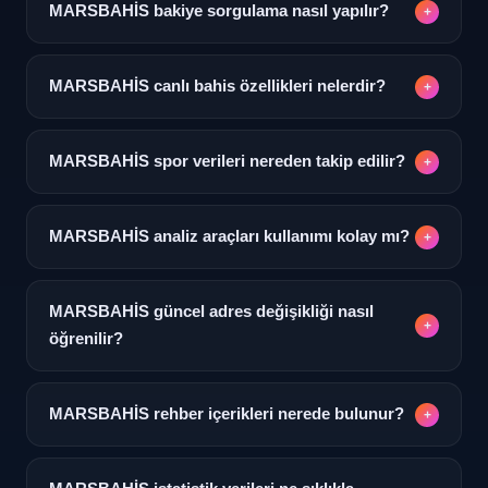
cüzdan dahil çoklu ödeme yöntemi sunulmaktadır.
MARSBAHİS bakiye sorgulama nasıl yapılır?
+
Hesap panelinden bakiye bilgilerinize anlık
ulaşabilirsiniz. Bakiye geçmişi ve işlem detayları da bu
MARSBAHİS canlı bahis özellikleri nelerdir?
+
bölümde görüntülenir.
Canlı bahis bölümünde 40'tan fazla spor dalında anlık
oranlar ve maç içi istatistikler sunulmaktadır. Oran
MARSBAHİS spor verileri nereden takip edilir?
+
güncellemeleri saniyeler içinde yansıtılır.
Spor verileri ve istatistik bölümünden anlık veriler
izlenebilir. Futbol, basketbol ve tenis başta olmak üzere
MARSBAHİS analiz araçları kullanımı kolay mı?
+
tüm dallar kapsanmaktadır.
Analiz araçları sezgisel arayüzüyle kolayca kullanılabilir.
Rehber bölümünde adım adım kullanım kılavuzları
MARSBAHİS güncel adres değişikliği nasıl
+
mevcuttur.
öğrenilir?
Bu bilgi platformunu düzenli takip ederek güncel adres
bilgisine her zaman ulaşabilirsiniz. Bildirim sistemi de
MARSBAHİS rehber içerikleri nerede bulunur?
+
mevcuttur.
Rehber bölümünde tüm kullanım kılavuzları, giriş yap
adımları ve platform özellikleri detaylı şekilde