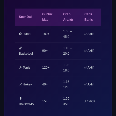
Günlük
Oran
Canlı
Spor Dalı
Maç
Aralığı
Bahis
1.05 –
⚽ Futbol
180+
✅ Aktif
45.0
🏀
1.10 –
90+
✅ Aktif
Basketbol
20.0
1.08 –
🎾 Tenis
120+
✅ Aktif
18.0
1.15 –
🏒 Hokey
40+
✅ Aktif
12.0
🥊
1.20 –
15+
⚡ Seçili
Boks/MMA
35.0