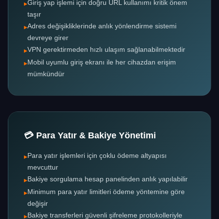
Giriş yap işlemi için doğru URL kullanımı kritik önem
taşır
Adres değişikliklerinde anlık yönlendirme sistemi
devreye girer
VPN gerektirmeden hızlı ulaşım sağlanabilmektedir
Mobil uyumlu giriş ekranı ile her cihazdan erişim
mümkündür
💳 Para Yatır & Bakiye Yönetimi
Para yatır işlemleri için çoklu ödeme altyapısı
mevcuttur
Bakiye sorgulama hesap panelinden anlık yapılabilir
Minimum para yatır limitleri ödeme yöntemine göre
değişir
Bakiye transferleri güvenli şifreleme protokolleriyle