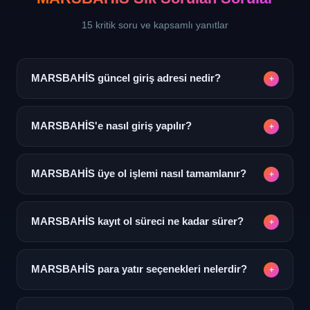
15 kritik soru ve kapsamlı yanıtlar
MARSBAHİS güncel giriş adresi nedir?
+
Güncel adres bilgisine bu bilgi platformu üzerinden anlık
olarak ulaşabilirsiniz. Adres değişikliklerinde yönlendirme
MARSBAHİS'e nasıl giriş yapılır?
+
sistemi otomatik devreye girer.
Güncel adres üzerinden giriş yap butonunu kullanarak
hesabınıza erişebilirsiniz. Doğru URL kullanımı kesintisiz
MARSBAHİS üye ol işlemi nasıl tamamlanır?
+
bağlantı için önemlidir.
Üye ol formunu doldurarak kayıt sürecini
başlatabilirsiniz. Doğrulama adımları tamamlandıktan
MARSBAHİS kayıt ol süreci ne kadar sürer?
+
sonra hesabınız aktif hale gelir.
Kayıt ol işlemi ortalama 2-3 dakika içinde
tamamlanmaktadır. Kimlik doğrulama adımı ek süre
MARSBAHİS para yatır seçenekleri nelerdir?
+
gerektirebilir.
Para yatır işlemleri için banka havalesi, kredi kartı ve e-