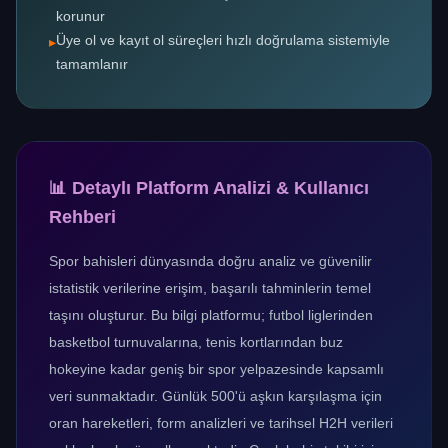
korunur
Üye ol ve kayıt ol süreçleri hızlı doğrulama sistemiyle
tamamlanır
📊 Detaylı Platform Analizi & Kullanıcı
Rehberi
Spor bahisleri dünyasında doğru analiz ve güvenilir
istatistik verilerine erişim, başarılı tahminlerin temel
taşını oluşturur. Bu bilgi platformu; futbol liglerinden
basketbol turnuvalarına, tenis kortlarından buz
hokeyine kadar geniş bir spor yelpazesinde kapsamlı
veri sunmaktadır. Günlük 500'ü aşkın karşılaşma için
oran hareketleri, form analizleri ve tarihsel H2H verileri