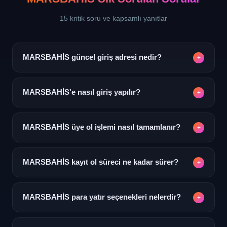
15 kritik soru ve kapsamlı yanıtlar
MARSBAHİS güncel giriş adresi nedir?
+
Güncel adres bilgisine bu bilgi platformu üzerinden anlık
olarak ulaşabilirsiniz. Adres değişikliklerinde yönlendirme
MARSBAHİS'e nasıl giriş yapılır?
+
sistemi otomatik devreye girer.
Güncel adres üzerinden giriş yap butonunu kullanarak
hesabınıza erişebilirsiniz. Doğru URL kullanımı kesintisiz
MARSBAHİS üye ol işlemi nasıl tamamlanır?
+
bağlantı için önemlidir.
Üye ol formunu doldurarak kayıt sürecini
başlatabilirsiniz. Doğrulama adımları tamamlandıktan
MARSBAHİS kayıt ol süreci ne kadar sürer?
+
sonra hesabınız aktif hale gelir.
Kayıt ol işlemi ortalama 2-3 dakika içinde
tamamlanmaktadır. Kimlik doğrulama adımı ek süre
MARSBAHİS para yatır seçenekleri nelerdir?
+
gerektirebilir.
Para yatır işlemleri için banka havalesi, kredi kartı ve e-