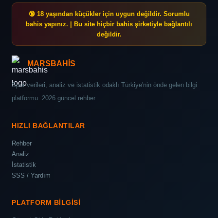
🔞 18 yaşından küçükler için uygun değildir. Sorumlu
bahis yapınız. | Bu site hiçbir bahis şirketiyle bağlantılı
değildir.
MARSBAHİS
Spor verileri, analiz ve istatistik odaklı Türkiye'nin önde gelen bilgi
platformu. 2026 güncel rehber.
HIZLI BAĞLANTILAR
Rehber
Analiz
İstatistik
SSS / Yardım
PLATFORM BILGISI