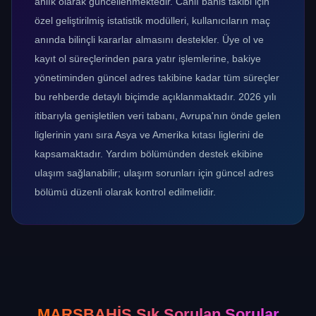
anlık olarak güncellenmektedir. Canlı bahis takibi için
özel geliştirilmiş istatistik modülleri, kullanıcıların maç
anında bilinçli kararlar almasını destekler. Üye ol ve
kayıt ol süreçlerinden para yatır işlemlerine, bakiye
yönetiminden güncel adres takibine kadar tüm süreçler
bu rehberde detaylı biçimde açıklanmaktadır. 2026 yılı
itibarıyla genişletilen veri tabanı, Avrupa'nın önde gelen
liglerinin yanı sıra Asya ve Amerika kıtası liglerini de
kapsamaktadır. Yardım bölümünden destek ekibine
ulaşım sağlanabilir; ulaşım sorunları için güncel adres
bölümü düzenli olarak kontrol edilmelidir.
MARSBAHİS Sık Sorulan Sorular