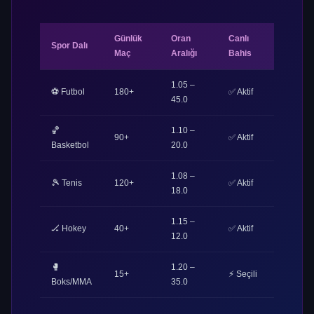
Günlük
Oran
Canlı
Spor Dalı
Maç
Aralığı
Bahis
1.05 –
⚽ Futbol
180+
✅ Aktif
45.0
🏀
1.10 –
90+
✅ Aktif
Basketbol
20.0
1.08 –
🎾 Tenis
120+
✅ Aktif
18.0
1.15 –
🏒 Hokey
40+
✅ Aktif
12.0
🥊
1.20 –
15+
⚡ Seçili
Boks/MMA
35.0