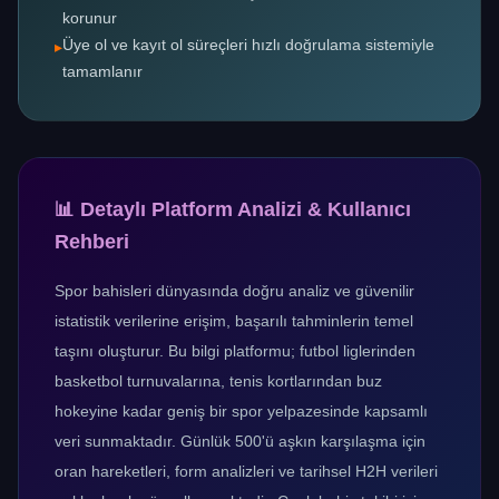
korunur
Üye ol ve kayıt ol süreçleri hızlı doğrulama sistemiyle
tamamlanır
📊 Detaylı Platform Analizi & Kullanıcı
Rehberi
Spor bahisleri dünyasında doğru analiz ve güvenilir
istatistik verilerine erişim, başarılı tahminlerin temel
taşını oluşturur. Bu bilgi platformu; futbol liglerinden
basketbol turnuvalarına, tenis kortlarından buz
hokeyine kadar geniş bir spor yelpazesinde kapsamlı
veri sunmaktadır. Günlük 500'ü aşkın karşılaşma için
oran hareketleri, form analizleri ve tarihsel H2H verileri