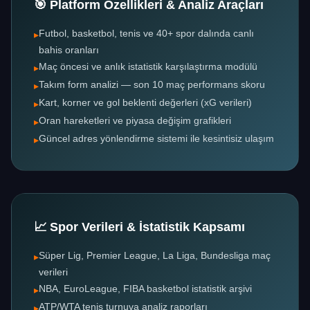
🎯 Platform Özellikleri & Analiz Araçları
Futbol, basketbol, tenis ve 40+ spor dalında canlı
bahis oranları
Maç öncesi ve anlık istatistik karşılaştırma modülü
Takım form analizi — son 10 maç performans skoru
Kart, korner ve gol beklenti değerleri (xG verileri)
Oran hareketleri ve piyasa değişim grafikleri
Güncel adres yönlendirme sistemi ile kesintisiz ulaşım
📈 Spor Verileri & İstatistik Kapsamı
Süper Lig, Premier League, La Liga, Bundesliga maç
verileri
NBA, EuroLeague, FIBA basketbol istatistik arşivi
ATP/WTA tenis turnuva analiz raporları