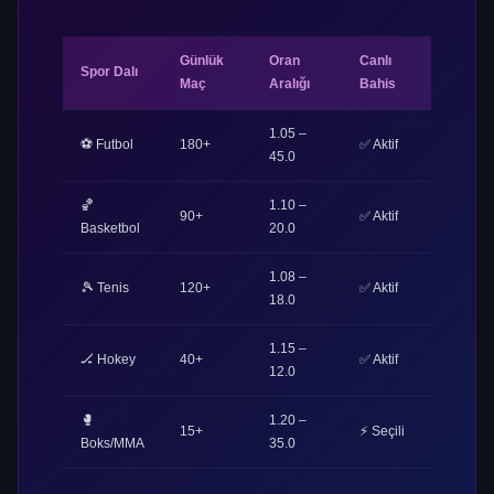
Günlük
Oran
Canlı
Spor Dalı
Maç
Aralığı
Bahis
1.05 –
⚽ Futbol
180+
✅ Aktif
45.0
🏀
1.10 –
90+
✅ Aktif
Basketbol
20.0
1.08 –
🎾 Tenis
120+
✅ Aktif
18.0
1.15 –
🏒 Hokey
40+
✅ Aktif
12.0
🥊
1.20 –
15+
⚡ Seçili
Boks/MMA
35.0