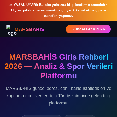
⚠️ YASAL UYARI: Bu site yalnızca bilgilendirme amaçlıdır.
Hiçbir şekilde bahis oynatmaz, üyelik kabul etmez, para
transferi yapmaz.
MARSBAHİS
Güncel Giriş 2026
MARSBAHİS Giriş Rehberi
2026 — Analiz & Spor Verileri
Platformu
MARSBAHİS güncel adres, canlı bahis istatistikleri ve
kapsamlı spor verileri için Türkiye'nin önde gelen bilgi
platformu.