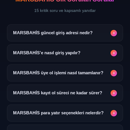
15 kritik soru ve kapsamlı yanıtlar
MARSBAHİS güncel giriş adresi nedir?
+
Güncel adres bilgisine bu bilgi platformu üzerinden anlık
olarak ulaşabilirsiniz. Adres değişikliklerinde yönlendirme
MARSBAHİS'e nasıl giriş yapılır?
+
sistemi otomatik devreye girer.
Güncel adres üzerinden giriş yap butonunu kullanarak
hesabınıza erişebilirsiniz. Doğru URL kullanımı kesintisiz
MARSBAHİS üye ol işlemi nasıl tamamlanır?
+
bağlantı için önemlidir.
Üye ol formunu doldurarak kayıt sürecini
başlatabilirsiniz. Doğrulama adımları tamamlandıktan
MARSBAHİS kayıt ol süreci ne kadar sürer?
+
sonra hesabınız aktif hale gelir.
Kayıt ol işlemi ortalama 2-3 dakika içinde
tamamlanmaktadır. Kimlik doğrulama adımı ek süre
MARSBAHİS para yatır seçenekleri nelerdir?
+
gerektirebilir.
Para yatır işlemleri için banka havalesi, kredi kartı ve e-