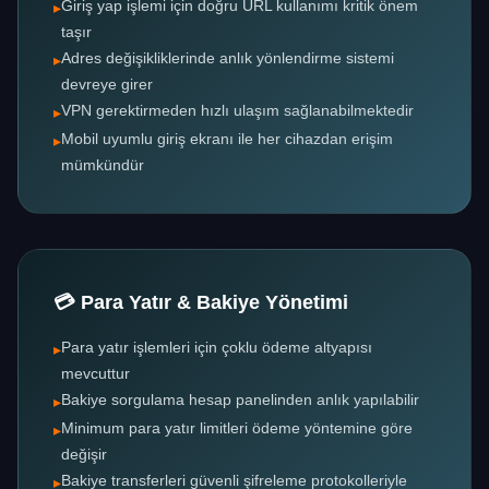
Giriş yap işlemi için doğru URL kullanımı kritik önem
taşır
Adres değişikliklerinde anlık yönlendirme sistemi
devreye girer
VPN gerektirmeden hızlı ulaşım sağlanabilmektedir
Mobil uyumlu giriş ekranı ile her cihazdan erişim
mümkündür
💳 Para Yatır & Bakiye Yönetimi
Para yatır işlemleri için çoklu ödeme altyapısı
mevcuttur
Bakiye sorgulama hesap panelinden anlık yapılabilir
Minimum para yatır limitleri ödeme yöntemine göre
değişir
Bakiye transferleri güvenli şifreleme protokolleriyle