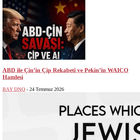
ABD ile Çin’in Çip Rekabeti ve Pekin’in WAICO
Hamlesi
BAY DNO
-
24 Temmuz 2026