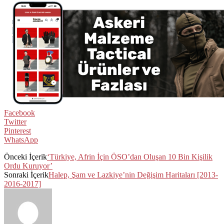
Facebook
Twitter
Pinterest
WhatsApp
Önceki İçerik
‘Türkiye, Afrin İçin ÖSO’dan Oluşan 10 Bin Kişilik
Ordu Kuruyor’
Sonraki İçerik
Halep, Şam ve Lazkiye’nin Değişim Haritaları [2013-
2016-2017]