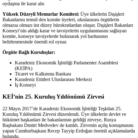
oydaşma ile karar alır.
Yüksek Düzeyli Memurlar Komitesi:
Üye ülkelerin Dışişleri
Bakanlarını temsil den komite üyeleri, uluslararası örgütlerin
olmazsa olmazı üst düzey bürokratlardan oluşur. Dışişleri Bakanları
Konseyi’nin aldığı karar ve tavsiyelerin uygulanmasını sağlayan
komite, konseye tavsiyelerde bulunarak yol haritasının
belirlenmesinde önemli rol oynar.
Örgüte Bağlı Kuruluşlar:
Karadeniz Ekonomik İşbirliği Parlamenter Asamblesi
(KEİPA)
Ticaret ve Kalkınma Bankası
Karadeniz Etütleri Uluslararası Merkezi
İş Konseyi
KEİ’nin 25. Kuruluş Yıldönümü Zirvesi
22 Mayıs 2017’de Karadeniz Ekonomik İşbirliği Teşkilatı 25.
Kuruluş Yıldönümü Zirvesi düzenlendi. Üye ülkelerin devlet ve
hükümet başkanları ile bakanlarının geldiği zirveye, Rusya
Başbakanı Dmitri Medvedev de katıldı. Zirvenin açılış konuşmasını
yapan Cumhurbaşkanı Recep Tayyip Erdoğan önemli açıklamalarda
bulundu.