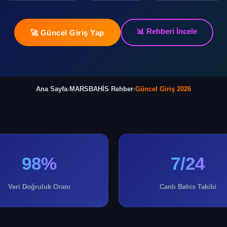
📊 Rehberi İncele
🚀 Güncel Giriş Yap
Ana Sayfa
›
MARSBAHİS Rehber
›
Güncel Giriş 2026
98%
7/24
Veri Doğruluk Oranı
Canlı Bahis Takibi