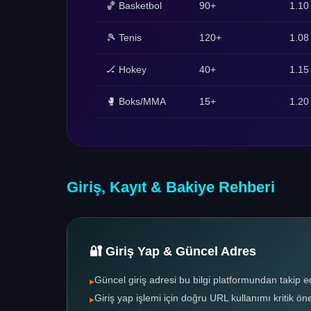
🏀 Basketbol
90+
1.10
🎾 Tenis
120+
1.08
🏒 Hokey
40+
1.15
🥊 Boks/MMA
15+
1.20
Giriş, Kayıt & Bakiye Rehberi
🔐 Giriş Yap & Güncel Adres
Güncel giriş adresi bu bilgi platformundan takip edi
Giriş yap işlemi için doğru URL kullanımı kritik ön