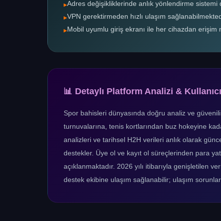
Adres değişikliklerinde anlık yönlendirme sistemi 
VPN gerektirmeden hızlı ulaşım sağlanabilmekted
Mobil uyumlu giriş ekranı ile her cihazdan eriş
📊 Detaylı Platform Analizi & Kullanıc
Spor bahisleri dünyasında doğru analiz ve güvenilir i
turnuvalarına, tenis kortlarından buz hokeyine kad
analizleri ve tarihsel H2H verileri anlık olarak günce
destekler. Üye ol ve kayıt ol süreçlerinden para y
açıklanmaktadır. 2026 yılı itibarıyla genişletilen 
destek ekibine ulaşım sağlanabilir; ulaşım sorunlar