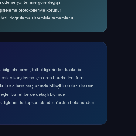
ri ödeme yöntemine göre değişir
 şifreleme protokolleriyle korunur
i hızlı doğrulama sistemiyle tamamlanır
u bilgi platformu; futbol liglerinden basketbol
 aşkın karşılaşma için oran hareketleri, form
, kullanıcıların maç anında bilinçli kararlar almasını
üreçler bu rehberde detaylı biçimde
ıtası liglerini de kapsamaktadır. Yardım bölümünden