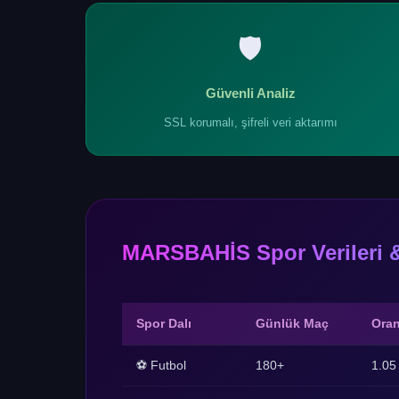
🛡️
Güvenli Analiz
SSL korumalı, şifreli veri aktarımı
MARSBAHİS Spor Verileri & 
Spor Dalı
Günlük Maç
Oran
⚽ Futbol
180+
1.05