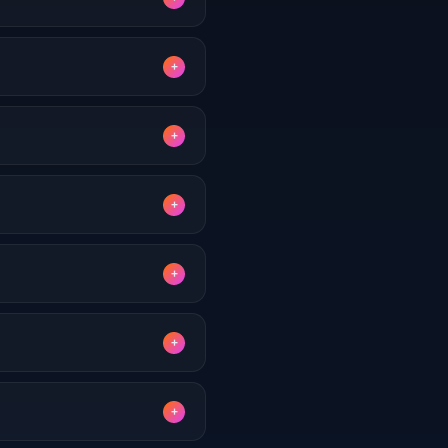
ebilir.
+
tadır.
+
ölümde görüntülenir.
+
 Oran güncellemeleri saniyeler
+
üzere tüm dallar
+
vuzları mevcuttur.
+