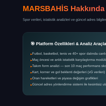
MARSBAHİS Hakkında K
Spor verileri, istatistik analizleri ve güncel adres bilgile
🎯 Platform Özellikleri & Analiz Araçla
Futbol, basketbol, tenis ve 40+ spor dalında canlı
Maç öncesi ve anlık istatistik karşılaştırma modül
Takım form analizi — son 10 maç performans sk
Kart, korner ve gol beklenti değerleri (xG verileri)
Oran hareketleri ve piyasa değişim grafikleri
Güncel adres yönlendirme sistemi ile kesintisiz u