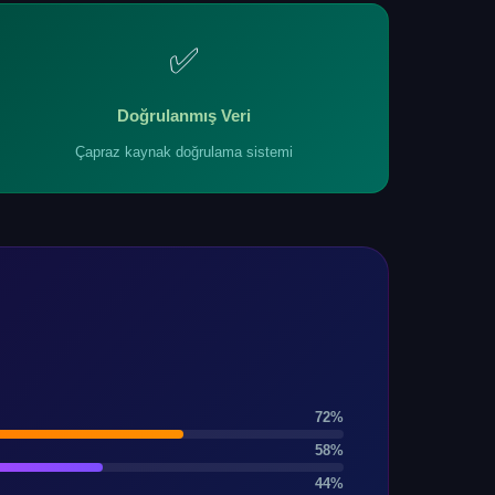
✅
Doğrulanmış Veri
Çapraz kaynak doğrulama sistemi
72%
58%
44%