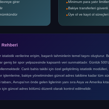
devreye girer
Minimum para yatır limitle
ir
Bakiye transferleri güvenli
im mümkündür
Üye ol ve kayıt ol süreçler
ı Rehberi
statistik verilerine erişim, başarılı tahminlerin temel taşını oluşturur. B
ar geniş bir spor yelpazesinde kapsamlı veri sunmaktadır. Günlük 500'ü
llenmektedir. Canlı bahis takibi için özel geliştirilmiş istatistik modülleri
atır işlemlerine, bakiye yönetiminden güncel adres takibine kadar tüm s
veri tabanı, Avrupa'nın önde gelen liglerinin yanı sıra Asya ve Amerika k
ı için güncel adres bölümü düzenli olarak kontrol edilmelidir.