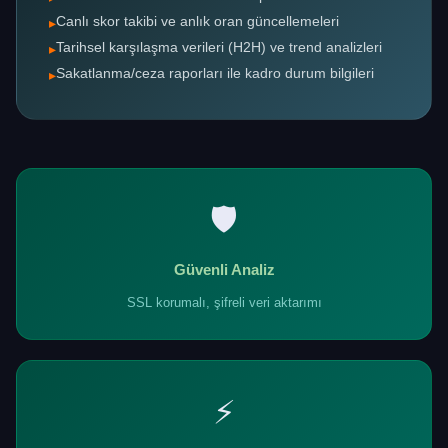
Canlı skor takibi ve anlık oran güncellemeleri
Tarihsel karşılaşma verileri (H2H) ve trend analizleri
Sakatlanma/ceza raporları ile kadro durum bilgileri
🛡️
Güvenli Analiz
SSL korumalı, şifreli veri aktarımı
⚡