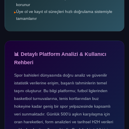
korunur
Üye ol ve kayıt ol süreçleri hızlı doğrulama sistemiyle
tamamlanır
📊 Detaylı Platform Analizi & Kullanıcı
Rehberi
Spor bahisleri dünyasında doğru analiz ve güvenilir
istatistik verilerine erişim, başarılı tahminlerin temel
taşını oluşturur. Bu bilgi platformu; futbol liglerinden
basketbol turnuvalarına, tenis kortlarından buz
hokeyine kadar geniş bir spor yelpazesinde kapsamlı
veri sunmaktadır. Günlük 500'ü aşkın karşılaşma için
oran hareketleri, form analizleri ve tarihsel H2H verileri