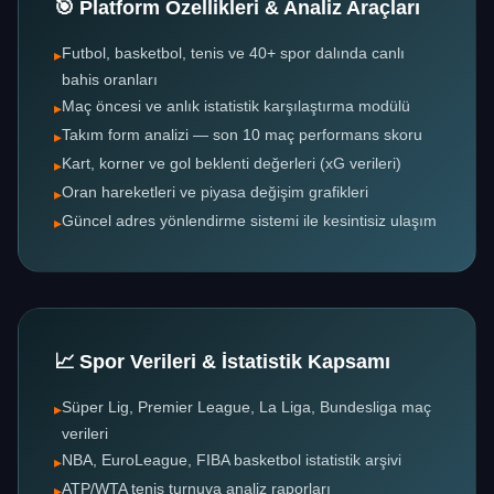
🎯 Platform Özellikleri & Analiz Araçları
Futbol, basketbol, tenis ve 40+ spor dalında canlı
bahis oranları
Maç öncesi ve anlık istatistik karşılaştırma modülü
Takım form analizi — son 10 maç performans skoru
Kart, korner ve gol beklenti değerleri (xG verileri)
Oran hareketleri ve piyasa değişim grafikleri
Güncel adres yönlendirme sistemi ile kesintisiz ulaşım
📈 Spor Verileri & İstatistik Kapsamı
Süper Lig, Premier League, La Liga, Bundesliga maç
verileri
NBA, EuroLeague, FIBA basketbol istatistik arşivi
ATP/WTA tenis turnuva analiz raporları