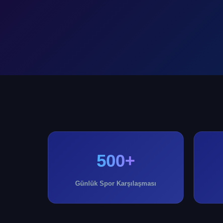
500+
Günlük Spor Karşılaşması