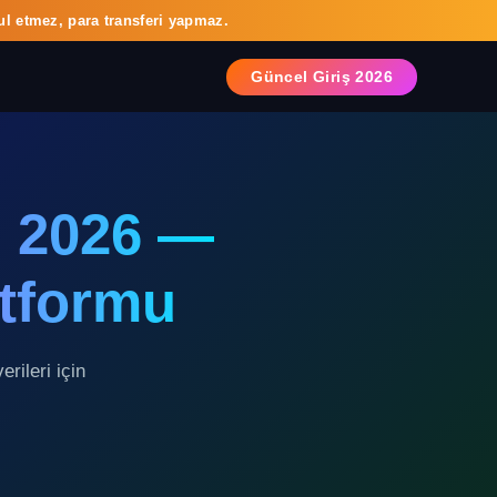
ul etmez, para transferi yapmaz.
Güncel Giriş 2026
 2026 —
atformu
rileri için