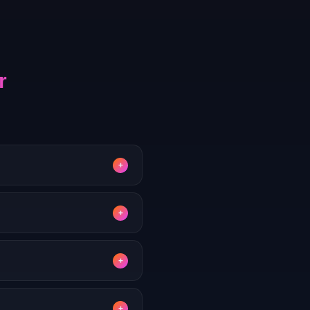
r
+
de yönlendirme sistemi
+
kesintisiz bağlantı için
+
hesabınız aktif hale gelir.
+