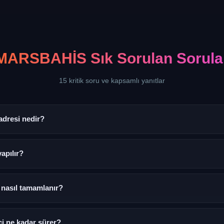
MARSBAHİS Sık Sorulan Sorula
15 kritik soru ve kapsamlı yanıtlar
dresi nedir?
i platformu üzerinden anlık olarak ulaşabilirsiniz. Adres değişikliklerin
apılır?
yap butonunu kullanarak hesabınıza erişebilirsiniz. Doğru URL kullanımı 
nasıl tamamlanır?
ıt sürecini başlatabilirsiniz. Doğrulama adımları tamamlandıktan sonra 
i ne kadar sürer?