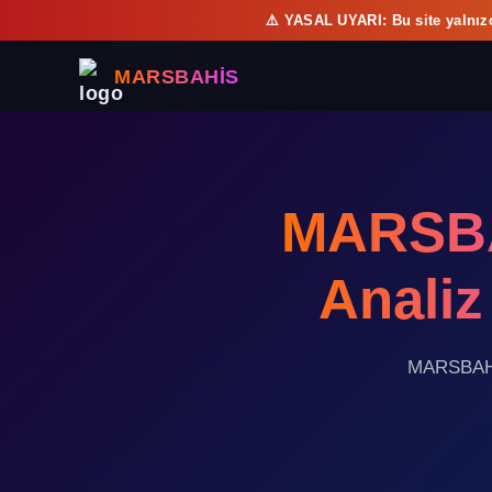
⚠️ YASAL UYARI: Bu site yalnızc
MARSBAHİS
MARSBA
Analiz
MARSBAHİS 