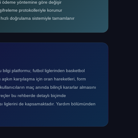
ri ödeme yöntemine göre değişir
 şifreleme protokolleriyle korunur
i hızlı doğrulama sistemiyle tamamlanır
u bilgi platformu; futbol liglerinden basketbol
 aşkın karşılaşma için oran hareketleri, form
, kullanıcıların maç anında bilinçli kararlar almasını
üreçler bu rehberde detaylı biçimde
ıtası liglerini de kapsamaktadır. Yardım bölümünden