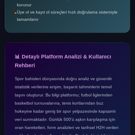
korunur
Üye ol ve kayıt ol süreçleri hızlı doğrulama sistemiyle
tamamlanır
📊 Detaylı Platform Analizi & Kullanıcı
Rehberi
Spor bahisleri dünyasında doğru analiz ve güvenilir
istatistik verilerine erişim, başarılı tahminlerin temel
taşını oluşturur. Bu bilgi platformu; futbol liglerinden
basketbol turnuvalarına, tenis kortlarından buz
hokeyine kadar geniş bir spor yelpazesinde kapsamlı
veri sunmaktadır. Günlük 500'ü aşkın karşılaşma için
oran hareketleri, form analizleri ve tarihsel H2H verileri