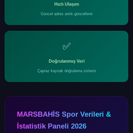
Hızlı Ulaşım
Güncel adres anlık güncellenir
✅
Doğrulanmış Veri
Çapraz kaynak doğrulama sistemi
MARSBAHİS Spor Verileri &
İstatistik Paneli 2026