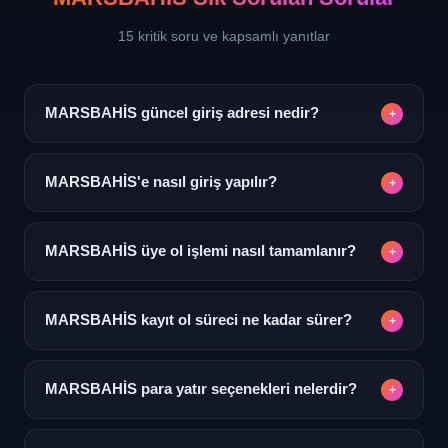
15 kritik soru ve kapsamlı yanıtlar
MARSBAHİS güncel giriş adresi nedir?
+
Güncel adres bilgisine bu bilgi platformu üzerinden anlık
olarak ulaşabilirsiniz. Adres değişikliklerinde yönlendirme
MARSBAHİS'e nasıl giriş yapılır?
+
sistemi otomatik devreye girer.
Güncel adres üzerinden giriş yap butonunu kullanarak
hesabınıza erişebilirsiniz. Doğru URL kullanımı kesintisiz
MARSBAHİS üye ol işlemi nasıl tamamlanır?
+
bağlantı için önemlidir.
Üye ol formunu doldurarak kayıt sürecini
başlatabilirsiniz. Doğrulama adımları tamamlandıktan
MARSBAHİS kayıt ol süreci ne kadar sürer?
+
sonra hesabınız aktif hale gelir.
Kayıt ol işlemi ortalama 2-3 dakika içinde
tamamlanmaktadır. Kimlik doğrulama adımı ek süre
MARSBAHİS para yatır seçenekleri nelerdir?
+
gerektirebilir.
Para yatır işlemleri için banka havalesi, kredi kartı ve e-