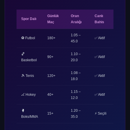
Günlük
Oran
Canlı
Spor Dalı
Maç
Aralığı
Bahis
1.05 –
⚽ Futbol
180+
✅ Aktif
45.0
🏀
1.10 –
90+
✅ Aktif
Basketbol
20.0
1.08 –
🎾 Tenis
120+
✅ Aktif
18.0
1.15 –
🏒 Hokey
40+
✅ Aktif
12.0
🥊
1.20 –
15+
⚡ Seçili
Boks/MMA
35.0