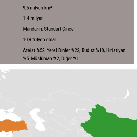
9,5 milyon km²
1.4 milyar
Mandarin, Standart Çince
10,8 trilyon dolar
Ateist %52, Yerel Dinler %22, Budist %18, Hıristiyan
%5, Müslüman %2, Diğer %1