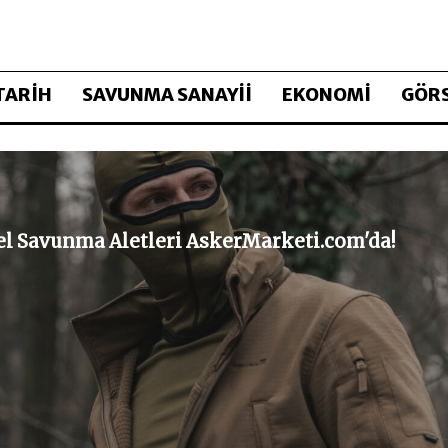
TARİH
SAVUNMA SANAYİİ
EKONOMİ
GÖRS
sel Savunma Aletleri AskerMarketi.com'da!