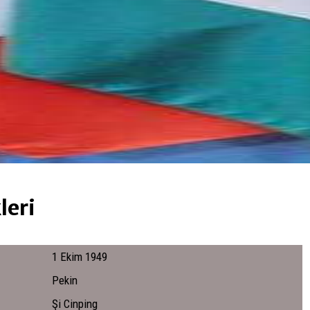
leri
1 Ekim 1949
Pekin
Şi Cinping