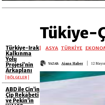
Tükiye-Çi
SON 5 YAZI
Türkiye-Irak
ASYA
TÜRKİYE
EKONO
Kalkınma
Yolu
Ajans Haber
12 Mayıs
YAZAR:
Projesi’nin
Arkaplanı
BÖLGELER
ABD ile Çin’in
Çip Rekabeti
ve Pekin’in