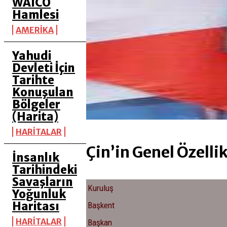
WAICO
Hamlesi
AMERİKA
Yahudi
Devleti İçin
Tarihte
Konuşulan
Bölgeler
(Harita)
HARİTALAR
Çin’in Genel Özellik
İnsanlık
Tarihindeki
Savaşların
Kuruluş
Yoğunluk
Haritası
Başkent
HARİTALAR
Başkan