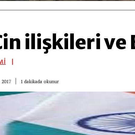
n ilişkileri ve
Mİ
okunur
1
dakikada
 2017