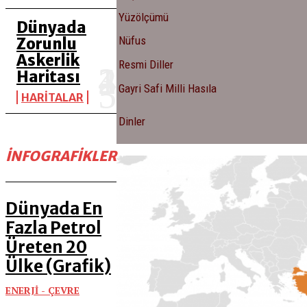
Yüzölçümü
Dünyada
Nüfus
Zorunlu
Askerlik
Resmi Diller
Haritası
Gayri Safi Milli Hasıla
HARİTALAR
Dinler
İNFOGRAFIKLER
Dünyada En
Fazla Petrol
Üreten 20
Ülke (Grafik)
ENERJİ - ÇEVRE