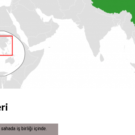
ri
sahada iş birliği içinde.