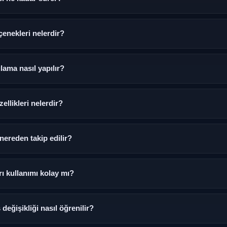
dakika içinde tamamlanmaktadır. Kimlik doğrulama adımı ek süre gerektir
enekleri nelerdir?
ka havalesi, kredi kartı ve e-cüzdan dahil çoklu ödeme yöntemi sunulmak
ma nasıl yapılır?
lerinize anlık ulaşabilirsiniz. Bakiye geçmişi ve işlem detayları da bu b
llikleri nelerdir?
fazla spor dalında anlık oranlar ve maç içi istatistikler sunulmaktadır.
ereden takip edilir?
lümünden anlık veriler izlenebilir. Futbol, basketbol ve tenis başta olmak 
 kullanımı kolay mı?
üzüyle kolayca kullanılabilir. Rehber bölümünde adım adım kullanım kıla
ğişikliği nasıl öğrenilir?