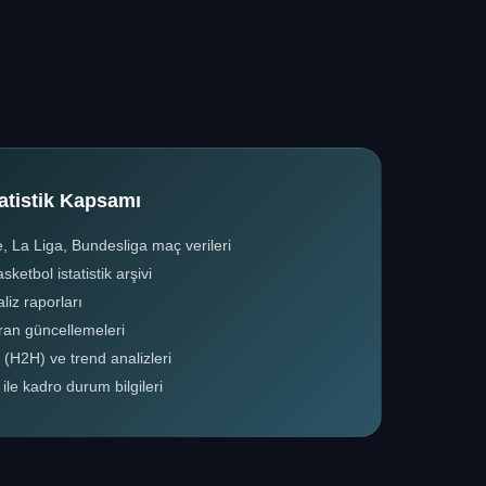
tatistik Kapsamı
 La Liga, Bundesliga maç verileri
etbol istatistik arşivi
iz raporları
oran güncellemeleri
i (H2H) ve trend analizleri
ile kadro durum bilgileri