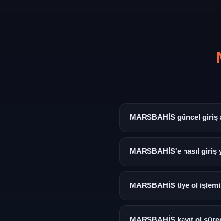
MARSBAHİS güncel giriş a
Güncel adres bilgisine bu bilg
otomatik devreye girer.
MARSBAHİS'e nasıl giriş y
Güncel adres üzerinden giriş 
önemlidir.
MARSBAHİS üye ol işlemi 
Üye ol formunu doldurarak kay
MARSBAHİS kayıt ol sürec