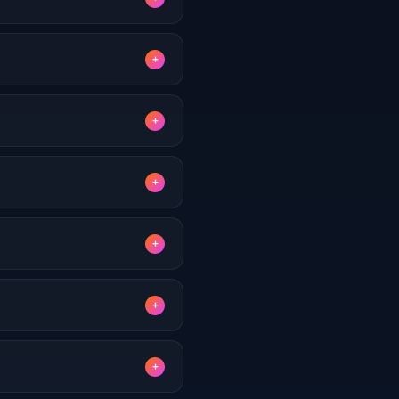
ebilir.
+
tadır.
+
ölümde görüntülenir.
+
 Oran güncellemeleri saniyeler
+
üzere tüm dallar
+
vuzları mevcuttur.
+