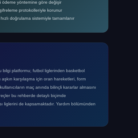
ri ödeme yöntemine göre değişir
 şifreleme protokolleriyle korunur
i hızlı doğrulama sistemiyle tamamlanır
u bilgi platformu; futbol liglerinden basketbol
 aşkın karşılaşma için oran hareketleri, form
, kullanıcıların maç anında bilinçli kararlar almasını
üreçler bu rehberde detaylı biçimde
ıtası liglerini de kapsamaktadır. Yardım bölümünden