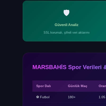
🛡️
Güvenli Analiz
SSL korumalı, şifreli veri aktarımı
MARSBAHİS Spor Verileri & 
Spor Dalı
Günlük Maç
Oran
⚽ Futbol
180+
1.05