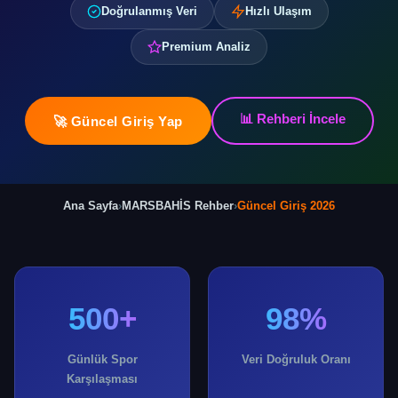
Doğrulanmış Veri
Hızlı Ulaşım
Premium Analiz
📊 Rehberi İncele
🚀 Güncel Giriş Yap
Ana Sayfa
›
MARSBAHİS Rehber
›
Güncel Giriş 2026
500+
98%
Günlük Spor
Veri Doğruluk Oranı
Karşılaşması