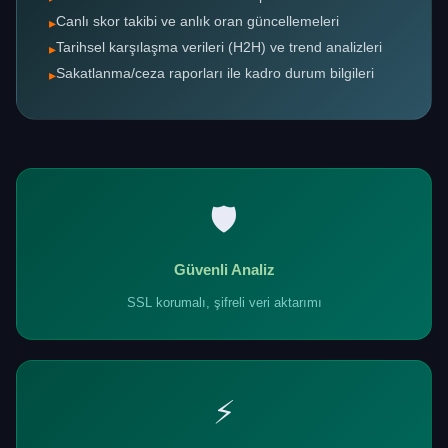
Canlı skor takibi ve anlık oran güncellemeleri
Tarihsel karşılaşma verileri (H2H) ve trend analizleri
Sakatlanma/ceza raporları ile kadro durum bilgileri
🛡️
Güvenli Analiz
SSL korumalı, şifreli veri aktarımı
⚡