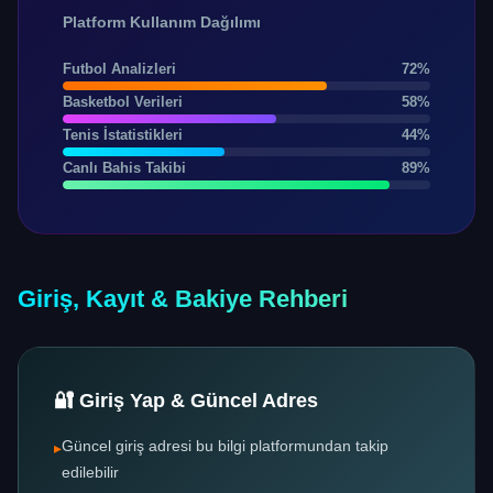
Platform Kullanım Dağılımı
Futbol Analizleri
72%
Basketbol Verileri
58%
Tenis İstatistikleri
44%
Canlı Bahis Takibi
89%
Giriş, Kayıt & Bakiye Rehberi
🔐 Giriş Yap & Güncel Adres
Güncel giriş adresi bu bilgi platformundan takip
edilebilir