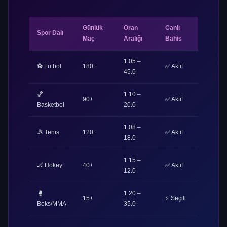
Günlük
Oran
Canlı
Spor Dalı
Maç
Aralığı
Bahis
1.05 –
⚽ Futbol
180+
✅ Aktif
45.0
🏀
1.10 –
90+
✅ Aktif
Basketbol
20.0
1.08 –
🎾 Tenis
120+
✅ Aktif
18.0
1.15 –
🏒 Hokey
40+
✅ Aktif
12.0
🥊
1.20 –
15+
⚡ Seçili
Boks/MMA
35.0