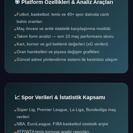
🎯 Platform Özellikleri & Analiz Araçları
Futbol, basketbol, tenis ve 40+ spor dalında canlı
bahis oranları
Maç öncesi ve anlık istatistik karşılaştırma modülü
Takım form analizi — son 10 maç performans skoru
Kart, korner ve gol beklenti değerleri (xG verileri)
Oran hareketleri ve piyasa değişim grafikleri
Güncel adres yönlendirme sistemi ile kesintisiz ulaşım
📈 Spor Verileri & İstatistik Kapsamı
Süper Lig, Premier League, La Liga, Bundesliga maç
verileri
NBA, EuroLeague, FIBA basketbol istatistik arşivi
ATP/WTA tenis turnuva analiz raporları