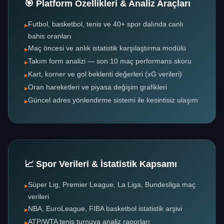
🎯 Platform Özellikleri & Analiz Araçları
Futbol, basketbol, tenis ve 40+ spor dalında canlı
bahis oranları
Maç öncesi ve anlık istatistik karşılaştırma modülü
Takım form analizi — son 10 maç performans skoru
Kart, korner ve gol beklenti değerleri (xG verileri)
Oran hareketleri ve piyasa değişim grafikleri
Güncel adres yönlendirme sistemi ile kesintisiz ulaşım
📈 Spor Verileri & İstatistik Kapsamı
Süper Lig, Premier League, La Liga, Bundesliga maç
verileri
NBA, EuroLeague, FIBA basketbol istatistik arşivi
ATP/WTA tenis turnuva analiz raporları