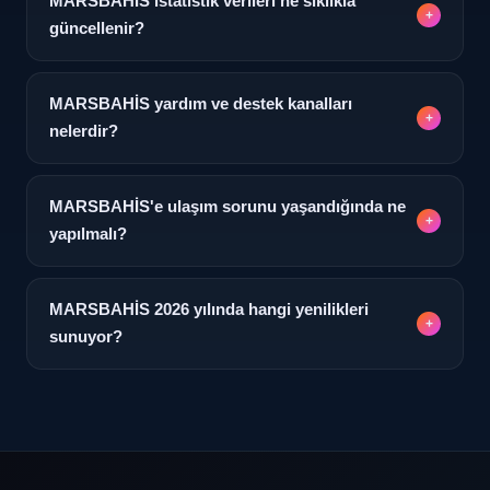
MARSBAHİS istatistik verileri ne sıklıkla
+
açıklanmaktadır.
güncellenir?
İstatistik verileri anlık güncellenmektedir. Doğrulanmış
veri kaynakları kullanılarak yüksek doğruluk oranı
MARSBAHİS yardım ve destek kanalları
+
sağlanmaktadır.
nelerdir?
Yardım bölümünden canlı destek, e-posta ve SSS
kanallarına ulaşım sağlanabilmektedir. 7/24 destek
MARSBAHİS'e ulaşım sorunu yaşandığında ne
+
hizmeti mevcuttur.
yapılmalı?
Ulaşım sorunu yaşandığında öncelikle güncel adres
bölümü kontrol edilmeli, ardından yardım kanallarına
MARSBAHİS 2026 yılında hangi yenilikleri
+
başvurulmalıdır.
sunuyor?
2026 yılında geliştirilmiş analiz araçları, genişletilmiş
spor verileri ve yenilenen canlı bahis arayüzü kullanıcı
deneyimini üst seviyeye taşımaktadır.