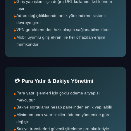
Giriş yap işlemi için doğru URL kullanımı kritik önem
taşır
Adres değişikliklerinde anlık yönlendirme sistemi
devreye girer
VPN gerektirmeden hızlı ulaşım sağlanabilmektedir
Mobil uyumlu giriş ekranı ile her cihazdan erişim
mümkündür
💳 Para Yatır & Bakiye Yönetimi
Para yatır işlemleri için çoklu ödeme altyapısı
mevcuttur
Bakiye sorgulama hesap panelinden anlık yapılabilir
Minimum para yatır limitleri ödeme yöntemine göre
değişir
Bakiye transferleri güvenli şifreleme protokolleriyle