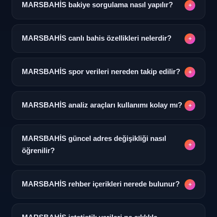
cüzdan dahil çoklu ödeme yöntemi sunulmaktadır.
MARSBAHİS bakiye sorgulama nasıl yapılır?
+
Hesap panelinden bakiye bilgilerinize anlık
ulaşabilirsiniz. Bakiye geçmişi ve işlem detayları da bu
MARSBAHİS canlı bahis özellikleri nelerdir?
+
bölümde görüntülenir.
Canlı bahis bölümünde 40'tan fazla spor dalında anlık
oranlar ve maç içi istatistikler sunulmaktadır. Oran
MARSBAHİS spor verileri nereden takip edilir?
+
güncellemeleri saniyeler içinde yansıtılır.
Spor verileri ve istatistik bölümünden anlık veriler
izlenebilir. Futbol, basketbol ve tenis başta olmak üzere
MARSBAHİS analiz araçları kullanımı kolay mı?
+
tüm dallar kapsanmaktadır.
Analiz araçları sezgisel arayüzüyle kolayca kullanılabilir.
Rehber bölümünde adım adım kullanım kılavuzları
MARSBAHİS güncel adres değişikliği nasıl
+
mevcuttur.
öğrenilir?
Bu bilgi platformunu düzenli takip ederek güncel adres
bilgisine her zaman ulaşabilirsiniz. Bildirim sistemi de
MARSBAHİS rehber içerikleri nerede bulunur?
+
mevcuttur.
Rehber bölümünde tüm kullanım kılavuzları, giriş yap
adımları ve platform özellikleri detaylı şekilde