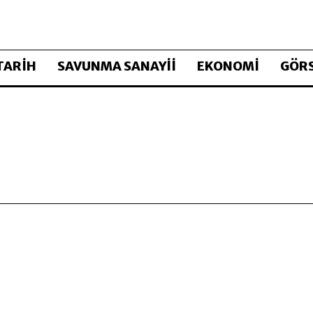
TARİH
SAVUNMA SANAYİİ
EKONOMİ
GÖRS