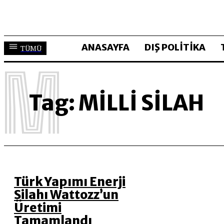
ANASAYFA
DIŞ POLİTİKA
TÜMÜ
M
Tag:
MILLI SILAH
Türk Yapımı Enerji
Silahı Wattozz’un
Üretimi
Tamamlandı