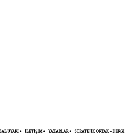
SAL UYARI
İLETIŞIM
YAZARLAR
STRATEJIK ORTAK – DERGI