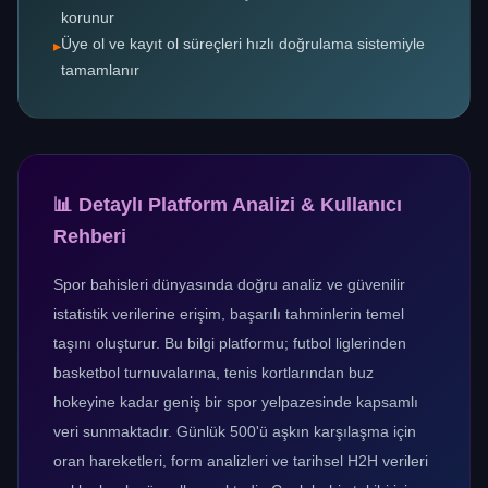
korunur
Üye ol ve kayıt ol süreçleri hızlı doğrulama sistemiyle
tamamlanır
📊 Detaylı Platform Analizi & Kullanıcı
Rehberi
Spor bahisleri dünyasında doğru analiz ve güvenilir
istatistik verilerine erişim, başarılı tahminlerin temel
taşını oluşturur. Bu bilgi platformu; futbol liglerinden
basketbol turnuvalarına, tenis kortlarından buz
hokeyine kadar geniş bir spor yelpazesinde kapsamlı
veri sunmaktadır. Günlük 500'ü aşkın karşılaşma için
oran hareketleri, form analizleri ve tarihsel H2H verileri