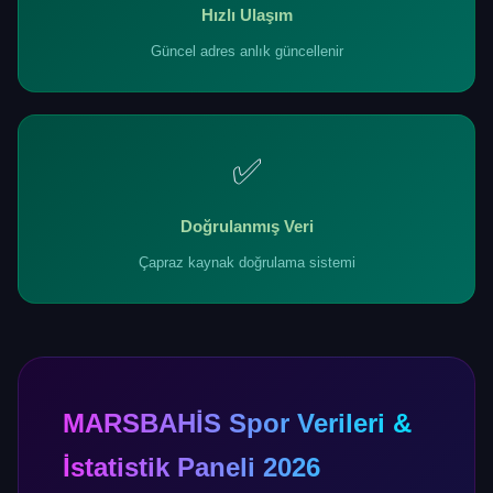
Hızlı Ulaşım
Güncel adres anlık güncellenir
✅
Doğrulanmış Veri
Çapraz kaynak doğrulama sistemi
MARSBAHİS Spor Verileri &
İstatistik Paneli 2026