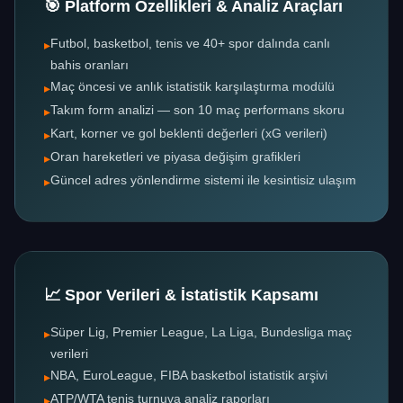
🎯 Platform Özellikleri & Analiz Araçları
Futbol, basketbol, tenis ve 40+ spor dalında canlı
bahis oranları
Maç öncesi ve anlık istatistik karşılaştırma modülü
Takım form analizi — son 10 maç performans skoru
Kart, korner ve gol beklenti değerleri (xG verileri)
Oran hareketleri ve piyasa değişim grafikleri
Güncel adres yönlendirme sistemi ile kesintisiz ulaşım
📈 Spor Verileri & İstatistik Kapsamı
Süper Lig, Premier League, La Liga, Bundesliga maç
verileri
NBA, EuroLeague, FIBA basketbol istatistik arşivi
ATP/WTA tenis turnuva analiz raporları