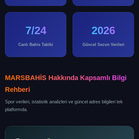
7/24
2026
Canlı Bahis Takibi
Güncel Sezon Verileri
MARSBAHİS Hakkında Kapsamlı Bilgi
Rehberi
Spor verileri, istatistik analizleri ve güncel adres bilgileri tek
platformda.