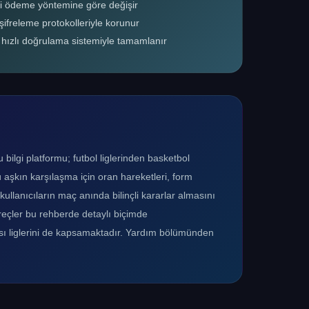
ri ödeme yöntemine göre değişir
 şifreleme protokolleriyle korunur
i hızlı doğrulama sistemiyle tamamlanır
u bilgi platformu; futbol liglerinden basketbol
 aşkın karşılaşma için oran hareketleri, form
, kullanıcıların maç anında bilinçli kararlar almasını
üreçler bu rehberde detaylı biçimde
ıtası liglerini de kapsamaktadır. Yardım bölümünden