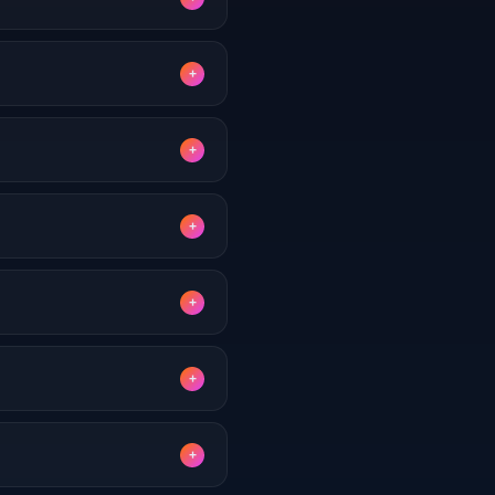
ebilir.
+
tadır.
+
ölümde görüntülenir.
+
 Oran güncellemeleri saniyeler
+
üzere tüm dallar
+
vuzları mevcuttur.
+