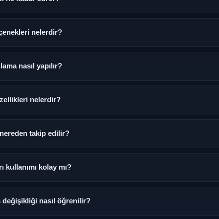
dakika içinde tamamlanmaktadır. Kimlik doğrulama adımı ek süre gerektir
enekleri nelerdir?
ka havalesi, kredi kartı ve e-cüzdan dahil çoklu ödeme yöntemi sunulmak
ma nasıl yapılır?
lerinize anlık ulaşabilirsiniz. Bakiye geçmişi ve işlem detayları da bu b
llikleri nelerdir?
fazla spor dalında anlık oranlar ve maç içi istatistikler sunulmaktadır.
ereden takip edilir?
lümünden anlık veriler izlenebilir. Futbol, basketbol ve tenis başta olmak 
 kullanımı kolay mı?
üzüyle kolayca kullanılabilir. Rehber bölümünde adım adım kullanım kıla
ğişikliği nasıl öğrenilir?