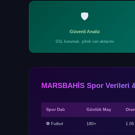
🛡️
Güvenli Analiz
SSL korumalı, şifreli veri aktarımı
MARSBAHİS Spor Verileri & 
Spor Dalı
Günlük Maç
Oran
⚽ Futbol
180+
1.05