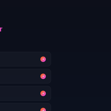
r
+
de yönlendirme sistemi
+
kesintisiz bağlantı için
+
hesabınız aktif hale gelir.
+