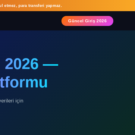
ul etmez, para transferi yapmaz.
Güncel Giriş 2026
 2026 —
atformu
rileri için