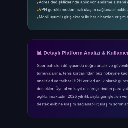
Adres değişikliklerinde anlık yönlendirme sistemi 
VPN gerektirmeden hızlı ulaşım sağlanabilmekted
Mobil uyumlu giriş ekranı ile her cihazdan eriş
📊 Detaylı Platform Analizi & Kullanıc
Spor bahisleri dünyasında doğru analiz ve güvenilir i
turnuvalarına, tenis kortlarından buz hokeyine kad
analizleri ve tarihsel H2H verileri anlık olarak günce
destekler. Üye ol ve kayıt ol süreçlerinden para y
açıklanmaktadır. 2026 yılı itibarıyla genişletilen 
destek ekibine ulaşım sağlanabilir; ulaşım sorunlar