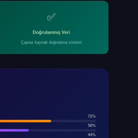
✅
Doğrulanmış Veri
Çapraz kaynak doğrulama sistemi
72%
58%
44%