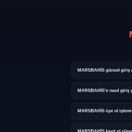
MARSBAHİS güncel giriş a
Güncel adres bilgisine bu bilg
otomatik devreye girer.
MARSBAHİS'e nasıl giriş y
Güncel adres üzerinden giriş 
önemlidir.
MARSBAHİS üye ol işlemi 
Üye ol formunu doldurarak kay
MARSBAHİS kayıt ol sürec