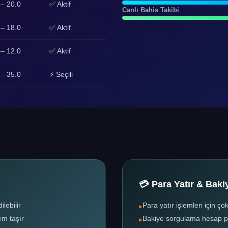
 – 20.0
✅ Aktif
Canlı Bahis Takibi
 – 18.0
✅ Aktif
 – 12.0
✅ Aktif
 – 35.0
⚡ Seçili
💳 Para Yatır & Baki
lebilir
Para yatır işlemleri için ç
em taşır
Bakiye sorgulama hesap pan