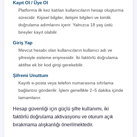
Kayıt Ol / Üye Ol
Platforma ilk kez katılan kullanıcıların hesap oluşturma
sürecidir. Kişisel bilgiler, iletişim bilgileri ve kimlik
doğrulama adımlarını içerir. Yalnızca 18 yaş üstü
bireyler kayıt olabilir.
Giriş Yap
Mevcut hesabı olan kullanıcıların kullanıcı adı ve
şifresiyle sisteme erişmesidir. İki faktörlü doğrulama
aktifse ek bir kod girişi gerekebilir.
Şifremi Unuttum
Kayıtlı e-posta veya telefon numarasına sıfırlama
bağlantısı gönderilir. İşlem genellikle 2–5 dakika içinde
tamamlanır.
Hesap güvenliği için güçlü şifre kullanımı, iki
faktörlü doğrulama aktivasyonu ve oturum açık
bırakmama alışkanlığı önerilmektedir.