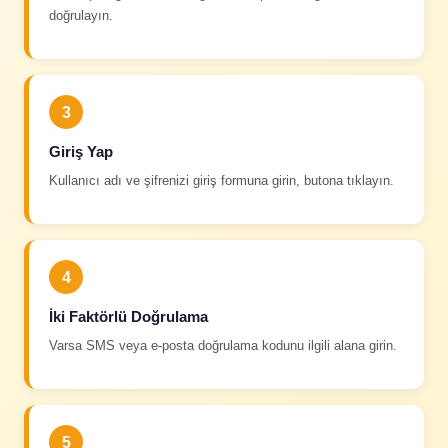
doğrulayın.
3
Giriş Yap
Kullanıcı adı ve şifrenizi giriş formuna girin, butona tıklayın.
4
İki Faktörlü Doğrulama
Varsa SMS veya e-posta doğrulama kodunu ilgili alana girin.
5