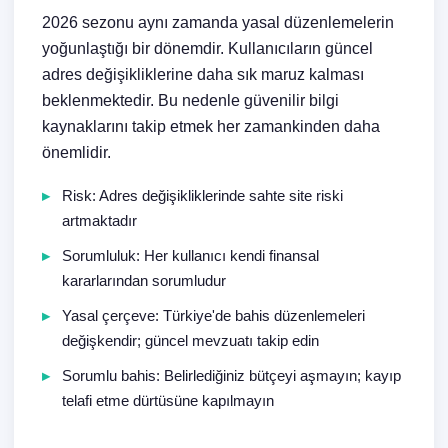
2026 sezonu aynı zamanda yasal düzenlemelerin
yoğunlaştığı bir dönemdir. Kullanıcıların güncel
adres değişikliklerine daha sık maruz kalması
beklenmektedir. Bu nedenle güvenilir bilgi
kaynaklarını takip etmek her zamankinden daha
önemlidir.
Risk: Adres değişikliklerinde sahte site riski
artmaktadır
Sorumluluk: Her kullanıcı kendi finansal
kararlarından sorumludur
Yasal çerçeve: Türkiye'de bahis düzenlemeleri
değişkendir; güncel mevzuatı takip edin
Sorumlu bahis: Belirlediğiniz bütçeyi aşmayın; kayıp
telafi etme dürtüsüne kapılmayın