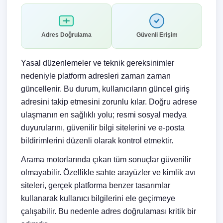
Adres Doğrulama
Güvenli Erişim
Yasal düzenlemeler ve teknik gereksinimler
nedeniyle platform adresleri zaman zaman
güncellenir. Bu durum, kullanıcıların güncel giriş
adresini takip etmesini zorunlu kılar. Doğru adrese
ulaşmanın en sağlıklı yolu; resmi sosyal medya
duyurularını, güvenilir bilgi sitelerini ve e-posta
bildirimlerini düzenli olarak kontrol etmektir.
Arama motorlarında çıkan tüm sonuçlar güvenilir
olmayabilir. Özellikle sahte arayüzler ve kimlik avı
siteleri, gerçek platforma benzer tasarımlar
kullanarak kullanıcı bilgilerini ele geçirmeye
çalışabilir. Bu nedenle adres doğrulaması kritik bir