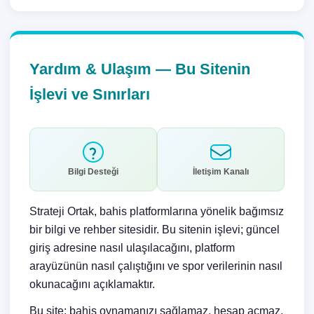
Yardım & Ulaşım — Bu Sitenin
İşlevi ve Sınırları
Bilgi Desteği
İletişim Kanalı
Strateji Ortak, bahis platformlarına yönelik bağımsız
bir bilgi ve rehber sitesidir. Bu sitenin işlevi; güncel
giriş adresine nasıl ulaşılacağını, platform
arayüzünün nasıl çalıştığını ve spor verilerinin nasıl
okunacağını açıklamaktır.
Bu site; bahis oynamanızı sağlamaz, hesap açmaz,