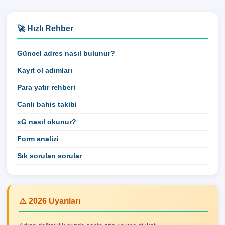
🚀 Hızlı Rehber
Güncel adres nasıl bulunur?
Kayıt ol adımları
Para yatır rehberi
Canlı bahis takibi
xG nasıl okunur?
Form analizi
Sık sorulan sorular
⚠️ 2026 Uyarıları