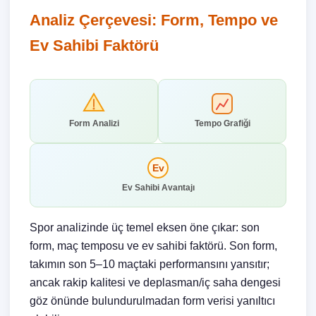
Analiz Çerçevesi: Form, Tempo ve
Ev Sahibi Faktörü
Form Analizi
Tempo Grafiği
Ev
Ev Sahibi Avantajı
Spor analizinde üç temel eksen öne çıkar: son
form, maç temposu ve ev sahibi faktörü. Son form,
takımın son 5–10 maçtaki performansını yansıtır;
ancak rakip kalitesi ve deplasman/iç saha dengesi
göz önünde bulundurulmadan form verisi yanıltıcı