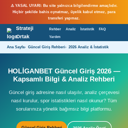
⚠️ YASAL UYARI: Bu site yalnızca bilgilendirme amaçlıdır.
Hiçbir şekilde bahis oynatmaz, üyelik kabul etmez, para
transferi yapmaz.
Strateji
Rehber
Analiz
İstatistik
FAQ
Ortak
Yardım
Ana Sayfa
Güncel Giriş Rehberi
2026 Analiz & İstatistik
HOLİGANBET Güncel Giriş 2026 —
Kapsamlı Bilgi & Analiz Rehberi
Güncel giriş adresine nasıl ulaşılır, analiz çerçevesi
nasıl kurulur, spor istatistikleri nasıl okunur? Tüm
sorularınıza yönelik bağımsız bilgi platformu.
Güncel Giriş Rehberi