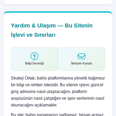
Yardım & Ulaşım — Bu Sitenin
İşlevi ve Sınırları
Bilgi Desteği
İletişim Kanalı
Strateji Ortak, bahis platformlarına yönelik bağımsız
bir bilgi ve rehber sitesidir. Bu sitenin işlevi; güncel
giriş adresine nasıl ulaşılacağını, platform
arayüzünün nasıl çalıştığını ve spor verilerinin nasıl
okunacağını açıklamaktır.
Bu site; bahis oynamanızı sağlamaz, hesap açmaz,