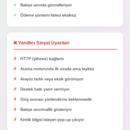
Bakiye anında güncelleniyor
Ödeme yöntemi listesi eksiksiz
❌ Yanıltıcı Sinyal Uyarıları
HTTP (şifresiz) bağlantı
Arama motorunda ilk sırada ama teyitsiz
Arayüz farklı veya eksik görünüyor
Destek hattı yanıt vermiyor
Giriş sonrası yönlendirme beklenmedik
Bakiye anormallik gösteriyor
Kimlik bilgisi isteyen pop-up çıkıyor