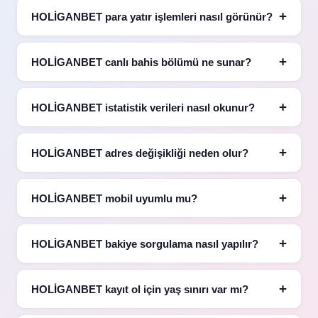
+
HOLİGANBET para yatır işlemleri nasıl görünür?
+
HOLİGANBET canlı bahis bölümü ne sunar?
+
HOLİGANBET istatistik verileri nasıl okunur?
+
HOLİGANBET adres değişikliği neden olur?
+
HOLİGANBET mobil uyumlu mu?
+
HOLİGANBET bakiye sorgulama nasıl yapılır?
+
HOLİGANBET kayıt ol için yaş sınırı var mı?