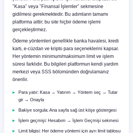
"Kasa" veya "Finansal İşlemler" sekmesine
gidilmesi gerekmektedir. Bu adımların tamamı
platforma aittir; bu site hiçbir ödeme işlemi
gerçekleştirmez.
Ödeme yöntemleri genellikle banka havalesi, kredi
kartı, e-cüzdan ve kripto para seçeneklerini kapsar.
Her yöntemin minimum/maksimum limit ve işlem
süresi farklıdır. Bu bilgileri platformun kendi yardım
merkezi veya SSS bölümünden doğrulamanız
önerilir.
Para yatır: Kasa → Yatırım → Yöntem seç → Tutar
gir → Onayla
Bakiye sorgula: Ana sayfa sağ üst köşe göstergesi
İşlem geçmişi: Hesabım → İşlem Geçmişi sekmesi
Limit bilgisi: Her ödeme yöntemi için ayrı limit tablosu