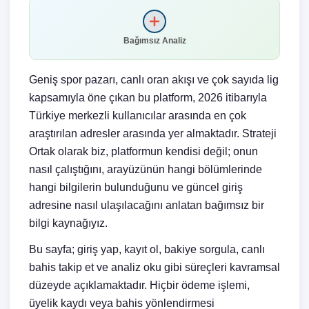
Bağımsız Analiz
Geniş spor pazarı, canlı oran akışı ve çok sayıda lig
kapsamıyla öne çıkan bu platform, 2026 itibarıyla
Türkiye merkezli kullanıcılar arasında en çok
araştırılan adresler arasında yer almaktadır. Strateji
Ortak olarak biz, platformun kendisi değil; onun
nasıl çalıştığını, arayüzünün hangi bölümlerinde
hangi bilgilerin bulunduğunu ve güncel giriş
adresine nasıl ulaşılacağını anlatan bağımsız bir
bilgi kaynağıyız.
Bu sayfa; giriş yap, kayıt ol, bakiye sorgula, canlı
bahis takip et ve analiz oku gibi süreçleri kavramsal
düzeyde açıklamaktadır. Hiçbir ödeme işlemi,
üyelik kaydı veya bahis yönlendirmesi