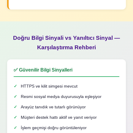
Doğru Bilgi Sinyali vs Yanıltıcı Sinyal —
Karşılaştırma Rehberi
✅ Güvenilir Bilgi Sinyalleri
HTTPS ve kilit simgesi mevcut
Resmi sosyal medya duyurusuyla eşleşiyor
Arayüz tanıdık ve tutarlı görünüyor
Müşteri destek hattı aktif ve yanıt veriyor
İşlem geçmişi doğru görüntüleniyor