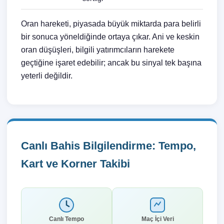
Oran hareketi, piyasada büyük miktarda para belirli
bir sonuca yöneldiğinde ortaya çıkar. Ani ve keskin
oran düşüşleri, bilgili yatırımcıların harekete
geçtiğine işaret edebilir; ancak bu sinyal tek başına
yeterli değildir.
Canlı Bahis Bilgilendirme: Tempo,
Kart ve Korner Takibi
Canlı Tempo
Maç İçi Veri