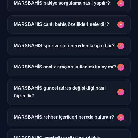
cüzdan dahil çoklu ödeme yöntemi sunulmaktadır.
MARSBAHİS bakiye sorgulama nasıl yapılır?
+
Hesap panelinden bakiye bilgilerinize anlık
ulaşabilirsiniz. Bakiye geçmişi ve işlem detayları da bu
MARSBAHİS canlı bahis özellikleri nelerdir?
+
bölümde görüntülenir.
Canlı bahis bölümünde 40'tan fazla spor dalında anlık
oranlar ve maç içi istatistikler sunulmaktadır. Oran
MARSBAHİS spor verileri nereden takip edilir?
+
güncellemeleri saniyeler içinde yansıtılır.
Spor verileri ve istatistik bölümünden anlık veriler
izlenebilir. Futbol, basketbol ve tenis başta olmak üzere
MARSBAHİS analiz araçları kullanımı kolay mı?
+
tüm dallar kapsanmaktadır.
Analiz araçları sezgisel arayüzüyle kolayca kullanılabilir.
Rehber bölümünde adım adım kullanım kılavuzları
MARSBAHİS güncel adres değişikliği nasıl
+
mevcuttur.
öğrenilir?
Bu bilgi platformunu düzenli takip ederek güncel adres
bilgisine her zaman ulaşabilirsiniz. Bildirim sistemi de
MARSBAHİS rehber içerikleri nerede bulunur?
+
mevcuttur.
Rehber bölümünde tüm kullanım kılavuzları, giriş yap
adımları ve platform özellikleri detaylı şekilde