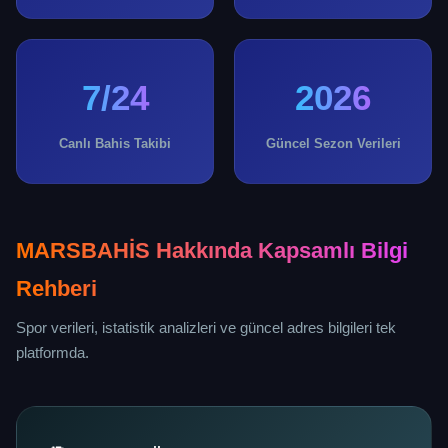
7/24
2026
Canlı Bahis Takibi
Güncel Sezon Verileri
MARSBAHİS Hakkında Kapsamlı Bilgi
Rehberi
Spor verileri, istatistik analizleri ve güncel adres bilgileri tek
platformda.