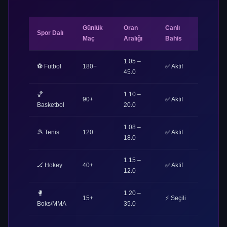
Günlük
Oran
Canlı
Spor Dalı
Maç
Aralığı
Bahis
1.05 –
⚽ Futbol
180+
✅ Aktif
45.0
🏀
1.10 –
90+
✅ Aktif
Basketbol
20.0
1.08 –
🎾 Tenis
120+
✅ Aktif
18.0
1.15 –
🏒 Hokey
40+
✅ Aktif
12.0
🥊
1.20 –
15+
⚡ Seçili
Boks/MMA
35.0